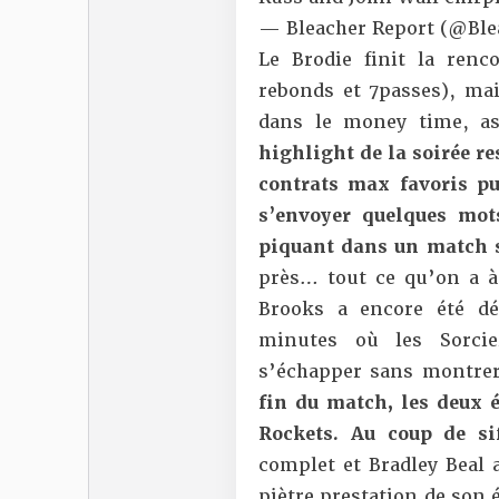
— Bleacher Report (@Ble
Le Brodie finit la renc
rebonds et 7passes), ma
dans le money time, a
highlight de la soirée r
contrats max favoris p
s’envoyer quelques mo
piquant dans un match s
près… tout ce qu’on a à 
Brooks a encore été dé
minutes où les Sorcie
s’échapper sans montrer
fin du match, les deux 
Rockets. Au coup de s
complet et Bradley Beal 
piètre prestation de son 