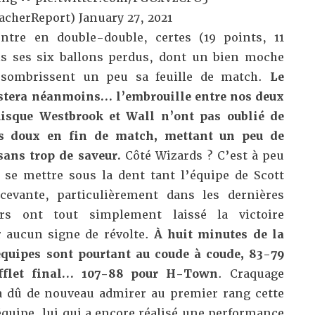
acherReport)
January 27, 2021
ontre en double-double, certes (19 points, 11
is ses six ballons perdus, dont un bien moche
ssombrissent un peu sa feuille de match.
Le
estera néanmoins… l’embrouille entre nos deux
uisque Westbrook et Wall n’ont pas oublié de
ts doux en fin de match, mettant un peu de
ans trop de saveur.
Côté Wizards ? C’est à peu
se mettre sous la dent tant l’équipe de Scott
cevante, particulièrement dans les dernières
rs ont tout simplement laissé la victoire
 aucun signe de révolte.
À huit minutes de la
équipes sont pourtant au coude à coude, 83-79
ifflet final… 107-88 pour H-Town
. Craquage
a dû de nouveau admirer au premier rang cette
équipe, lui qui a encore réalisé une performance