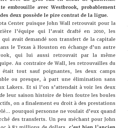
te embrouille avec Westbrook, probablement
 des deux possède le pire contrat de la ligue.
a Center puisque John Wall retrouvait pour la
ière l’équipe qui l’avait drafté en 2010, les
qui avait demandé son transfert de la capitale
 dans le Texas à Houston en échange d’un autre
ook, qui lui aussi retrouvait
par la même
ipe. Au contraire de Wall, les retrouvailles du
s était tout sauf poignantes, les deux camps
mble ou presque, à part une élimination sans
ux Lakers. Et si l’on s’attendait à voir les deux
e leur saison histoire de bien foutre les boules
tifs, on a finalement eu droit à des prestations
elé… pourquoi personne ne voulait d’eux quand
arché des transferts. Un peu méchant pour John
hoc à 82 millions de dollars,
c’est bien l’ancien