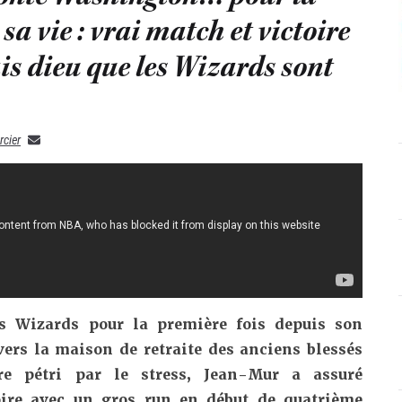
sa vie : vrai match et victoire
is dieu que les Wizards sont
rcier
es Wizards pour la première fois depuis son
 vers la maison de retraite des anciens blessés
re pétri par le stress, Jean-Mur a assuré
toire avec un gros run en début de quatrième