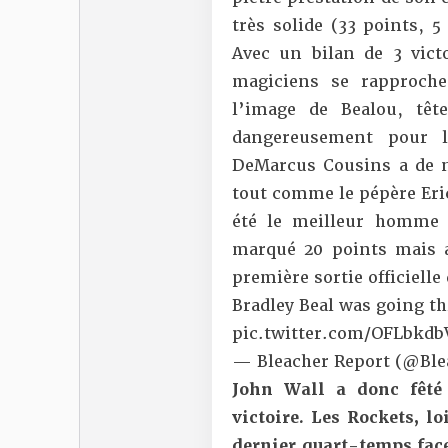
très solide (33 points, 5
Avec un bilan de 3 victo
magiciens se rapproch
l’image de Bealou, têt
dangereusement pour 
DeMarcus Cousins a de n
tout comme le pépère Eri
été le meilleur homme 
marqué 20 points mais a 
première sortie officiell
Bradley Beal was going th
pic.twitter.com/OFLbkd
— Bleacher Report (@Ble
John Wall a donc fêté 
victoire. Les Rockets, lo
dernier quart-temps face