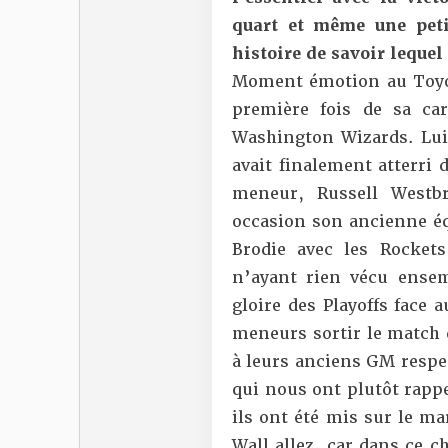
quart et même une peti
histoire de savoir lequel
Moment émotion au Toyot
première fois de sa carr
Washington Wizards. Lui 
avait finalement atterri
meneur, Russell Westbr
occasion son ancienne équ
Brodie avec les Rocket
n’ayant rien vécu ense
gloire des Playoffs face a
meneurs sortir le match d
à leurs anciens GM respec
qui nous ont plutôt rapp
ils ont été mis sur le m
Wall allez, car dans ce c