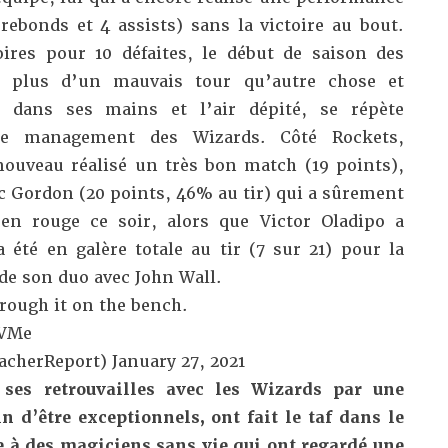
 rebonds et 4 assists) sans la victoire au bout.
ires pour 10 défaites, le début de saison des
e plus d’un mauvais tour qu’autre chose et
e dans ses mains et l’air dépité, se répète
le management des Wizards. Côté Rockets,
ouveau réalisé un très bon match (19 points),
c Gordon (20 points, 46% au tir) qui a sûrement
en rouge ce soir, alors que Victor Oladipo a
été en galère totale au tir (7 sur 21) pour la
e de son duo avec John Wall.
rough it on the bench.
bVMe
acherReport)
January 27, 2021
ses retrouvailles avec les Wizards par une
in d’être exceptionnels, ont fait le taf dans le
 à des magiciens sans vie qui ont regardé une