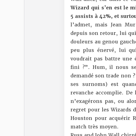
Wizard qui s’en est le m
5 assists à 42%, et surtou
l’admet, mais Jean Mu
depuis son retour, lui qui
douleurs au genou gauche
peu plus énervé, lui qu
voudrait pas battre une é
fini ?”. Hum, il nous se
demandé son trade non ? 
ses surnoms) est quand
revanche accomplie. De l
n’exagérons pas, ou alo
regret pour les Wizards 
Houston pour acquérir R
match très moyen.
Russ and John Wall chirp