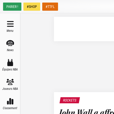
PARIER !
#SHOP
#TTFL
Menu
News
Équipes NBA
Joueurs NBA
ROCKETS
Classement
John Wall a aff