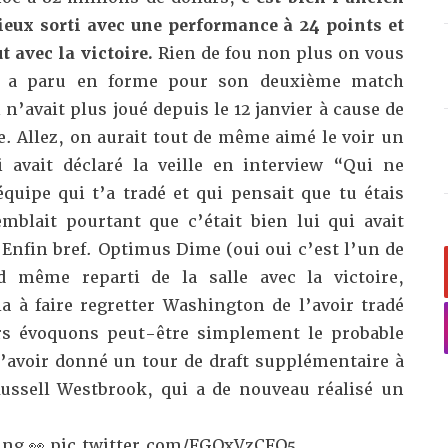
ieux sorti avec une performance à 24 points et
t avec la victoire.
Rien de fou non plus on vous
r a paru en forme pour son deuxième match
 n’avait plus joué depuis le 12 janvier à cause de
. Allez, on aurait tout de même aimé le voir un
i avait déclaré
la veille en interview
“Qui ne
quipe qui t’a tradé et qui pensait que tu étais
mblait pourtant que c’était bien lui qui avait
Enfin bref. Optimus Dime (oui oui c’est l’un de
 même reparti de la salle avec la victoire,
a à faire regretter Washington de l’avoir tradé
rs évoquons peut-être simplement le probable
d’avoir donné un tour de draft supplémentaire à
ussell Westbrook, qui a de nouveau réalisé un
ing 👀
pic.twitter.com/FGOxVzCFO5