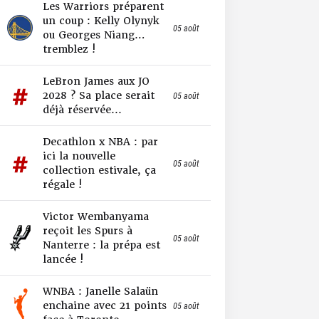
Les Warriors préparent
un coup : Kelly Olynyk
05 août
ou Georges Niang…
tremblez !
LeBron James aux JO
2028 ? Sa place serait
05 août
déjà réservée...
Decathlon x NBA : par
ici la nouvelle
05 août
collection estivale, ça
régale !
Victor Wembanyama
reçoit les Spurs à
05 août
Nanterre : la prépa est
lancée !
WNBA : Janelle Salaün
enchaine avec 21 points
05 août