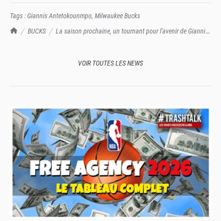
Tags :
Giannis Antetokounmpo
,
Milwaukee Bucks
TrashTalk Actu NBA
BUCKS
La saison prochaine, un tournant pour l'avenir de Giannis
Antetokounmpo aux Bucks ? Vaudrait mieux atteindre les Finales...
VOIR TOUTES LES NEWS