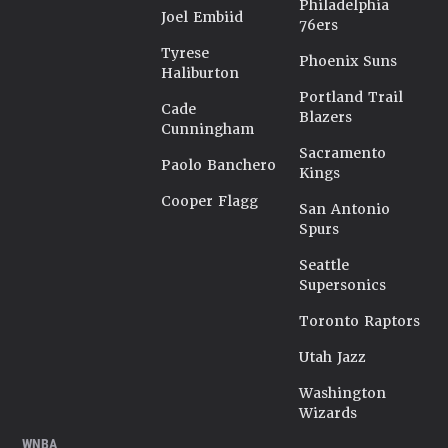
Philadelphia
Joel Embiid
76ers
Tyrese
Phoenix Suns
Haliburton
Portland Trail
Cade
Blazers
Cunningham
Sacramento
Paolo Banchero
Kings
Cooper Flagg
San Antonio
Spurs
Seattle
Supersonics
Toronto Raptors
Utah Jazz
Washington
Wizards
WNBA