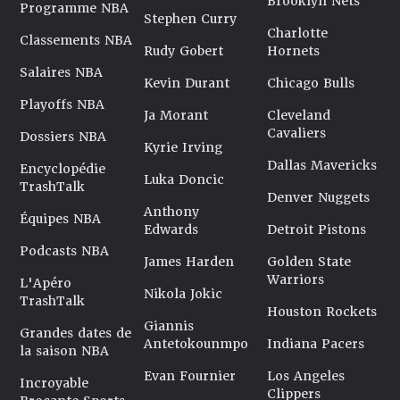
Brooklyn Nets
Programme NBA
Stephen Curry
Charlotte
Classements NBA
Rudy Gobert
Hornets
Salaires NBA
Kevin Durant
Chicago Bulls
Playoffs NBA
Ja Morant
Cleveland
Cavaliers
Dossiers NBA
Kyrie Irving
Dallas Mavericks
Encyclopédie
Luka Doncic
TrashTalk
Denver Nuggets
Anthony
Équipes NBA
Edwards
Detroit Pistons
Podcasts NBA
James Harden
Golden State
Warriors
L'Apéro
Nikola Jokic
TrashTalk
Houston Rockets
Giannis
Grandes dates de
Antetokounmpo
Indiana Pacers
la saison NBA
Evan Fournier
Los Angeles
Incroyable
Clippers