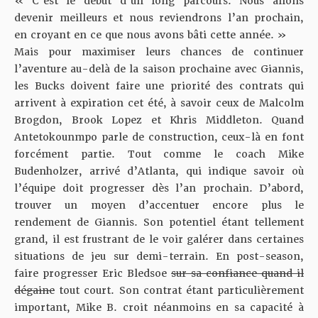
« C’est le début d’un long parcours. Nous allons
devenir meilleurs et nous reviendrons l’an prochain,
en croyant en ce que nous avons bâti cette année. »
Mais pour maximiser leurs chances de continuer
l’aventure au-delà de la saison prochaine avec Giannis,
les Bucks doivent faire une priorité
des contrats
qui
arrivent à expiration cet été, à savoir ceux de Malcolm
Brogdon, Brook Lopez et Khris Middleton. Quand
Antetokounmpo parle de construction, ceux-là en font
forcément partie. Tout comme le coach Mike
Budenholzer, arrivé d’Atlanta, qui indique savoir où
l’équipe doit progresser dès l’an prochain. D’abord,
trouver un moyen d’accentuer encore plus le
rendement de Giannis. Son potentiel étant tellement
grand, il est frustrant de le voir galérer dans certaines
situations de jeu sur demi-terrain. En post-season,
faire progresser Eric Bledsoe
sur sa confiance quand il
dégaine
tout court. Son
contrat
étant particulièrement
important, Mike B. croit néanmoins en sa capacité à