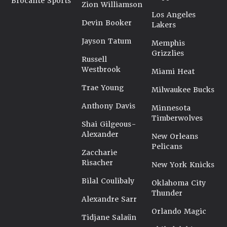
Brocante Sports
Zion Williamson
Los Angeles
Devin Booker
Lakers
Jayson Tatum
Memphis
Grizzlies
Russell
Westbrook
Miami Heat
Trae Young
Milwaukee Bucks
Anthony Davis
Minnesota
Timberwolves
Shai Gilgeous-
Alexander
New Orleans
Pelicans
Zaccharie
Risacher
New York Knicks
Bilal Coulibaly
Oklahoma City
Thunder
Alexandre Sarr
Orlando Magic
Tidjane Salaün