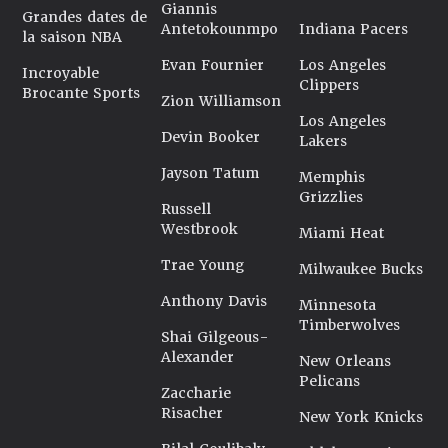
Giannis
Grandes dates de
Antetokounmpo
Indiana Pacers
la saison NBA
Evan Fournier
Los Angeles
Incroyable
Clippers
Brocante Sports
Zion Williamson
Los Angeles
Devin Booker
Lakers
Jayson Tatum
Memphis
Grizzlies
Russell
Westbrook
Miami Heat
Trae Young
Milwaukee Bucks
Anthony Davis
Minnesota
Timberwolves
Shai Gilgeous-
Alexander
New Orleans
Pelicans
Zaccharie
Risacher
New York Knicks