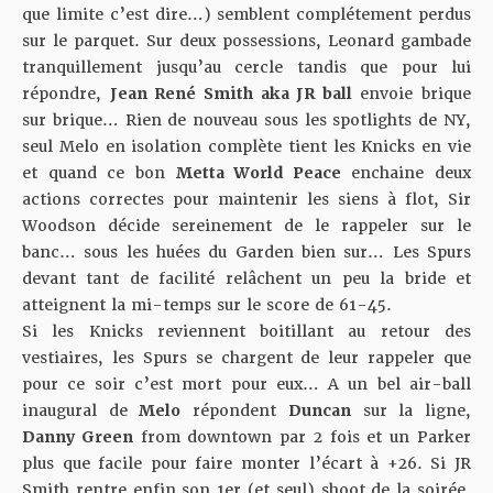
que limite c’est dire…) semblent complétement perdus
sur le parquet. Sur deux possessions, Leonard gambade
tranquillement jusqu’au cercle tandis que pour lui
répondre,
Jean René Smith aka JR ball
envoie brique
sur brique… Rien de nouveau sous les spotlights de NY,
seul Melo en isolation complète tient les Knicks en vie
et quand ce bon
Metta World Peace
enchaine deux
actions correctes pour maintenir les siens à flot, Sir
Woodson décide sereinement de le rappeler sur le
banc… sous les huées du Garden bien sur… Les Spurs
devant tant de facilité relâchent un peu la bride et
atteignent la mi-temps sur le score de 61-45.
Si les Knicks reviennent boitillant au retour des
vestiaires, les Spurs se chargent de leur rappeler que
pour ce soir c’est mort pour eux… A un bel air-ball
inaugural de
Melo
répondent
Duncan
sur la ligne,
Danny Green
from downtown par 2 fois et un Parker
plus que facile pour faire monter l’écart à +26. Si JR
Smith rentre enfin son 1er (et seul) shoot de la soirée,