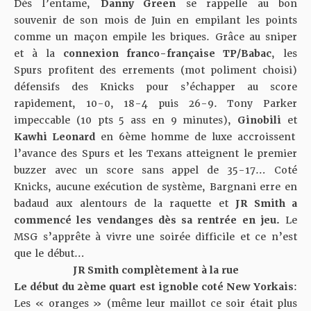
Dès l’entame,
Danny Green
se rappelle au bon
souvenir de son mois de Juin en empilant les points
comme un maçon empile les briques. Grâce au sniper
et à la
connexion franco-française TP/Babac
, les
Spurs profitent des errements (mot poliment choisi)
défensifs des Knicks pour s’échapper au score
rapidement, 10-0, 18-4 puis 26-9. Tony Parker
impeccable (10 pts 5 ass en 9 minutes),
Ginobili
et
Kawhi Leonard
en 6ème homme de luxe accroissent
l’avance des Spurs et les Texans atteignent le premier
buzzer avec un score sans appel de 35-17… Coté
Knicks, aucune exécution de système, Bargnani erre en
badaud aux alentours de la raquette et
JR Smith a
commencé les vendanges dès sa rentrée en jeu.
Le
MSG s’apprête à vivre une soirée difficile et ce n’est
que le début…
JR Smith complètement à la rue
Le début du 2ème quart est ignoble coté New Yorkais
:
Les « oranges » (même leur maillot ce soir était plus