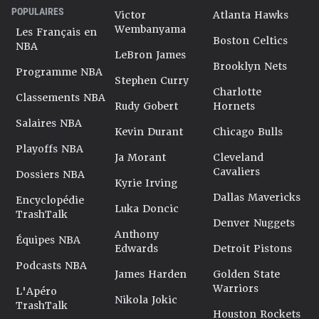
POPULAIRES
Victor
Atlanta Hawks
Wembanyama
Les Français en
Boston Celtics
NBA
LeBron James
Brooklyn Nets
Programme NBA
Stephen Curry
Charlotte
Classements NBA
Rudy Gobert
Hornets
Salaires NBA
Kevin Durant
Chicago Bulls
Playoffs NBA
Ja Morant
Cleveland
Cavaliers
Dossiers NBA
Kyrie Irving
Dallas Mavericks
Encyclopédie
Luka Doncic
TrashTalk
Denver Nuggets
Anthony
Équipes NBA
Edwards
Detroit Pistons
Podcasts NBA
James Harden
Golden State
Warriors
L'Apéro
Nikola Jokic
TrashTalk
Houston Rockets