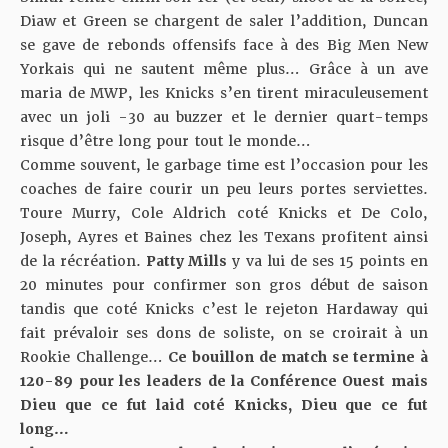
Diaw et Green se chargent de saler l’addition, Duncan
se gave de rebonds offensifs face à des Big Men New
Yorkais qui ne sautent même plus… Grâce à un ave
maria de MWP, les Knicks s’en tirent miraculeusement
avec un joli -30 au buzzer et le dernier quart-temps
risque d’être long pour tout le monde…
Comme souvent, le garbage time est l’occasion pour les
coaches de faire courir un peu leurs portes serviettes.
Toure Murry, Cole Aldrich coté Knicks et De Colo,
Joseph, Ayres et Baines chez les Texans profitent ainsi
de la récréation.
Patty Mills
y va lui de ses 15 points en
20 minutes pour confirmer son gros début de saison
tandis que coté Knicks c’est le rejeton Hardaway qui
fait prévaloir ses dons de soliste, on se croirait à un
Rookie Challenge…
Ce bouillon de match se termine à
120-89 pour les leaders de la Conférence Ouest mais
Dieu que ce fut laid coté Knicks, Dieu que ce fut
long…