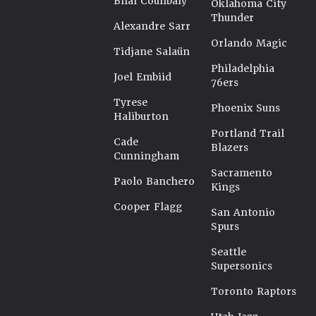
Bilal Coulibaly
Oklahoma City
Thunder
Alexandre Sarr
Orlando Magic
Tidjane Salaün
Philadelphia
Joel Embiid
76ers
Tyrese
Phoenix Suns
Haliburton
Portland Trail
Cade
Blazers
Cunningham
Sacramento
Paolo Banchero
Kings
Cooper Flagg
San Antonio
Spurs
Seattle
Supersonics
Toronto Raptors