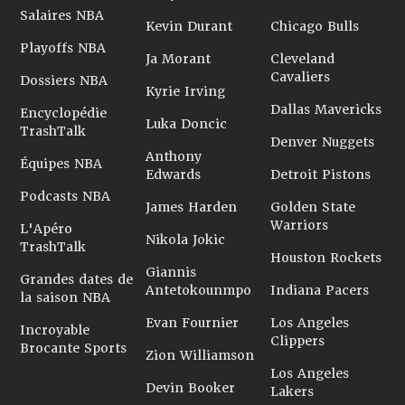
Salaires NBA
Kevin Durant
Chicago Bulls
Playoffs NBA
Ja Morant
Cleveland
Cavaliers
Dossiers NBA
Kyrie Irving
Dallas Mavericks
Encyclopédie
Luka Doncic
TrashTalk
Denver Nuggets
Anthony
Équipes NBA
Edwards
Detroit Pistons
Podcasts NBA
James Harden
Golden State
Warriors
L'Apéro
Nikola Jokic
TrashTalk
Houston Rockets
Giannis
Grandes dates de
Antetokounmpo
Indiana Pacers
la saison NBA
Evan Fournier
Los Angeles
Incroyable
Clippers
Brocante Sports
Zion Williamson
Los Angeles
Devin Booker
Lakers