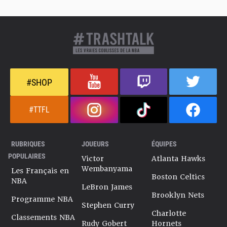
#SHOP
#TTFL
RUBRIQUES
JOUEURS
ÉQUIPES
POPULAIRES
Victor
Atlanta Hawks
Wembanyama
Les Français en
Boston Celtics
NBA
LeBron James
Brooklyn Nets
Programme NBA
Stephen Curry
Charlotte
Classements NBA
Rudy Gobert
Hornets