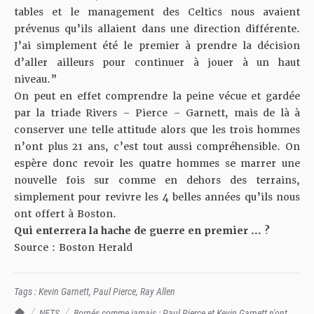
tables et le management des Celtics nous avaient
prévenus qu’ils allaient dans une direction différente.
J’ai simplement été le premier à prendre la décision
d’aller ailleurs pour continuer à jouer à un haut
niveau.”
On peut en effet comprendre la peine vécue et gardée
par la triade Rivers – Pierce – Garnett, mais de là à
conserver une telle attitude alors que les trois hommes
n’ont plus 21 ans, c’est tout aussi compréhensible. On
espère donc revoir les quatre hommes se marrer une
nouvelle fois sur comme en dehors des terrains,
simplement pour revivre les 4 belles années qu’ils nous
ont offert à Boston.
Qui enterrera la hache de guerre en premier … ?
Source : Boston Herald
Tags :
Kevin Garnett
,
Paul Pierce
,
Ray Allen
TrashTalk Actu NBA
NETS
Bornés comme jamais : Paul Pierce et Kevin Garnett n'ont