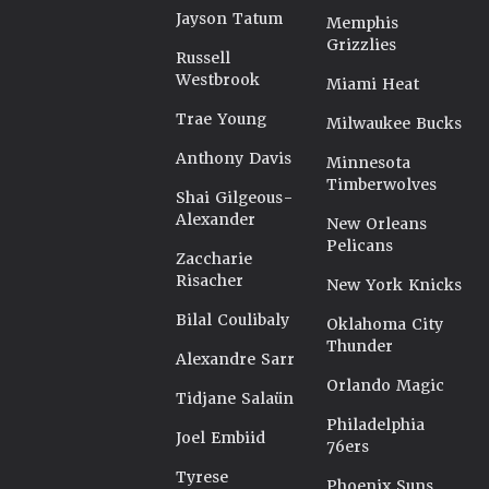
Jayson Tatum
Memphis
Grizzlies
Russell
Westbrook
Miami Heat
Trae Young
Milwaukee Bucks
Anthony Davis
Minnesota
Timberwolves
Shai Gilgeous-
Alexander
New Orleans
Pelicans
Zaccharie
Risacher
New York Knicks
Bilal Coulibaly
Oklahoma City
Thunder
Alexandre Sarr
Orlando Magic
Tidjane Salaün
Philadelphia
Joel Embiid
76ers
Tyrese
Phoenix Suns