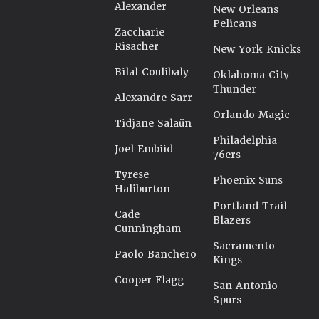
Alexander
New Orleans
Pelicans
Zaccharie
Risacher
New York Knicks
Bilal Coulibaly
Oklahoma City
Thunder
Alexandre Sarr
Orlando Magic
Tidjane Salaün
Philadelphia
Joel Embiid
76ers
Tyrese
Phoenix Suns
Haliburton
Portland Trail
Cade
Blazers
Cunningham
Sacramento
Paolo Banchero
Kings
Cooper Flagg
San Antonio
Spurs