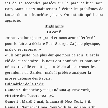
ses douze secondes passées sur le parquet hier soir.
Papy Marcus sert maintenant à éviter les problèmes de
fautes de son franchise player. On est sûr qu’il aura
apprécié.
Highlights
La conf’
«Nous voulons jouer grand et nous avons l’effectif
pour le faire, a déclaré Paul George. Ça joue physique,
mais c’est propre. »
« Ils ont juste joué plus dur que nous ce soir. C’est la
clé de leur victoire. Ils nous ont dominés, et nous ont
mieux travaillé en attaque. » Melo aime arroser les
géraniums du Garden, mais il préfère analyser la
grosse défense des Pacers.
Calendrier de la série
Game 1 :
Dimanche 5 mai,
Indiana
@ New York,
victoire des Pacers 102-95
.
Game 2 :
Mardi 7 mai, Indiana @ New York, à 1h.
Game 3 :
Samedi 11 mai, New York @ Indiana, à 2h.