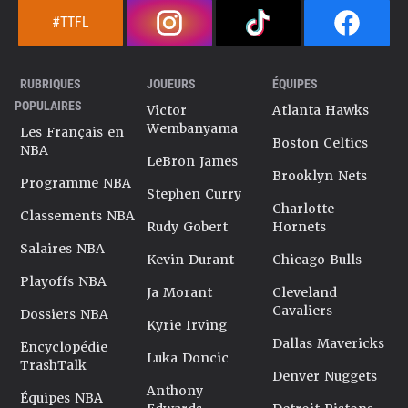
#TTFL
RUBRIQUES
JOUEURS
ÉQUIPES
POPULAIRES
Victor
Atlanta Hawks
Wembanyama
Les Français en
Boston Celtics
NBA
LeBron James
Brooklyn Nets
Programme NBA
Stephen Curry
Charlotte
Classements NBA
Rudy Gobert
Hornets
Salaires NBA
Kevin Durant
Chicago Bulls
Playoffs NBA
Ja Morant
Cleveland
Cavaliers
Dossiers NBA
Kyrie Irving
Dallas Mavericks
Encyclopédie
Luka Doncic
TrashTalk
Denver Nuggets
Anthony
Équipes NBA