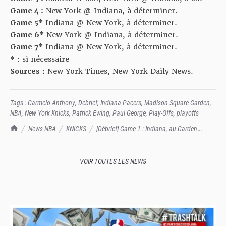
Game 4 :
New York @ Indiana, à déterminer.
Game 5*
Indiana @ New York, à déterminer.
Game 6*
New York @ Indiana, à déterminer.
Game 7*
Indiana @ New York, à déterminer.
* : si nécessaire
Sources :
New York Times, New York Daily News.
Tags :
Carmelo Anthony
,
Debrief
,
Indiana Pacers
,
Madison Square Garden
,
NBA
,
New York Knicks
,
Patrick Ewing
,
Paul George
,
Play-Offs
,
playoffs
TrashTalk Actu NBA
News NBA
KNICKS
[Débrief] Game 1 : Indiana, au Garden
comme à la maison
VOIR TOUTES LES NEWS