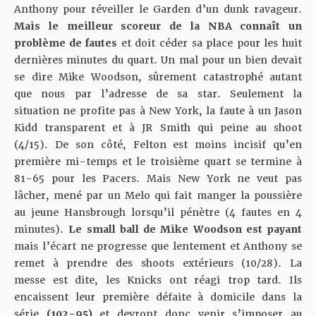
Anthony pour réveiller le Garden d’un dunk ravageur.
Mais le meilleur scoreur de la NBA connaît un
problème de fautes
et doit céder sa place pour les huit
dernières minutes du quart. Un mal pour un bien devait
se dire Mike Woodson, sûrement catastrophé autant
que nous par l’adresse de sa star. Seulement la
situation ne profite pas à New York, la faute à un Jason
Kidd transparent et à JR Smith qui peine au shoot
(4/15). De son côté, Felton est moins incisif qu’en
première mi-temps et le troisième quart se termine à
81-65 pour les Pacers. Mais New York ne veut pas
lâcher, mené par un Melo qui fait manger la poussière
au jeune Hansbrough lorsqu’il pénètre (4 fautes en 4
minutes).
Le small ball de Mike Woodson est payant
mais l’écart ne progresse que lentement et Anthony se
remet à prendre des shoots extérieurs (10/28). La
messe est dite, les Knicks ont réagi trop tard. Ils
encaissent leur première défaite à domicile dans la
série
(102-95)
et devront donc venir s’imposer au