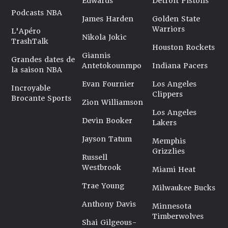
Edwards
Detroit Pistons
Podcasts NBA
James Harden
Golden State
Warriors
L'Apéro
Nikola Jokic
TrashTalk
Houston Rockets
Giannis
Grandes dates de
Antetokounmpo
Indiana Pacers
la saison NBA
Evan Fournier
Los Angeles
Incroyable
Clippers
Brocante Sports
Zion Williamson
Los Angeles
Devin Booker
Lakers
Jayson Tatum
Memphis
Grizzlies
Russell
Westbrook
Miami Heat
Trae Young
Milwaukee Bucks
Anthony Davis
Minnesota
Timberwolves
Shai Gilgeous-