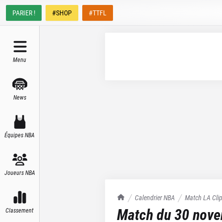
PARIER !
#SHOP
#TTFL
Menu
News
Équipes NBA
Joueurs NBA
TrashTalk Actu NBA
Calendrier NBA
Match
LA Cli
Match du
30 nov
Classement