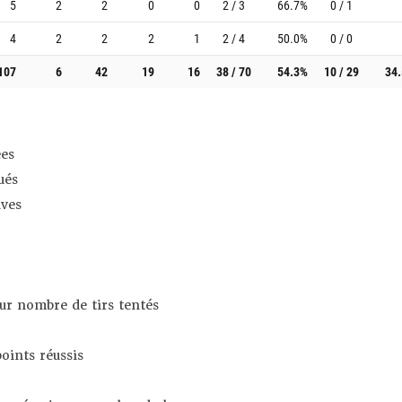
5
2
2
0
0
2 / 3
66.7%
0 / 1
4
2
2
2
1
2 / 4
50.0%
0 / 0
107
6
42
19
16
38 / 70
54.3%
10 / 29
34
es
ués
ives
sur nombre de tirs tentés
oints réussis