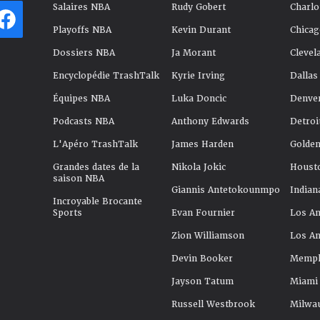
Salaires NBA
Rudy Gobert
Charlo
Playoffs NBA
Kevin Durant
Chicag
Dossiers NBA
Ja Morant
Clevel
Encyclopédie TrashTalk
Kyrie Irving
Dallas
Équipes NBA
Luka Doncic
Denve
Podcasts NBA
Anthony Edwards
Detroi
L'Apéro TrashTalk
James Harden
Golden
Grandes dates de la
Nikola Jokic
Houst
saison NBA
Giannis Antetokounmpo
Indian
Incroyable Brocante
Sports
Evan Fournier
Los An
Zion Williamson
Los An
Devin Booker
Memphi
Jayson Tatum
Miami
Russell Westbrook
Milwa