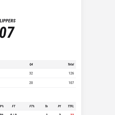
CLIPPERS
07
Q4
Total
32
126
20
107
3P%
FT
FT%
To
Pf
TTFL
.0%
0 / 0
-
1
3
22