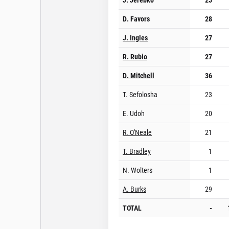
D. Favors
28
J. Ingles
27
R. Rubio
27
D. Mitchell
36
T. Sefolosha
23
E. Udoh
20
R. O'Neale
21
T. Bradley
1
N. Wolters
1
A. Burks
29
TOTAL
-