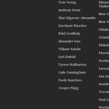
Trae Young
Minne
Timbe
Anthony Davis
New Or
Shai Gilgeous-Alexander
New Y
Zaccharie Risacher
Oklah
Bilal Coulibaly
Orland
Alexandre Sarr
Philad
Tidjane Salaün
Phoeni
Joel Embiid
Portla
Tyrese Haliburton
Sacra
Cade Cunningham
San An
Paolo Banchero
Seattl
Cooper Flagg
Toront
Utah J
Washi