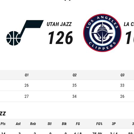
UTAH JAZZ
LA 
126
1
Q1
Q2
Q3
26
35
33
27
34
26
zz
Pts
Ast
Reb
Stl
Blk
FG
FG%
3P
14
3
2
0
0
6 / 8
75.0%
2 / 4
50