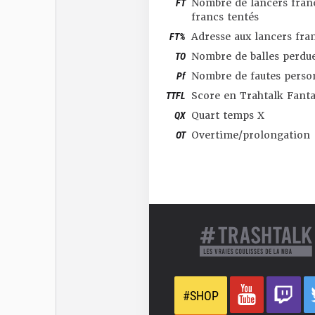
FT
Nombre de lancers franc
francs tentés
FT%
Adresse aux lancers fra
TO
Nombre de balles perdu
Pf
Nombre de fautes perso
TTFL
Score en Trahtalk Fant
QX
Quart temps X
OT
Overtime/prolongation
#SHOP