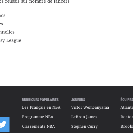
s réussis sur nombre de lancers
ncs
es
nnelles
asy League
RUBRIQUES POPULAIRES
JOUEURS
ÉQUIPES
Les Français en NBA
Victor Wembanyama
Atlant
Programme NBA
LeBron James
Boston
Classements NBA
Stephen Curry
Brookl