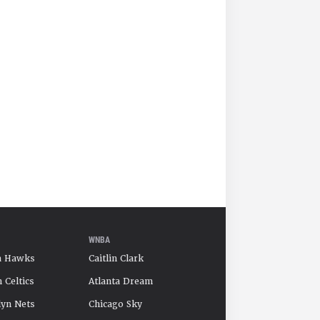
WNBA
a Hawks
Caitlin Clark
 Celtics
Atlanta Dream
yn Nets
Chicago Sky