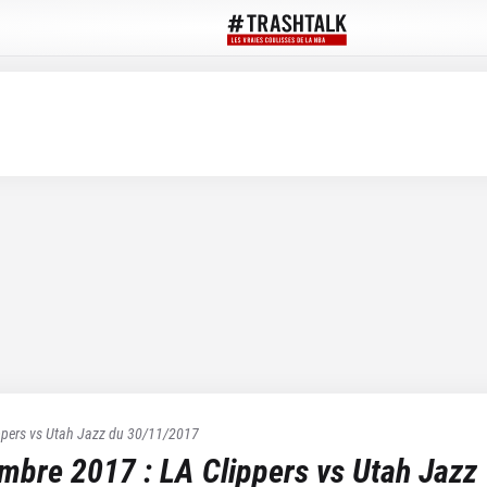
ppers
vs
Utah Jazz
du
30/11/2017
embre 2017
:
LA Clippers
vs
Utah Jazz