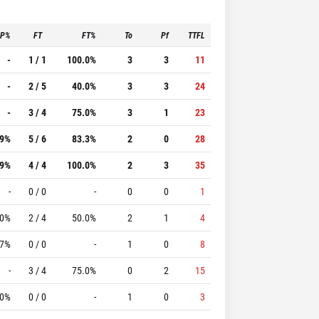
3P%
FT
FT%
To
Pf
TTFL
-
1 / 1
100.0%
3
3
11
-
2 / 5
40.0%
3
3
24
-
3 / 4
75.0%
3
1
23
.9%
5 / 6
83.3%
2
0
28
.9%
4 / 4
100.0%
2
3
35
-
0 / 0
-
0
0
1
.0%
2 / 4
50.0%
2
1
4
.7%
0 / 0
-
1
0
8
-
3 / 4
75.0%
0
2
15
.0%
0 / 0
-
1
0
3