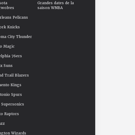
sota
Grandes dates de la
rwolves
saison WNBA
leans Pelicans
ork Knicks
oma City Thunder
o Magic
elphia 76ers
x Suns
nd Trail Blazers
mento Kings
tonio Spurs
e Supersonics
o Raptors
azz
ngton Wizards