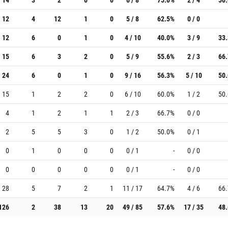
12
4
12
1
0
5 / 8
62.5%
0 / 0
12
6
0
1
0
4 / 10
40.0%
3 / 9
33
15
6
3
2
0
5 / 9
55.6%
2 / 3
66
24
6
0
1
0
9 / 16
56.3%
5 / 10
50
15
1
2
2
0
6 / 10
60.0%
1 / 2
50
4
1
2
1
1
2 / 3
66.7%
0 / 0
2
5
5
3
0
1 / 2
50.0%
0 / 1
0
1
0
0
0
0 / 1
-
0 / 0
0
0
0
0
0
0 / 1
-
0 / 0
28
5
7
2
1
11 / 17
64.7%
4 / 6
66
126
2
38
13
20
49 / 85
57.6%
17 / 35
48