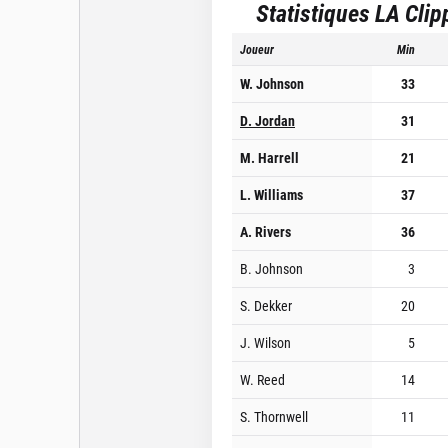
Statistiques
LA Clip
Joueur
Min
W. Johnson
33
D. Jordan
31
M. Harrell
21
L. Williams
37
A. Rivers
36
B. Johnson
3
S. Dekker
20
J. Wilson
5
W. Reed
14
S. Thornwell
11