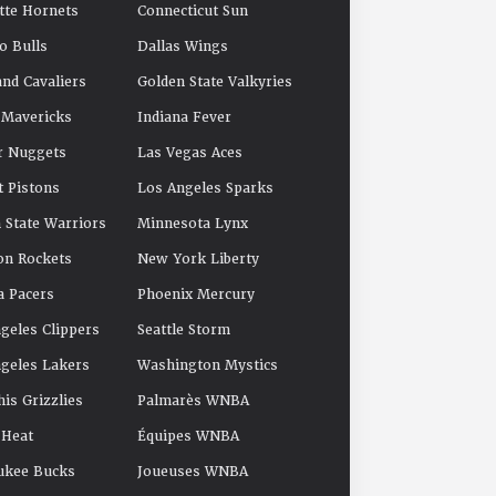
tte Hornets
Connecticut Sun
o Bulls
Dallas Wings
and Cavaliers
Golden State Valkyries
 Mavericks
Indiana Fever
r Nuggets
Las Vegas Aces
t Pistons
Los Angeles Sparks
 State Warriors
Minnesota Lynx
on Rockets
New York Liberty
a Pacers
Phoenix Mercury
geles Clippers
Seattle Storm
geles Lakers
Washington Mystics
s Grizzlies
Palmarès WNBA
 Heat
Équipes WNBA
ukee Bucks
Joueuses WNBA