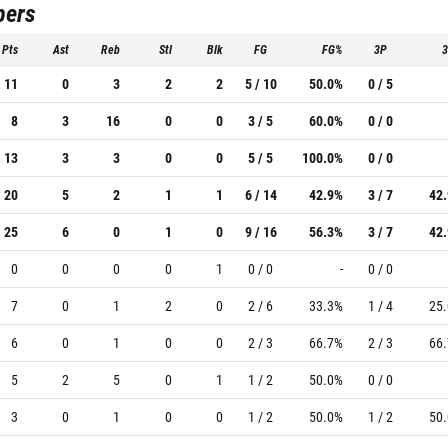
pers
Pts
Ast
Reb
Stl
Blk
FG
FG%
3P
11
0
3
2
2
5 / 10
50.0%
0 / 5
8
3
16
0
0
3 / 5
60.0%
0 / 0
13
3
3
0
0
5 / 5
100.0%
0 / 0
20
5
2
1
1
6 / 14
42.9%
3 / 7
42
25
6
0
1
0
9 / 16
56.3%
3 / 7
42
0
0
0
0
1
0 / 0
-
0 / 0
7
0
1
2
0
2 / 6
33.3%
1 / 4
25
6
0
1
0
0
2 / 3
66.7%
2 / 3
66
5
2
5
0
1
1 / 2
50.0%
0 / 0
3
0
1
0
0
1 / 2
50.0%
1 / 2
50