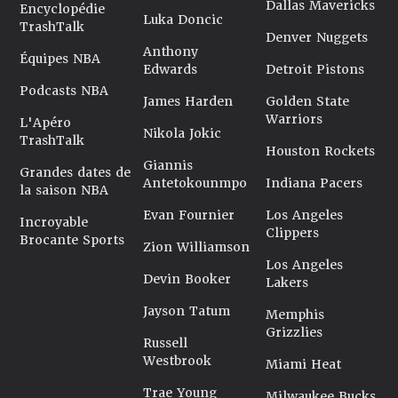
Dallas Mavericks
Encyclopédie
Luka Doncic
TrashTalk
Denver Nuggets
Anthony
Équipes NBA
Edwards
Detroit Pistons
Podcasts NBA
James Harden
Golden State
Warriors
L'Apéro
Nikola Jokic
TrashTalk
Houston Rockets
Giannis
Grandes dates de
Antetokounmpo
Indiana Pacers
la saison NBA
Evan Fournier
Los Angeles
Incroyable
Clippers
Brocante Sports
Zion Williamson
Los Angeles
Devin Booker
Lakers
Jayson Tatum
Memphis
Grizzlies
Russell
Westbrook
Miami Heat
Trae Young
Milwaukee Bucks