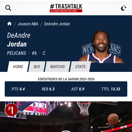
TrashTalk Actu NBA
Joueurs NBA
DeAndre
Jordan
DeAndre
Jordan
PELICANS
·
#
6
·
C
HOME
BIO
MATCHS
STATS
STATISTIQUES DE LA SAISON
2025-2026
PTS
4.4
REB
6.3
AST
0.9
TTFL
13.33