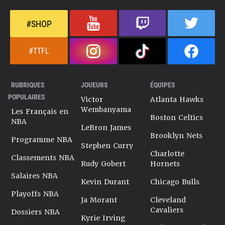
#SHOP
#TTFL
RUBRIQUES
JOUEURS
ÉQUIPES
POPULAIRES
Victor
Atlanta Hawks
Wembanyama
Les Français en
Boston Celtics
NBA
LeBron James
Brooklyn Nets
Programme NBA
Stephen Curry
Charlotte
Classements NBA
Rudy Gobert
Hornets
Salaires NBA
Kevin Durant
Chicago Bulls
Playoffs NBA
Ja Morant
Cleveland
Cavaliers
Dossiers NBA
Kyrie Irving