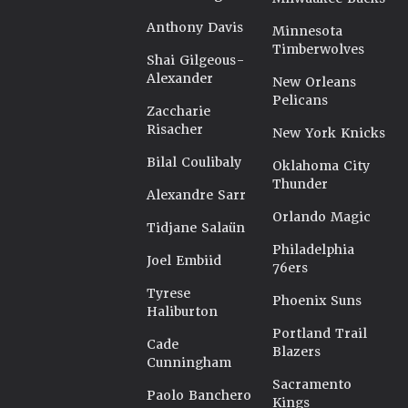
Anthony Davis
Minnesota
Timberwolves
Shai Gilgeous-
Alexander
New Orleans
Pelicans
Zaccharie
Risacher
New York Knicks
Bilal Coulibaly
Oklahoma City
Thunder
Alexandre Sarr
Orlando Magic
Tidjane Salaün
Philadelphia
Joel Embiid
76ers
Tyrese
Phoenix Suns
Haliburton
Portland Trail
Cade
Blazers
Cunningham
Sacramento
Paolo Banchero
Kings