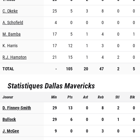
C. Okeke
25
5
3
8
0
0
A. Schofield
4
0
0
0
0
0
M. Bamba
17
5
1
4
0
1
K. Harris
17
12
1
3
0
0
R.J. Hampton
21
15
1
4
2
0
TOTAL
-
105
20
47
2
5
Statistiques
Dallas Mavericks
Joueur
Min
Pts
Ast
Reb
Stl
Blk
D. Finney-Smith
29
13
0
8
2
0
Bullock
29
6
0
0
1
0
J. McGee
9
0
0
3
0
0