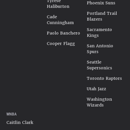
Tyrese
Phoenix Suns
Haliburton
Portland Trail
Cade
Blazers
Cunningham
Sacramento
Paolo Banchero
Kings
Cooper Flagg
San Antonio
Spurs
Seattle
Supersonics
Toronto Raptors
Utah Jazz
Washington
Wizards
WNBA
Caitlin Clark