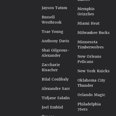
Jayson Tatum
Memphis
Grizzlies
Russell
Westbrook
Miami Heat
Trae Young
Milwaukee Bucks
Anthony Davis
Minnesota
Timberwolves
Shai Gilgeous-
Alexander
New Orleans
Pelicans
Zaccharie
Risacher
New York Knicks
Bilal Coulibaly
Oklahoma City
Thunder
Alexandre Sarr
Orlando Magic
Tidjane Salaün
Philadelphia
Joel Embiid
76ers