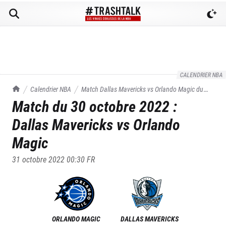
CALENDRIER NBA
TrashTalk Actu NBA
Calendrier NBA
Match
Dallas Mavericks
vs
Orlando Magic
du
Match du
30 octobre 2022
:
30/10/2022
Dallas Mavericks
vs
Orlando
Magic
31 octobre 2022 00:30
FR
ORLANDO MAGIC
DALLAS MAVERICKS