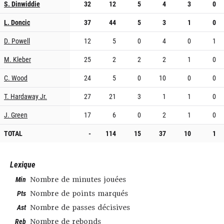
S. Dinwiddie
32
12
5
4
3
0
L. Doncic
37
44
5
3
1
0
D. Powell
12
5
0
4
0
1
M. Kleber
25
2
2
2
1
0
C. Wood
24
5
0
10
0
0
T. Hardaway Jr.
27
21
3
1
1
0
J. Green
17
6
0
2
1
0
TOTAL
-
114
15
37
10
1
Lexique
Min
Nombre de minutes jouées
Pts
Nombre de points marqués
Ast
Nombre de passes décisives
Reb
Nombre de rebonds