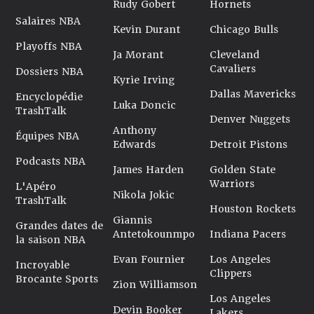
Rudy Gobert
Hornets
Salaires NBA
Kevin Durant
Chicago Bulls
Playoffs NBA
Ja Morant
Cleveland
Cavaliers
Dossiers NBA
Kyrie Irving
Dallas Mavericks
Encyclopédie
Luka Doncic
TrashTalk
Denver Nuggets
Anthony
Équipes NBA
Edwards
Detroit Pistons
Podcasts NBA
James Harden
Golden State
Warriors
L'Apéro
Nikola Jokic
TrashTalk
Houston Rockets
Giannis
Grandes dates de
Antetokounmpo
Indiana Pacers
la saison NBA
Evan Fournier
Los Angeles
Incroyable
Clippers
Brocante Sports
Zion Williamson
Los Angeles
Devin Booker
Lakers