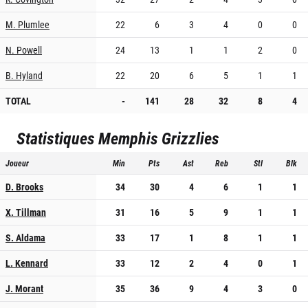
M. Plumlee
22
6
3
4
0
0
N. Powell
24
13
1
1
2
0
B. Hyland
22
20
6
5
1
1
TOTAL
-
141
28
32
8
4
Statistiques
Memphis Grizzlies
Joueur
Min
Pts
Ast
Reb
Stl
Blk
D. Brooks
34
30
4
6
1
1
X. Tillman
31
16
5
9
1
1
S. Aldama
33
17
1
8
1
1
L. Kennard
33
12
2
4
0
1
J. Morant
35
36
9
4
3
0