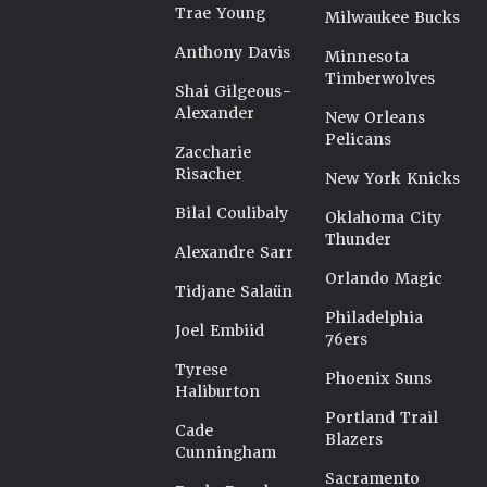
Trae Young
Milwaukee Bucks
Anthony Davis
Minnesota
Timberwolves
Shai Gilgeous-
Alexander
New Orleans
Pelicans
Zaccharie
Risacher
New York Knicks
Bilal Coulibaly
Oklahoma City
Thunder
Alexandre Sarr
Orlando Magic
Tidjane Salaün
Philadelphia
Joel Embiid
76ers
Tyrese
Phoenix Suns
Haliburton
Portland Trail
Cade
Blazers
Cunningham
Sacramento