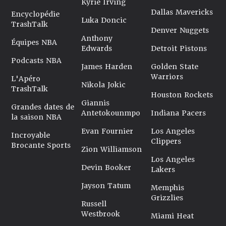
Kyrie Irving
Dallas Mavericks
Encyclopédie
Luka Doncic
TrashTalk
Denver Nuggets
Anthony
Équipes NBA
Edwards
Detroit Pistons
Podcasts NBA
James Harden
Golden State
Warriors
L'Apéro
Nikola Jokic
TrashTalk
Houston Rockets
Giannis
Grandes dates de
Antetokounmpo
Indiana Pacers
la saison NBA
Evan Fournier
Los Angeles
Incroyable
Clippers
Brocante Sports
Zion Williamson
Los Angeles
Devin Booker
Lakers
Jayson Tatum
Memphis
Grizzlies
Russell
Westbrook
Miami Heat