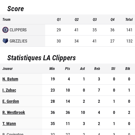
Score
Team
Q1
Q2
Q3
Q4
Total
CLIPPERS
29
41
35
36
141
GRIZZLIES
30
34
41
27
132
Statistiques
LA Clippers
Joueur
Min
Pts
Ast
Reb
Stl
Blk
N. Batum
19
4
1
3
0
0
I. Zubac
23
10
0
7
0
1
E. Gordon
28
14
2
2
1
0
R. Westbrook
36
36
10
4
0
2
T. Mann
35
11
3
2
1
0
R. Covington
32
27
2
4
3
0