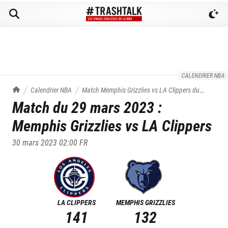
CALENDRIER NBA
TrashTalk Actu NBA
Calendrier NBA
Match
Memphis Grizzlies
vs
LA Clippers
du
Match du
29 mars 2023
:
29/03/2023
Memphis Grizzlies
vs
LA Clippers
30 mars 2023 02:00
FR
LA CLIPPERS
MEMPHIS GRIZZLIES
141
132