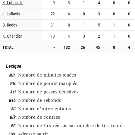
K. Lofton Jr.
9
3
1
4
0
0
J. LaRavia
22
6
0
3
0
0
D. Roddy
31
8
1
5
1
0
K. Chandler
13
4
3
2
1
0
TOTAL
-
132
26
45
8
4
Lexique
Min
Nombre de minutes jouées
Pts
Nombre de points marqués
Ast
Nombre de passes décisives
Reb
Nombre de rebonds
Stl
Nombre d’interceptions
Blk
Nombre de contres
FG
Nombre de tirs réussis sur nombre de tirs tentés
FG%
Adresse au tir