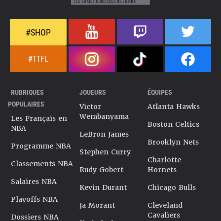
#SHOP
#TTFL
RUBRIQUES
JOUEURS
ÉQUIPES
POPULAIRES
Victor
Atlanta Hawks
Wembanyama
Les Français en
Boston Celtics
NBA
LeBron James
Brooklyn Nets
Programme NBA
Stephen Curry
Charlotte
Classements NBA
Rudy Gobert
Hornets
Salaires NBA
Kevin Durant
Chicago Bulls
Playoffs NBA
Ja Morant
Cleveland
Cavaliers
Dossiers NBA