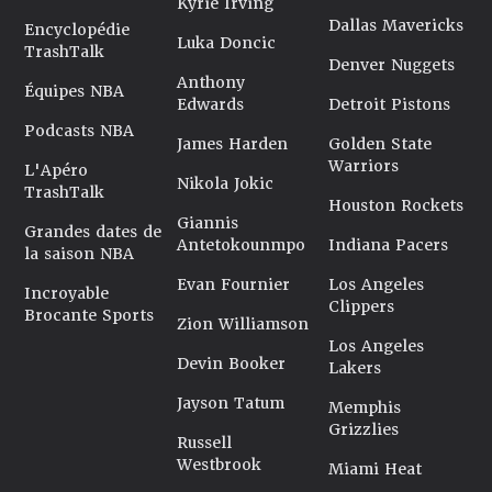
Kyrie Irving
Dallas Mavericks
Encyclopédie
Luka Doncic
TrashTalk
Denver Nuggets
Anthony
Équipes NBA
Edwards
Detroit Pistons
Podcasts NBA
James Harden
Golden State
Warriors
L'Apéro
Nikola Jokic
TrashTalk
Houston Rockets
Giannis
Grandes dates de
Antetokounmpo
Indiana Pacers
la saison NBA
Evan Fournier
Los Angeles
Incroyable
Clippers
Brocante Sports
Zion Williamson
Los Angeles
Devin Booker
Lakers
Jayson Tatum
Memphis
Grizzlies
Russell
Westbrook
Miami Heat