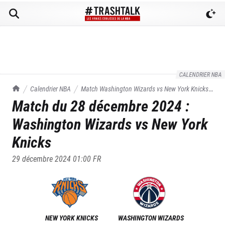
CALENDRIER NBA
TrashTalk Actu NBA
Calendrier NBA
Match
Washington Wizards
vs
New York Knicks
Match du
28 décembre 2024
:
du
28/12/2024
Washington Wizards
vs
New York
Knicks
29 décembre 2024 01:00
FR
NEW YORK KNICKS
WASHINGTON WIZARDS