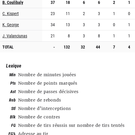
B. Coulibaly
37
18
6
6
2
1
C. Kispert
23
11
2
3
1
0
K. George
34
13
3
3
0
1
J. Valanciunas
21
8
3
8
1
1
TOTAL
-
132
32
44
7
4
Lexique
Min
Nombre de minutes jouées
Pts
Nombre de points marqués
Ast
Nombre de passes décisives
Reb
Nombre de rebonds
Stl
Nombre d’interceptions
Blk
Nombre de contres
FG
Nombre de tirs réussis sur nombre de tirs tentés
FG%
Adresse au tir