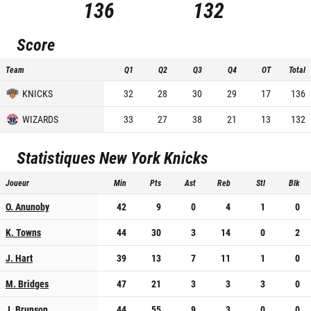
136
132
Score
Team
Q1
Q2
Q3
Q4
OT
Total
KNICKS
32
28
30
29
17
136
WIZARDS
33
27
38
21
13
132
Statistiques
New York Knicks
Joueur
Min
Pts
Ast
Reb
Stl
Blk
O. Anunoby
42
9
0
4
1
0
K. Towns
44
30
3
14
0
2
J. Hart
39
13
7
11
1
0
M. Bridges
47
21
3
3
3
0
J. Brunson
44
55
9
3
0
0