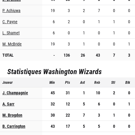
P. Achiuwa
19
3
2
7
0
0
C. Payne
6
2
0
1
1
0
L. Shamet
6
0
1
0
1
0
M. McBride
19
3
1
0
0
1
TOTAL
-
136
26
43
7
3
Statistiques
Washington Wizards
Joueur
Min
Pts
Ast
Reb
Stl
Blk
J. Champagnie
45
31
1
10
2
0
A. Sarr
32
12
5
6
0
1
M. Brogdon
30
22
7
3
1
0
B. Carrington
43
17
5
5
0
0