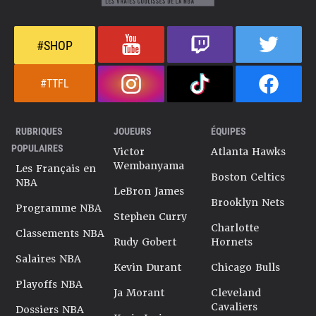
#SHOP
#TTFL
RUBRIQUES
JOUEURS
ÉQUIPES
POPULAIRES
Victor
Atlanta Hawks
Wembanyama
Les Français en
Boston Celtics
NBA
LeBron James
Brooklyn Nets
Programme NBA
Stephen Curry
Charlotte
Classements NBA
Rudy Gobert
Hornets
Salaires NBA
Kevin Durant
Chicago Bulls
Playoffs NBA
Ja Morant
Cleveland
Cavaliers
Dossiers NBA