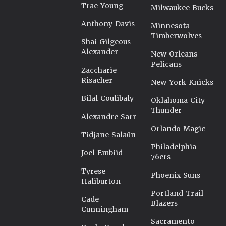
Trae Young
Milwaukee Bucks
Anthony Davis
Minnesota
Timberwolves
Shai Gilgeous-
Alexander
New Orleans
Pelicans
Zaccharie
Risacher
New York Knicks
Bilal Coulibaly
Oklahoma City
Thunder
Alexandre Sarr
Orlando Magic
Tidjane Salaün
Philadelphia
Joel Embiid
76ers
Tyrese
Phoenix Suns
Haliburton
Portland Trail
Cade
Blazers
Cunningham
Sacramento