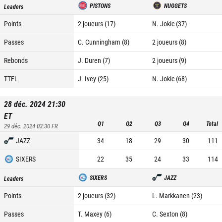
PISTONS
NUGGETS
Leaders
Points
2 joueurs (17)
N. Jokic (37)
Passes
C. Cunningham (8)
2 joueurs (8)
Rebonds
J. Duren (7)
2 joueurs (9)
TTFL
J. Ivey (25)
N. Jokic (68)
28 déc. 2024 21:30
ET
Q1
Q2
Q3
Q4
Total
29 déc. 2024 03:30
FR
JAZZ
34
18
29
30
111
SIXERS
22
35
24
33
114
SIXERS
JAZZ
Leaders
Points
2 joueurs (32)
L. Markkanen (23)
Passes
T. Maxey (6)
C. Sexton (8)