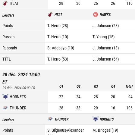
HEAT
28
30
26
26
110
HEAT
HAWKS
Leaders
Points
T. Herro (28)
J. Johnson (28)
Passes
T. Herro (10)
T. Young (15)
Rebonds
B. Adebayo (10)
J. Johnson (13)
TTFL
T. Herro (53)
J. Johnson (54)
28 déc. 2024 18:00
ET
Q1
Q2
Q3
Q4
Total
29 déc. 2024 00:00
FR
HORNETS
22
24
28
20
94
THUNDER
28
33
29
16
106
THUNDER
HORNETS
Leaders
Points
S. Gilgeous-Alexander
M. Bridges (19)