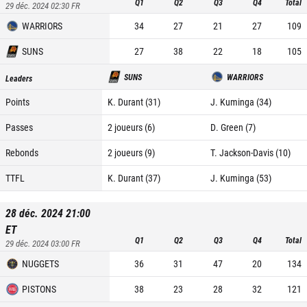
Q1
Q2
Q3
Q4
Total
29 déc. 2024 02:30
FR
WARRIORS
34
27
21
27
109
SUNS
27
38
22
18
105
SUNS
WARRIORS
Leaders
Points
K. Durant (31)
J. Kuminga (34)
Passes
2 joueurs (6)
D. Green (7)
Rebonds
2 joueurs (9)
T. Jackson-Davis (10)
TTFL
K. Durant (37)
J. Kuminga (53)
28 déc. 2024 21:00
ET
Q1
Q2
Q3
Q4
Total
29 déc. 2024 03:00
FR
NUGGETS
36
31
47
20
134
PISTONS
38
23
28
32
121