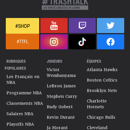
#SHOP
#TTFL
RUBRIQUES
JOUEURS
ÉQUIPES
POPULAIRES
Victor
Atlanta Hawks
Wembanyama
Les Français en
Boston Celtics
NBA
LeBron James
Brooklyn Nets
Programme NBA
Stephen Curry
Charlotte
Classements NBA
Rudy Gobert
Hornets
Salaires NBA
Kevin Durant
Chicago Bulls
Playoffs NBA
Ja Morant
Cleveland