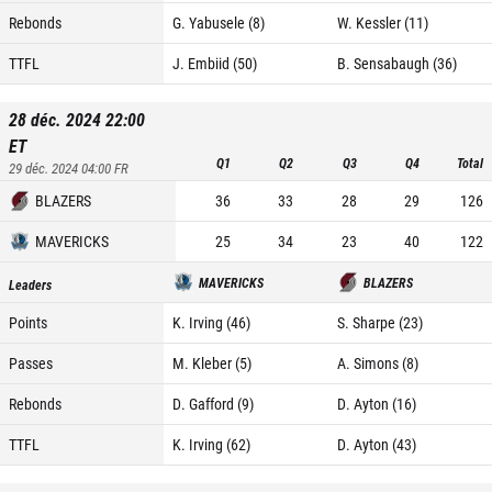
Rebonds
G. Yabusele (8)
W. Kessler (11)
TTFL
J. Embiid (50)
B. Sensabaugh (36)
28 déc. 2024 22:00
ET
Q1
Q2
Q3
Q4
Total
29 déc. 2024 04:00
FR
BLAZERS
36
33
28
29
126
MAVERICKS
25
34
23
40
122
MAVERICKS
BLAZERS
Leaders
Points
K. Irving (46)
S. Sharpe (23)
Passes
M. Kleber (5)
A. Simons (8)
Rebonds
D. Gafford (9)
D. Ayton (16)
TTFL
K. Irving (62)
D. Ayton (43)