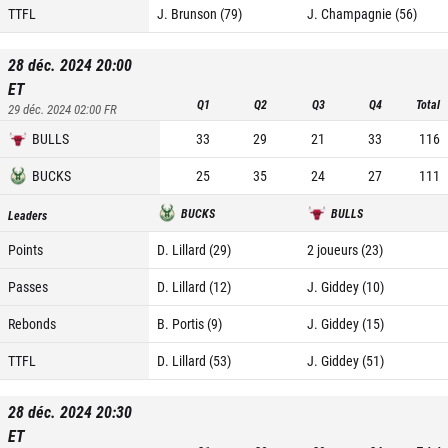
TTFL
J. Brunson (79)
J. Champagnie (56)
28 déc. 2024 20:00
ET
Q1
Q2
Q3
Q4
Total
29 déc. 2024 02:00
FR
BULLS
33
29
21
33
116
BUCKS
25
35
24
27
111
BUCKS
BULLS
Leaders
Points
D. Lillard (29)
2 joueurs (23)
Passes
D. Lillard (12)
J. Giddey (10)
Rebonds
B. Portis (9)
J. Giddey (15)
TTFL
D. Lillard (53)
J. Giddey (51)
28 déc. 2024 20:30
ET