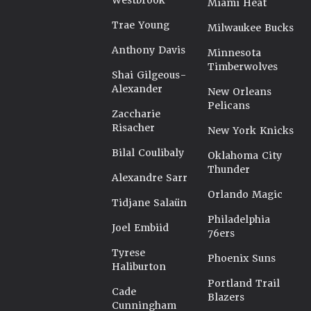
Westbrook
Miami Heat
Trae Young
Milwaukee Bucks
Anthony Davis
Minnesota
Timberwolves
Shai Gilgeous-
Alexander
New Orleans
Pelicans
Zaccharie
Risacher
New York Knicks
Bilal Coulibaly
Oklahoma City
Thunder
Alexandre Sarr
Orlando Magic
Tidjane Salaün
Philadelphia
Joel Embiid
76ers
Tyrese
Phoenix Suns
Haliburton
Portland Trail
Cade
Blazers
Cunningham