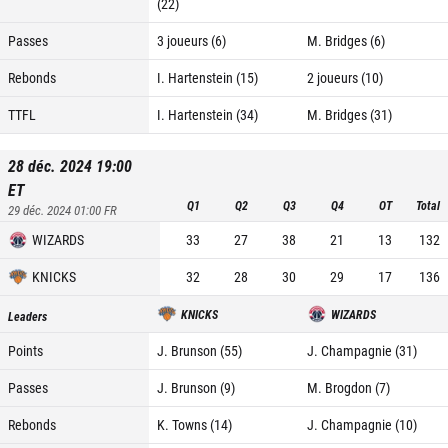
(22)
Passes
3 joueurs (6)
M. Bridges (6)
Rebonds
I. Hartenstein (15)
2 joueurs (10)
TTFL
I. Hartenstein (34)
M. Bridges (31)
28 déc. 2024 19:00
ET
Q1
Q2
Q3
Q4
OT
Total
29 déc. 2024 01:00
FR
WIZARDS
33
27
38
21
13
132
KNICKS
32
28
30
29
17
136
KNICKS
WIZARDS
Leaders
Points
J. Brunson (55)
J. Champagnie (31)
Passes
J. Brunson (9)
M. Brogdon (7)
Rebonds
K. Towns (14)
J. Champagnie (10)