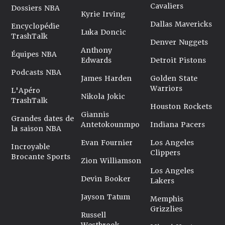
Cavaliers
Dossiers NBA
Kyrie Irving
Dallas Mavericks
Encyclopédie
Luka Doncic
TrashTalk
Denver Nuggets
Anthony
Équipes NBA
Edwards
Detroit Pistons
Podcasts NBA
James Harden
Golden State
Warriors
L'Apéro
Nikola Jokic
TrashTalk
Houston Rockets
Giannis
Grandes dates de
Antetokounmpo
Indiana Pacers
la saison NBA
Evan Fournier
Los Angeles
Incroyable
Clippers
Brocante Sports
Zion Williamson
Los Angeles
Devin Booker
Lakers
Jayson Tatum
Memphis
Grizzlies
Russell