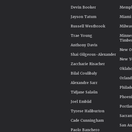
Devin Booker
Memphi
Jayson Tatum
Miami
Russell Westbrook
Milwa
Trae Young
Minne
Timbe
Anthony Davis
New Or
Shai Gilgeous-Alexander
New Y
Zaccharie Risacher
Oklah
Bilal Coulibaly
Orland
Alexandre Sarr
Philad
Tidjane Salaün
Phoeni
Joel Embiid
Portla
Tyrese Haliburton
Sacra
Cade Cunningham
San An
Paolo Banchero