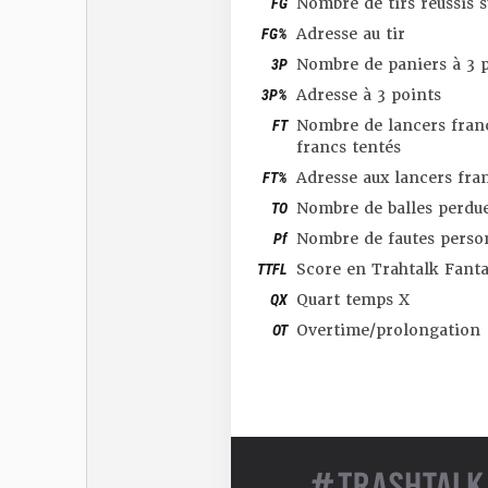
FG
Nombre de tirs réussis 
FG%
Adresse au tir
3P
Nombre de paniers à 3 p
3P%
Adresse à 3 points
FT
Nombre de lancers franc
francs tentés
FT%
Adresse aux lancers fra
TO
Nombre de balles perdu
Pf
Nombre de fautes perso
TTFL
Score en Trahtalk Fant
QX
Quart temps X
OT
Overtime/prolongation