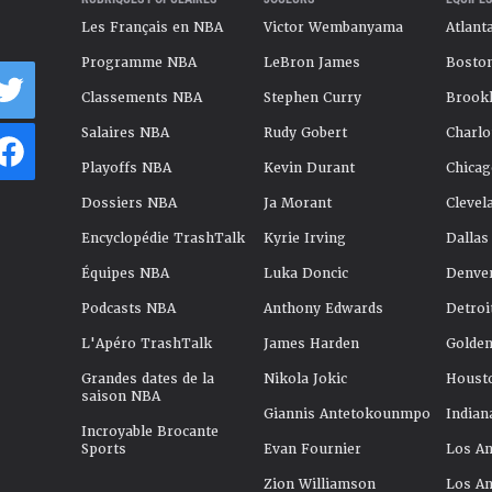
Les Français en NBA
Victor Wembanyama
Atlant
Programme NBA
LeBron James
Boston
Classements NBA
Stephen Curry
Brookl
Salaires NBA
Rudy Gobert
Charlo
Playoffs NBA
Kevin Durant
Chicag
Dossiers NBA
Ja Morant
Clevel
Encyclopédie TrashTalk
Kyrie Irving
Dallas
Équipes NBA
Luka Doncic
Denve
Podcasts NBA
Anthony Edwards
Detroi
L'Apéro TrashTalk
James Harden
Golden
Grandes dates de la
Nikola Jokic
Houst
saison NBA
Giannis Antetokounmpo
Indian
Incroyable Brocante
Sports
Evan Fournier
Los An
Zion Williamson
Los An