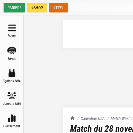
PARIER !
#SHOP
#TTFL
Menu
News
Équipes NBA
Joueurs NBA
TrashTalk Actu NBA
Calendrier NBA
Match
Washin
Match du
28 nov
Classement