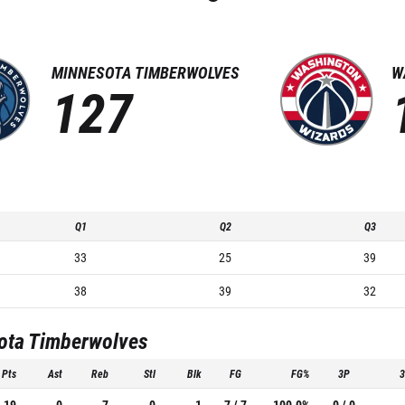
MINNESOTA TIMBERWOLVES
W
127
Q1
Q2
Q3
33
25
39
38
39
32
ota Timberwolves
Pts
Ast
Reb
Stl
Blk
FG
FG%
3P
19
0
7
0
1
7 / 7
100.0%
0 / 0