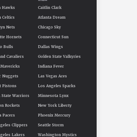
a Hawks
Caitlin Clark
 Celtics
Atlanta Dream
yn Nets
Chicago Sky
tte Hornets
Connecticut Sun
o Bulls
Dallas Wings
and Cavaliers
Golden State Valkyries
 Mavericks
Indiana Fever
r Nuggets
Las Vegas Aces
t Pistons
Los Angeles Sparks
 State Warriors
Minnesota Lynx
on Rockets
New York Liberty
a Pacers
Phoenix Mercury
geles Clippers
Seattle Storm
geles Lakers
Washington Mystics