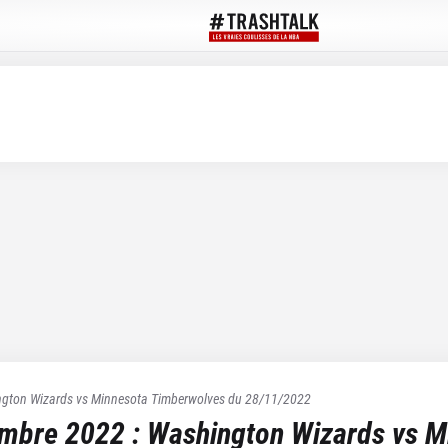
gton Wizards
vs
Minnesota Timberwolves
du
28/11/2022
embre 2022
:
Washington Wizards
vs
M