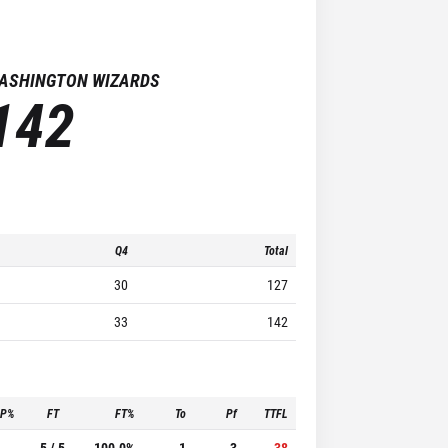
ASHINGTON WIZARDS
142
Q4
Total
30
127
33
142
3P%
FT
FT%
To
Pf
TTFL
-
5 / 5
100.0%
1
3
38