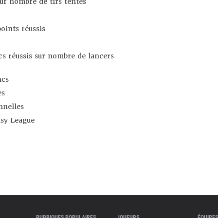
sur nombre de tirs tentés
oints réussis
s réussis sur nombre de lancers
ncs
es
nnelles
asy League
RUBRIQUES POPULAIRES
JOUEURS
ÉQUIPES