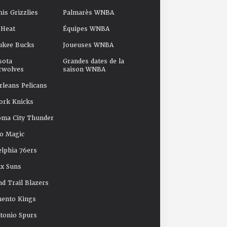
s Grizzlies
Palmarès WNBA
 Heat
Équipes WNBA
ukee Bucks
Joueuses WNBA
sota
Grandes dates de la
rwolves
saison WNBA
leans Pelicans
ork Knicks
oma City Thunder
o Magic
elphia 76ers
x Suns
nd Trail Blazers
mento Kings
tonio Spurs