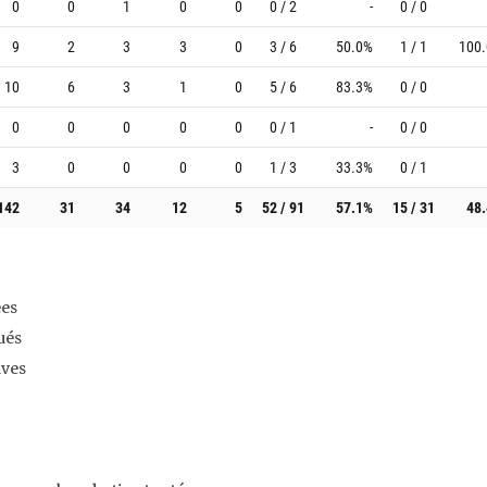
0
0
1
0
0
0 / 2
-
0 / 0
9
2
3
3
0
3 / 6
50.0%
1 / 1
100
10
6
3
1
0
5 / 6
83.3%
0 / 0
0
0
0
0
0
0 / 1
-
0 / 0
3
0
0
0
0
1 / 3
33.3%
0 / 1
142
31
34
12
5
52 / 91
57.1%
15 / 31
48
es
ués
ives