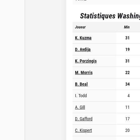
Statistiques
Washin
Joueur
Min
K. Kuzma
31
D. Avdija
19
K. Porzingis
31
M. Morris
22
B. Beal
34
I. Todd
4
A. Gill
11
D. Gafford
17
C. Kispert
20