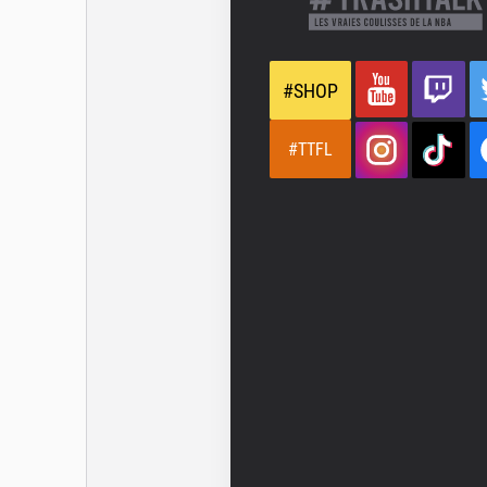
#SHOP
#TTFL