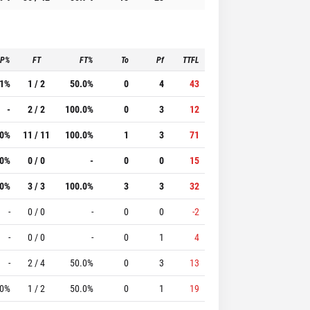
3P%
FT
FT%
To
Pf
TTFL
.1%
1 / 2
50.0%
0
4
43
-
2 / 2
100.0%
0
3
12
.0%
11 / 11
100.0%
1
3
71
.0%
0 / 0
-
0
0
15
.0%
3 / 3
100.0%
3
3
32
-
0 / 0
-
0
0
-2
-
0 / 0
-
0
1
4
-
2 / 4
50.0%
0
3
13
.0%
1 / 2
50.0%
0
1
19