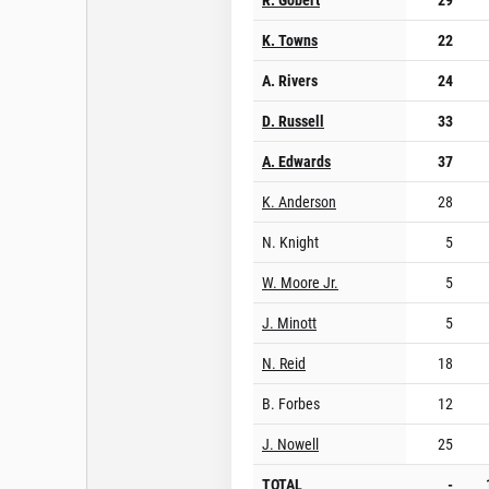
K. Towns
22
A. Rivers
24
D. Russell
33
A. Edwards
37
K. Anderson
28
N. Knight
5
W. Moore Jr.
5
J. Minott
5
N. Reid
18
B. Forbes
12
J. Nowell
25
TOTAL
-