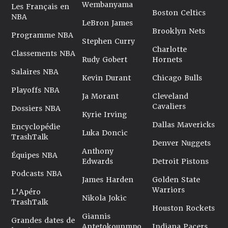
Wembanyama
Les Français en
Boston Celtics
NBA
LeBron James
Brooklyn Nets
Programme NBA
Stephen Curry
Charlotte
Classements NBA
Rudy Gobert
Hornets
Salaires NBA
Kevin Durant
Chicago Bulls
Playoffs NBA
Ja Morant
Cleveland
Cavaliers
Dossiers NBA
Kyrie Irving
Dallas Mavericks
Encyclopédie
Luka Doncic
TrashTalk
Denver Nuggets
Anthony
Équipes NBA
Edwards
Detroit Pistons
Podcasts NBA
James Harden
Golden State
Warriors
L'Apéro
Nikola Jokic
TrashTalk
Houston Rockets
Giannis
Grandes dates de
Antetokounmpo
Indiana Pacers