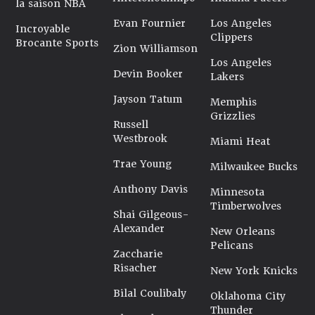
la saison NBA
Evan Fournier
Los Angeles
Incroyable
Clippers
Brocante Sports
Zion Williamson
Los Angeles
Devin Booker
Lakers
Jayson Tatum
Memphis
Grizzlies
Russell
Westbrook
Miami Heat
Trae Young
Milwaukee Bucks
Anthony Davis
Minnesota
Timberwolves
Shai Gilgeous-
Alexander
New Orleans
Pelicans
Zaccharie
Risacher
New York Knicks
Bilal Coulibaly
Oklahoma City
Thunder