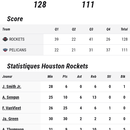
128
111
Score
Team
Q1
Q2
Q3
Q4
Total
ROCKETS
39
22
41
26
128
PELICANS
22
21
31
37
111
Statistiques
Houston Rockets
Joueur
Min
Pts
Ast
Reb
Stl
Blk
J. Smith Jr.
28
6
0
6
0
1
A. Sengun
25
10
6
13
0
0
F. VanVleet
26
25
4
6
1
0
Ja. Green
30
30
2
2
2
0
A. Thompson
31
9
3
10
1
5