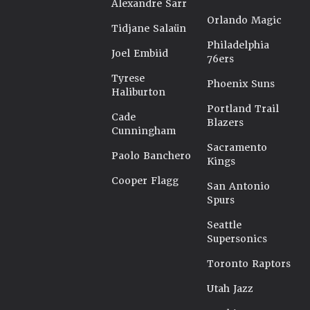
Alexandre Sarr
Orlando Magic
Tidjane Salaün
Philadelphia
Joel Embiid
76ers
Tyrese
Phoenix Suns
Haliburton
Portland Trail
Cade
Blazers
Cunningham
Sacramento
Paolo Banchero
Kings
Cooper Flagg
San Antonio
Spurs
Seattle
Supersonics
Toronto Raptors
Utah Jazz