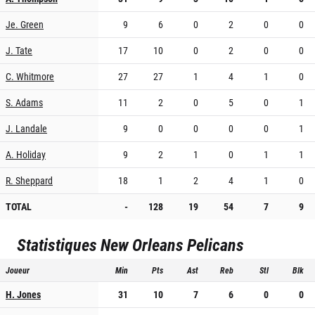
Je. Green
9
6
0
2
0
0
J. Tate
17
10
0
2
0
0
C. Whitmore
27
27
1
4
1
0
S. Adams
11
2
0
5
0
1
J. Landale
9
0
0
0
0
1
A. Holiday
9
2
1
0
1
1
R. Sheppard
18
1
2
4
1
0
TOTAL
-
128
19
54
7
9
Statistiques
New Orleans Pelicans
Joueur
Min
Pts
Ast
Reb
Stl
Blk
H. Jones
31
10
7
6
0
0