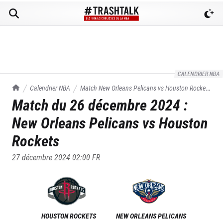
CALENDRIER NBA
TrashTalk Actu NBA
Calendrier NBA
Match
New Orleans Pelicans
vs
Houston Rockets
Match du
26 décembre 2024
:
du
26/12/2024
New Orleans Pelicans
vs
Houston
Rockets
27 décembre 2024 02:00
FR
HOUSTON ROCKETS
NEW ORLEANS PELICANS