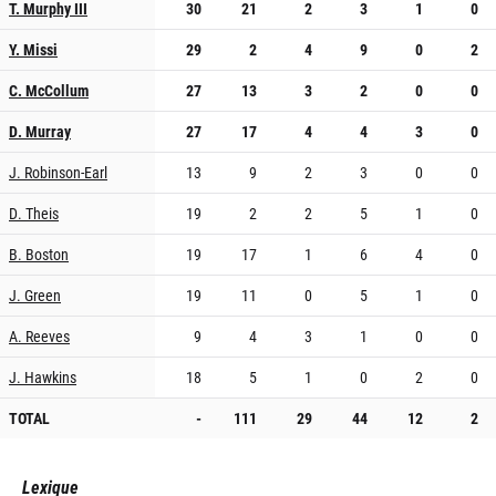
T. Murphy III
30
21
2
3
1
0
Y. Missi
29
2
4
9
0
2
C. McCollum
27
13
3
2
0
0
D. Murray
27
17
4
4
3
0
J. Robinson-Earl
13
9
2
3
0
0
D. Theis
19
2
2
5
1
0
B. Boston
19
17
1
6
4
0
J. Green
19
11
0
5
1
0
A. Reeves
9
4
3
1
0
0
J. Hawkins
18
5
1
0
2
0
TOTAL
-
111
29
44
12
2
Lexique