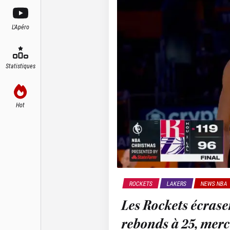
L'Apéro
Statistiques
Hot
ROCKETS
LAKERS
NEWS NBA
Les Rockets écrasen
rebonds à 25, merc