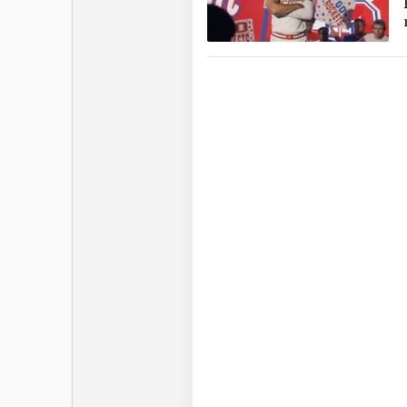
Amen Thompson est un
beaucoup de prospects a
lycée et de renoncer à l’u
s’agit d’une nouvelle 
attirant les meilleurs 
Thompson a remporté un 
Ausar, tout en étant él
saison. Sélectionné en 
rejoint le jeune projet
d’abord joué les doublu
VanVleet, avant de s’inst
poste de meneur titulaire
Après une première saiso
rebonds, 2,6 passes et 
Thompson a mis les bouch
3,8 passes, 1,4 steal et 
statistiques puisque l
place dans la All-Defens