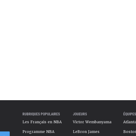
mettre dans les meilleures conditions pour lui
 en NBA mais honnêtement, c’est bien parti.
ctobre 2025
RUBRIQUES POPULAIRES
JOUEURS
ÉQUIPES
Les Français en NBA
Victor Wembanyama
Atlant
Programme NBA
LeBron James
Boston