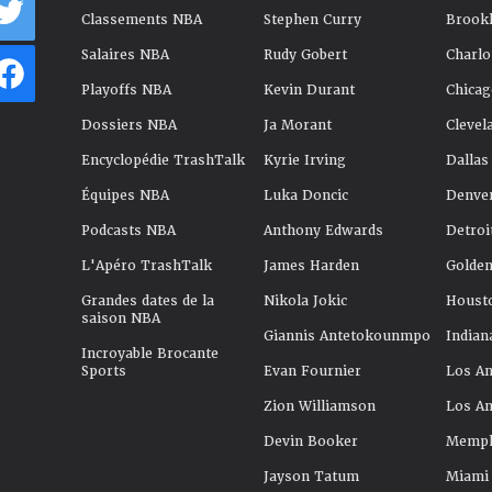
Classements NBA
Stephen Curry
Brookl
Salaires NBA
Rudy Gobert
Charlo
Playoffs NBA
Kevin Durant
Chicag
Dossiers NBA
Ja Morant
Clevel
Encyclopédie TrashTalk
Kyrie Irving
Dallas
Équipes NBA
Luka Doncic
Denve
Podcasts NBA
Anthony Edwards
Detroi
L'Apéro TrashTalk
James Harden
Golden
Grandes dates de la
Nikola Jokic
Houst
saison NBA
Giannis Antetokounmpo
Indian
Incroyable Brocante
Sports
Evan Fournier
Los An
Zion Williamson
Los An
Devin Booker
Memphi
Jayson Tatum
Miami