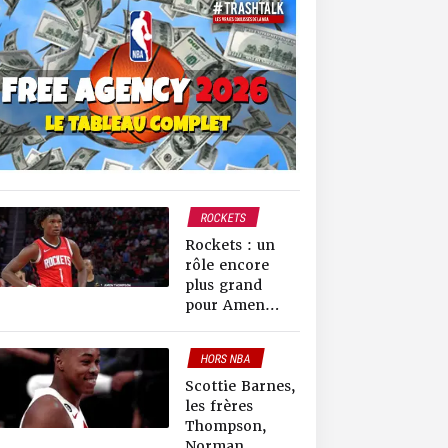
ROCKETS
NEWS NBA
Rockets : un
rôle encore
plus grand
pour Amen
Thompson
après la
HORS NBA
blessure de
INTERNATIONAL
VanVleet ?
Scottie Barnes,
les frères
Thompson,
Norman