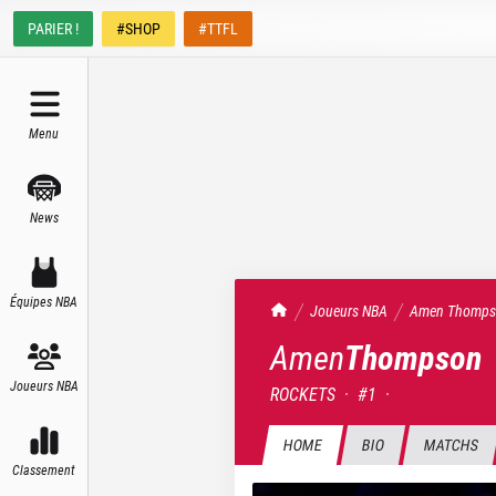
PARIER !
#SHOP
#TTFL
Menu
News
Équipes NBA
TrashTalk Actu NBA
Joueurs NBA
Amen
Thomps
Amen
Thompson
Joueurs NBA
ROCKETS
·
#
1
·
HOME
BIO
MATCHS
Classement