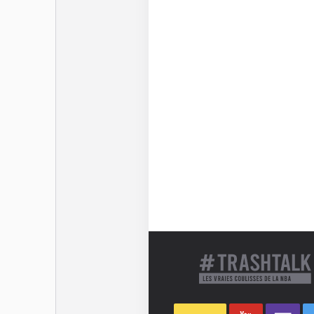
coach Ime Udoka de le 
permettre de tout casser
Dernière mise à jour le 10 o