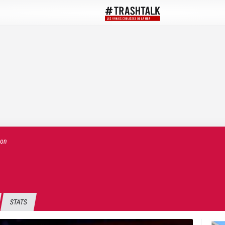
on
STATS