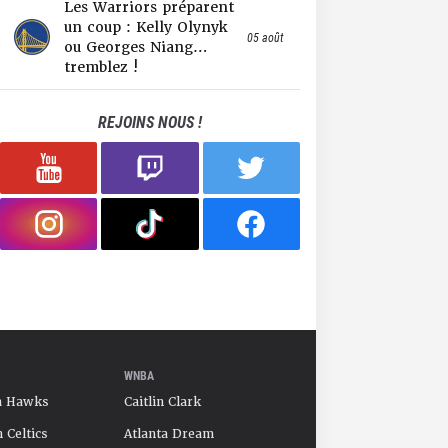
Les Warriors préparent
un coup : Kelly Olynyk
05 août
ou Georges Niang…
tremblez !
REJOINS NOUS !
WNBA
a Hawks
Caitlin Clark
 Celtics
Atlanta Dream