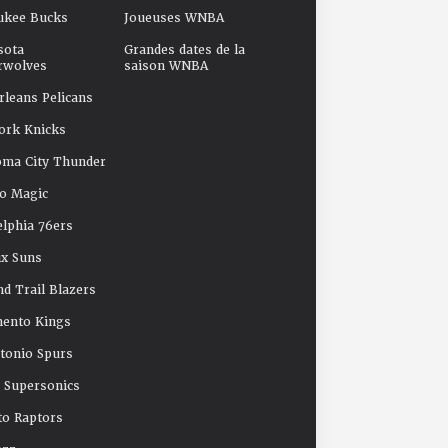
ukee Bucks
Joueuses WNBA
sota
Grandes dates de la
rwolves
saison WNBA
leans Pelicans
ork Knicks
oma City Thunder
o Magic
elphia 76ers
x Suns
nd Trail Blazers
mento Kings
tonio Spurs
e Supersonics
o Raptors