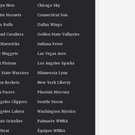
yn Nets
Chicago Sky
tte Hornets
Connecticut Sun
o Bulls
Dallas Wings
and Cavaliers
Golden State Valkyries
 Mavericks
Indiana Fever
r Nuggets
Las Vegas Aces
t Pistons
Los Angeles Sparks
 State Warriors
Minnesota Lynx
on Rockets
New York Liberty
a Pacers
Phoenix Mercury
geles Clippers
Seattle Storm
geles Lakers
Washington Mystics
s Grizzlies
Palmarès WNBA
 Heat
Équipes WNBA