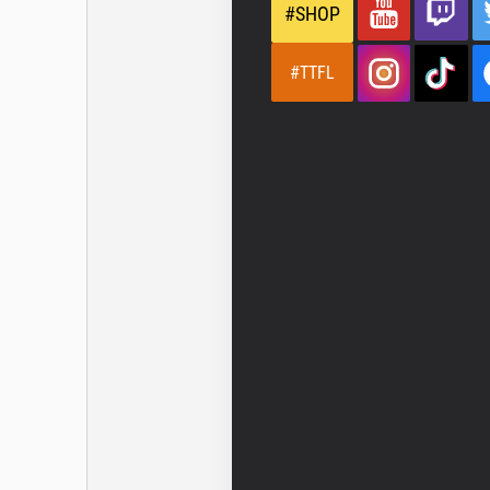
#SHOP
#TTFL