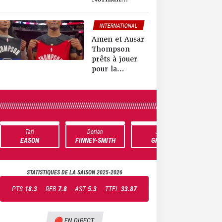
Powell…
bientôt une
INTERNATIONAL
superteam pour
la Jamaïque ?
Amen et Ausar
Thompson
prêts à jouer
pour la
Jamaïque ?
////////////////////////////////////////////////////////////////////////////////////////////////////////////////
Tari
Dorian
Jeff
K
EASON
FINNEY-SMITH
GREEN
H
STATISTIQUES DE LA SAISON
2025-2026
PTS
18.3
REB
7.8
AST
5.3
TTFL
33.87
🔴 EN DIRECT