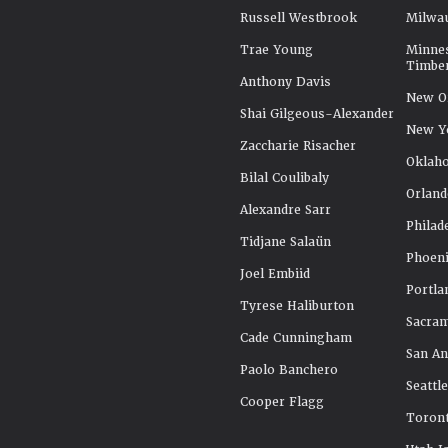
Russell Westbrook
Milwa
Trae Young
Minne
Timbe
Anthony Davis
New Or
Shai Gilgeous-Alexander
New Y
Zaccharie Risacher
Oklah
Bilal Coulibaly
Orland
Alexandre Sarr
Philad
Tidjane Salaün
Phoeni
Joel Embiid
Portla
Tyrese Haliburton
Sacra
Cade Cunningham
San An
Paolo Banchero
Seattl
Cooper Flagg
Toront