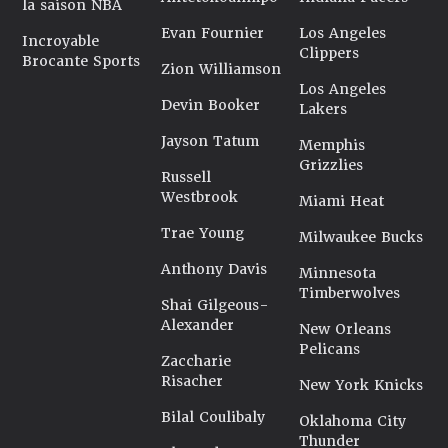
la saison NBA
Evan Fournier
Los Angeles
Incroyable
Clippers
Brocante Sports
Zion Williamson
Los Angeles
Devin Booker
Lakers
Jayson Tatum
Memphis
Grizzlies
Russell
Westbrook
Miami Heat
Trae Young
Milwaukee Bucks
Anthony Davis
Minnesota
Timberwolves
Shai Gilgeous-
Alexander
New Orleans
Pelicans
Zaccharie
Risacher
New York Knicks
Bilal Coulibaly
Oklahoma City
Thunder