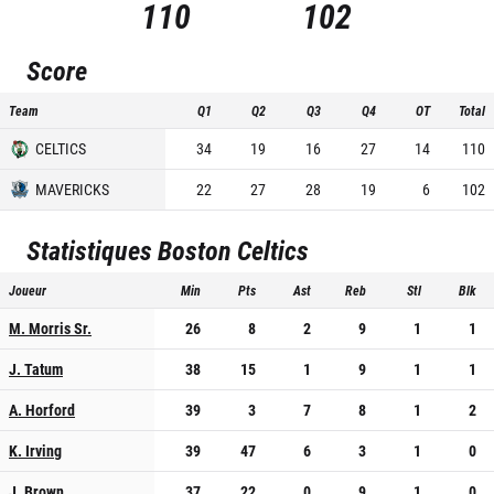
110
102
Score
Team
Q1
Q2
Q3
Q4
OT
Total
CELTICS
34
19
16
27
14
110
MAVERICKS
22
27
28
19
6
102
Statistiques
Boston Celtics
Joueur
Min
Pts
Ast
Reb
Stl
Blk
M. Morris Sr.
26
8
2
9
1
1
J. Tatum
38
15
1
9
1
1
A. Horford
39
3
7
8
1
2
K. Irving
39
47
6
3
1
0
J. Brown
37
22
0
9
1
0