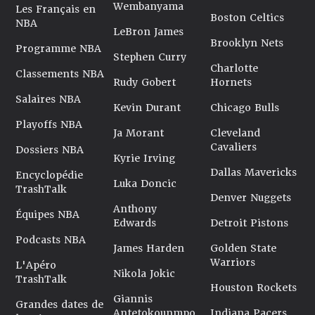
Wembanyama
Les Français en
Boston Celtics
NBA
LeBron James
Brooklyn Nets
Programme NBA
Stephen Curry
Charlotte
Classements NBA
Rudy Gobert
Hornets
Salaires NBA
Kevin Durant
Chicago Bulls
Playoffs NBA
Ja Morant
Cleveland
Cavaliers
Dossiers NBA
Kyrie Irving
Dallas Mavericks
Encyclopédie
Luka Doncic
TrashTalk
Denver Nuggets
Anthony
Équipes NBA
Edwards
Detroit Pistons
Podcasts NBA
James Harden
Golden State
Warriors
L'Apéro
Nikola Jokic
TrashTalk
Houston Rockets
Giannis
Grandes dates de
Antetokounmpo
Indiana Pacers