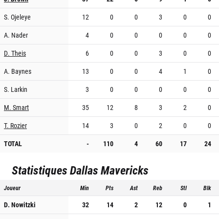
S. Ojeleye
12
0
0
3
0
0
A. Nader
4
0
0
0
0
0
D. Theis
6
0
0
3
0
0
A. Baynes
13
0
0
4
1
0
S. Larkin
3
0
0
0
0
0
M. Smart
35
12
8
3
2
0
T. Rozier
14
3
0
2
0
0
TOTAL
-
110
4
60
17
24
Statistiques
Dallas Mavericks
Joueur
Min
Pts
Ast
Reb
Stl
Blk
D. Nowitzki
32
14
2
12
0
1