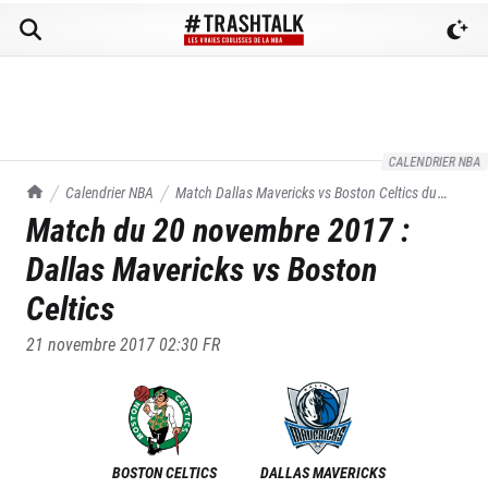
CALENDRIER NBA
TrashTalk Actu NBA
Calendrier NBA
Match
Dallas Mavericks
vs
Boston Celtics
du
Match du
20 novembre 2017
:
20/11/2017
Dallas Mavericks
vs
Boston
Celtics
21 novembre 2017 02:30
FR
BOSTON CELTICS
DALLAS MAVERICKS