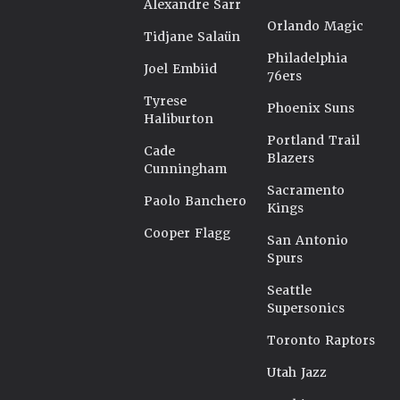
Alexandre Sarr
Orlando Magic
Tidjane Salaün
Philadelphia
Joel Embiid
76ers
Tyrese
Phoenix Suns
Haliburton
Portland Trail
Cade
Blazers
Cunningham
Sacramento
Paolo Banchero
Kings
Cooper Flagg
San Antonio
Spurs
Seattle
Supersonics
Toronto Raptors
Utah Jazz