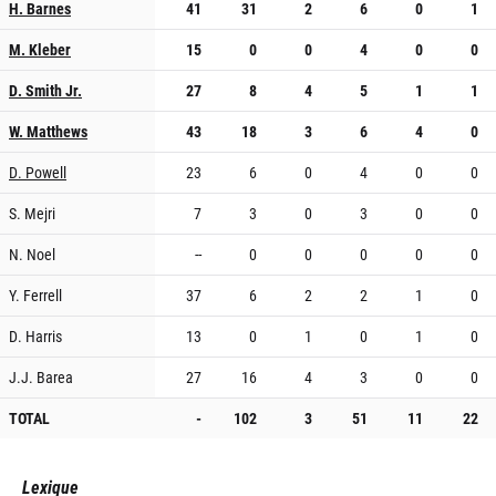
H. Barnes
41
31
2
6
0
1
M. Kleber
15
0
0
4
0
0
D. Smith Jr.
27
8
4
5
1
1
W. Matthews
43
18
3
6
4
0
D. Powell
23
6
0
4
0
0
S. Mejri
7
3
0
3
0
0
N. Noel
--
0
0
0
0
0
Y. Ferrell
37
6
2
2
1
0
D. Harris
13
0
1
0
1
0
J.J. Barea
27
16
4
3
0
0
TOTAL
-
102
3
51
11
22
Lexique