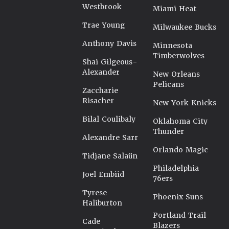
Westbrook
Miami Heat
Trae Young
Milwaukee Bucks
Anthony Davis
Minnesota
Timberwolves
Shai Gilgeous-
Alexander
New Orleans
Pelicans
Zaccharie
Risacher
New York Knicks
Bilal Coulibaly
Oklahoma City
Thunder
Alexandre Sarr
Orlando Magic
Tidjane Salaün
Philadelphia
Joel Embiid
76ers
Tyrese
Phoenix Suns
Haliburton
Portland Trail
Cade
Blazers