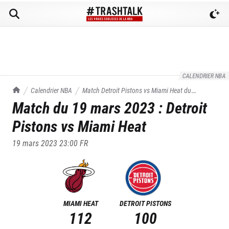
CALENDRIER NBA
TrashTalk Actu NBA
Calendrier NBA
Match
Detroit Pistons
vs
Miami Heat
du
Match du
19 mars 2023
:
Detroit
19/03/2023
Pistons
vs
Miami Heat
19 mars 2023 23:00
FR
MIAMI HEAT
DETROIT PISTONS
112
100