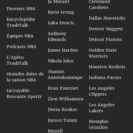
Ja Morant
Cleveland
Cavaliers
Dossiers NBA
Kyrie Irving
Dallas Mavericks
Encyclopédie
Luka Doncic
TrashTalk
Denver Nuggets
Anthony
Équipes NBA
Edwards
Detroit Pistons
Podcasts NBA
James Harden
Golden State
Warriors
L'Apéro
Nikola Jokic
TrashTalk
Houston Rockets
Giannis
Grandes dates de
Antetokounmpo
Indiana Pacers
la saison NBA
Evan Fournier
Los Angeles
Incroyable
Clippers
Brocante Sports
Zion Williamson
Los Angeles
Devin Booker
Lakers
Jayson Tatum
Memphis
Grizzlies
Russell