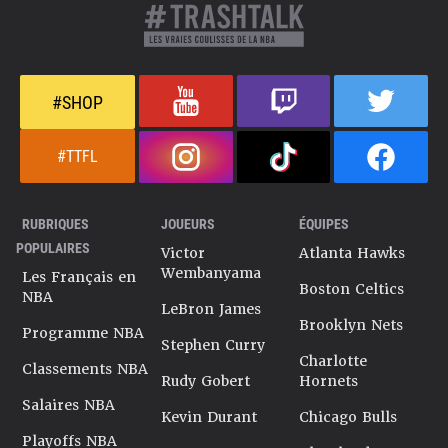
#SHOP
#TTFL
RUBRIQUES
JOUEURS
ÉQUIPES
POPULAIRES
Victor
Atlanta Hawks
Wembanyama
Les Français en
Boston Celtics
NBA
LeBron James
Brooklyn Nets
Programme NBA
Stephen Curry
Charlotte
Classements NBA
Rudy Gobert
Hornets
Salaires NBA
Kevin Durant
Chicago Bulls
Playoffs NBA