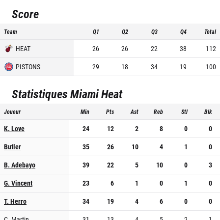
Score
Team
Q1
Q2
Q3
Q4
Total
HEAT
26
26
22
38
112
PISTONS
29
18
34
19
100
Statistiques
Miami Heat
Joueur
Min
Pts
Ast
Reb
Stl
Blk
K. Love
24
12
2
8
0
0
Butler
35
26
10
4
1
0
B. Adebayo
39
22
5
10
0
3
G. Vincent
23
6
1
0
1
0
T. Herro
34
19
4
6
0
0
C. Martin
31
13
4
5
2
1