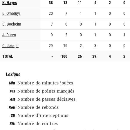
K. Hayes
38
13
11
4
2
0
E. Omoruyi
20
7
1
1
0
0
B. Boeheim
7
0
0
1
0
0
J. Duren
9
2
0
1
0
1
C. Joseph
29
16
2
3
0
0
TOTAL
-
100
26
39
4
2
Lexique
Min
Nombre de minutes jouées
Pts
Nombre de points marqués
Ast
Nombre de passes décisives
Reb
Nombre de rebonds
Stl
Nombre d’interceptions
Blk
Nombre de contres