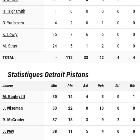
H. Highsmith
1
0
0
0
0
0
O. Yurtseven
4
2
0
1
0
0
K. Lowry
25
7
6
6
0
0
M. Strus
24
5
1
2
0
0
TOTAL
-
112
33
42
4
4
Statistiques
Detroit Pistons
Joueur
Min
Pts
Ast
Reb
Stl
Blk
M. Bagley III
30
14
4
3
0
1
J. Wiseman
33
22
0
13
0
0
R. McGruder
37
15
3
9
2
0
J. Ivey
38
11
5
4
0
0