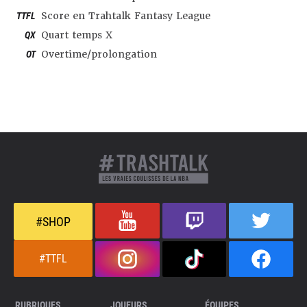
TTFL
Score en Trahtalk Fantasy League
QX
Quart temps X
OT
Overtime/prolongation
#SHOP
#TTFL
RUBRIQUES
JOUEURS
ÉQUIPES