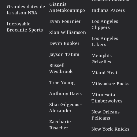
Giannis
Grandes dates de
Antetokounmpo
Indiana Pacers
la saison NBA
Evan Fournier
Los Angeles
Incroyable
Clippers
Brocante Sports
Zion Williamson
Los Angeles
Devin Booker
Lakers
Jayson Tatum
Memphis
Grizzlies
Russell
Westbrook
Miami Heat
Trae Young
Milwaukee Bucks
Anthony Davis
Minnesota
Timberwolves
Shai Gilgeous-
Alexander
New Orleans
Pelicans
Zaccharie
Risacher
New York Knicks