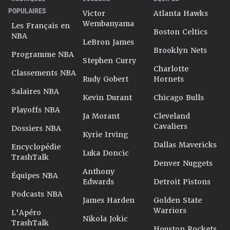
POPULAIRES
Victor
Atlanta Hawks
Wembanyama
Les Français en
Boston Celtics
NBA
LeBron James
Brooklyn Nets
Programme NBA
Stephen Curry
Charlotte
Classements NBA
Rudy Gobert
Hornets
Salaires NBA
Kevin Durant
Chicago Bulls
Playoffs NBA
Ja Morant
Cleveland
Cavaliers
Dossiers NBA
Kyrie Irving
Dallas Mavericks
Encyclopédie
Luka Doncic
TrashTalk
Denver Nuggets
Anthony
Équipes NBA
Edwards
Detroit Pistons
Podcasts NBA
James Harden
Golden State
Warriors
L'Apéro
Nikola Jokic
TrashTalk
Houston Rockets