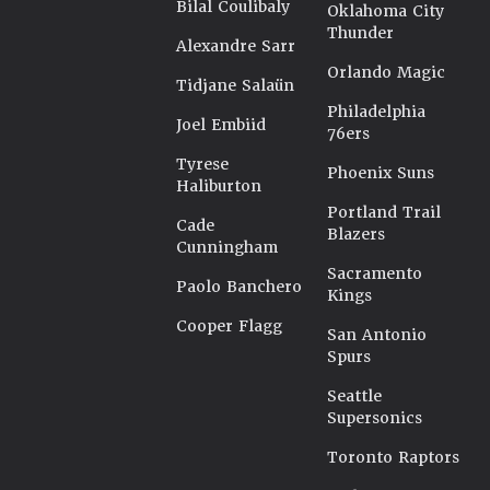
Bilal Coulibaly
Oklahoma City
Thunder
Alexandre Sarr
Orlando Magic
Tidjane Salaün
Philadelphia
Joel Embiid
76ers
Tyrese
Phoenix Suns
Haliburton
Portland Trail
Cade
Blazers
Cunningham
Sacramento
Paolo Banchero
Kings
Cooper Flagg
San Antonio
Spurs
Seattle
Supersonics
Toronto Raptors