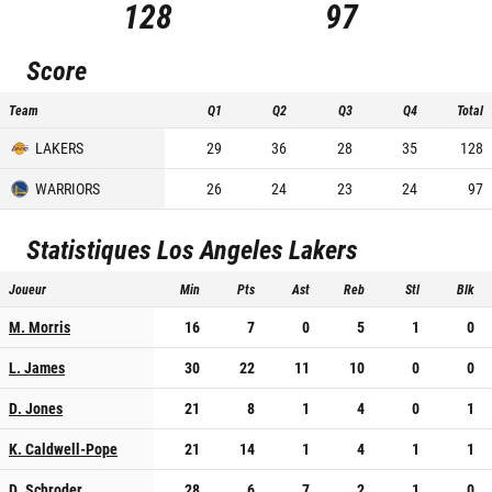
128
97
Score
Team
Q1
Q2
Q3
Q4
Total
LAKERS
29
36
28
35
128
WARRIORS
26
24
23
24
97
Statistiques
Los Angeles Lakers
Joueur
Min
Pts
Ast
Reb
Stl
Blk
M. Morris
16
7
0
5
1
0
L. James
30
22
11
10
0
0
D. Jones
21
8
1
4
0
1
K. Caldwell-Pope
21
14
1
4
1
1
D. Schroder
28
6
7
2
1
0