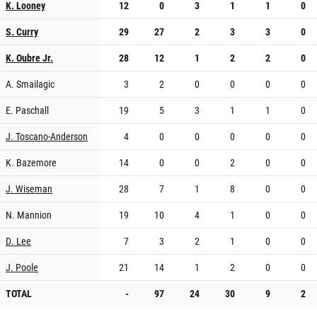
K. Looney
12
0
3
1
1
0
S. Curry
29
27
2
3
3
0
K. Oubre Jr.
28
12
1
2
2
0
A. Smailagic
3
2
0
0
0
0
E. Paschall
19
5
3
1
1
0
J. Toscano-Anderson
4
0
0
0
0
0
K. Bazemore
14
0
0
2
0
0
J. Wiseman
28
7
1
8
0
0
N. Mannion
19
10
4
1
0
0
D. Lee
7
3
2
1
0
0
J. Poole
21
14
1
2
0
0
TOTAL
-
97
24
30
9
2