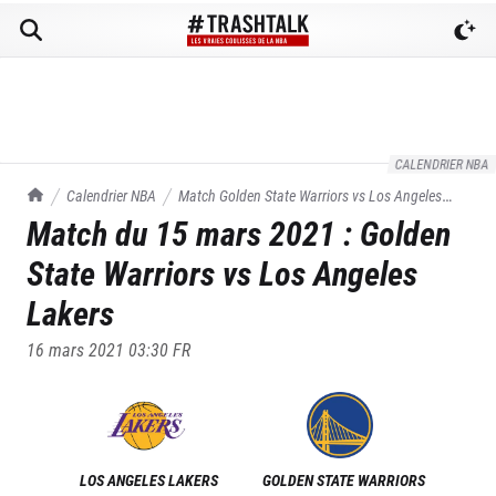
CALENDRIER NBA
TrashTalk Actu NBA
Calendrier NBA
Match
Golden State Warriors
vs
Los Angeles
Match du
15 mars 2021
:
Golden
Lakers
du
15/03/2021
State Warriors
vs
Los Angeles
Lakers
16 mars 2021 03:30
FR
LOS ANGELES LAKERS
GOLDEN STATE WARRIORS