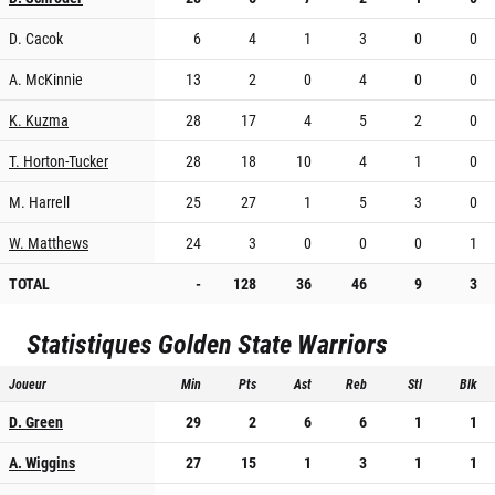
D. Cacok
6
4
1
3
0
0
A. McKinnie
13
2
0
4
0
0
K. Kuzma
28
17
4
5
2
0
T. Horton-Tucker
28
18
10
4
1
0
M. Harrell
25
27
1
5
3
0
W. Matthews
24
3
0
0
0
1
TOTAL
-
128
36
46
9
3
Statistiques
Golden State Warriors
Joueur
Min
Pts
Ast
Reb
Stl
Blk
D. Green
29
2
6
6
1
1
A. Wiggins
27
15
1
3
1
1