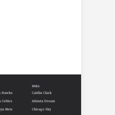
WNBA
a Hawks
Caitlin Clark
 Celtics
Atlanta Dream
yn Nets
Chicago Sky