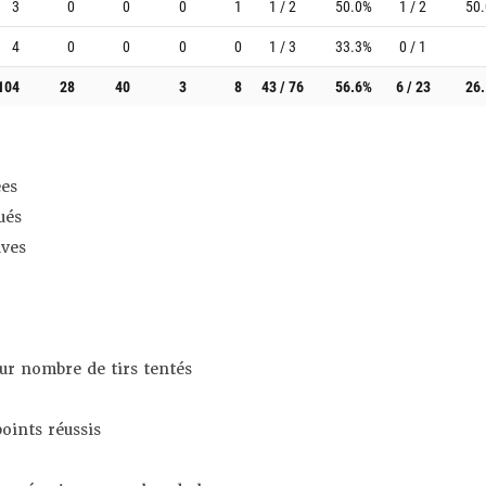
3
0
0
0
1
1 / 2
50.0%
1 / 2
50
4
0
0
0
0
1 / 3
33.3%
0 / 1
104
28
40
3
8
43 / 76
56.6%
6 / 23
26
es
ués
ives
sur nombre de tirs tentés
oints réussis