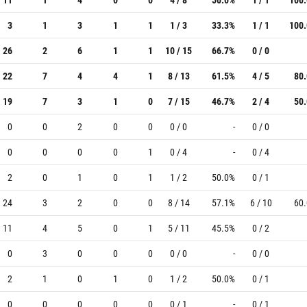
3
1
3
1
1
1 / 3
33.3%
1 / 1
100
26
2
6
1
1
10 / 15
66.7%
0 / 0
22
7
4
4
1
8 / 13
61.5%
4 / 5
80
19
7
3
1
0
7 / 15
46.7%
2 / 4
50
0
0
2
0
0
0 / 0
-
0 / 0
0
0
0
0
1
0 / 4
-
0 / 4
2
0
1
0
1
1 / 2
50.0%
0 / 1
24
3
2
0
0
8 / 14
57.1%
6 / 10
60
11
4
5
0
1
5 / 11
45.5%
0 / 2
0
3
0
0
0
0 / 0
-
0 / 0
2
1
0
1
0
1 / 2
50.0%
0 / 1
0
0
0
0
0
0 / 1
-
0 / 1