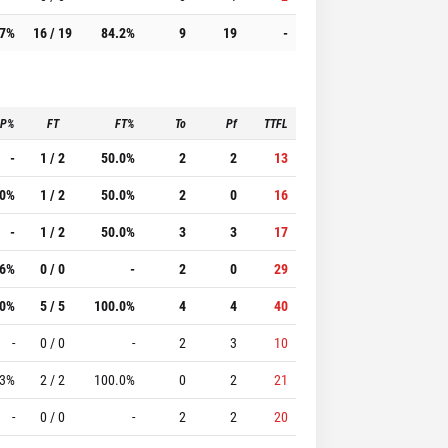
.7%
16 / 19
84.2%
9
19
-
3P%
FT
FT%
To
Pf
TTFL
-
1 / 2
50.0%
2
2
13
.0%
1 / 2
50.0%
2
0
16
-
1 / 2
50.0%
3
3
17
.6%
0 / 0
-
2
0
29
.0%
5 / 5
100.0%
4
4
40
-
0 / 0
-
2
3
10
.3%
2 / 2
100.0%
0
2
21
-
0 / 0
-
2
2
20