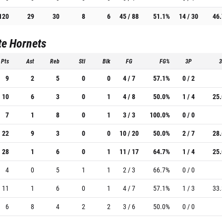
120
29
30
8
6
45 / 88
51.1%
14 / 30
46
te Hornets
Pts
Ast
Reb
Stl
Blk
FG
FG%
3P
9
2
5
0
0
4 / 7
57.1%
0 / 2
10
6
3
0
1
4 / 8
50.0%
1 / 4
25
7
1
8
0
1
3 / 3
100.0%
0 / 0
22
9
3
0
0
10 / 20
50.0%
2 / 7
28
28
1
6
0
1
11 / 17
64.7%
1 / 4
25
4
0
5
1
1
2 / 3
66.7%
0 / 0
11
1
6
0
1
4 / 7
57.1%
1 / 3
33
6
8
4
2
2
3 / 6
50.0%
0 / 0