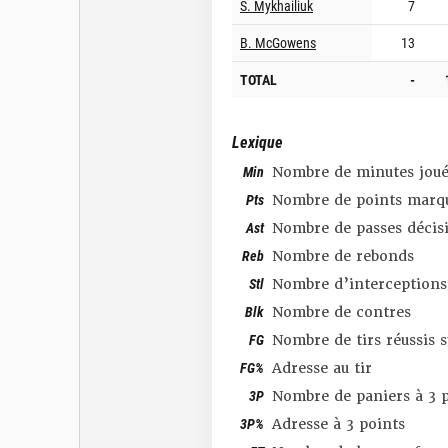
S. Mykhailiuk
7
B. McGowens
13
TOTAL
-
Lexique
Min
Nombre de minutes joué
Pts
Nombre de points marq
Ast
Nombre de passes décis
Reb
Nombre de rebonds
Stl
Nombre d’interceptions
Blk
Nombre de contres
FG
Nombre de tirs réussis 
FG%
Adresse au tir
3P
Nombre de paniers à 3 p
3P%
Adresse à 3 points