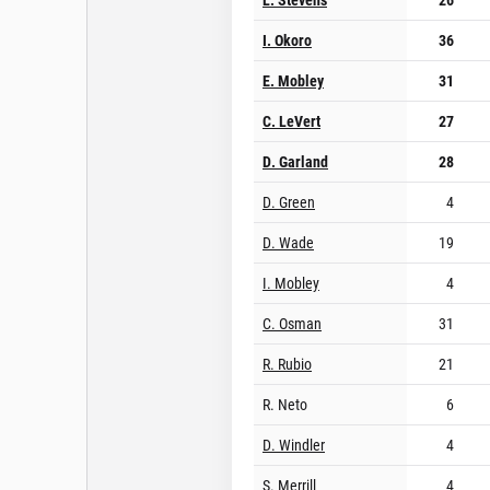
I. Okoro
36
E. Mobley
31
C. LeVert
27
D. Garland
28
D. Green
4
D. Wade
19
I. Mobley
4
C. Osman
31
R. Rubio
21
R. Neto
6
D. Windler
4
S. Merrill
4