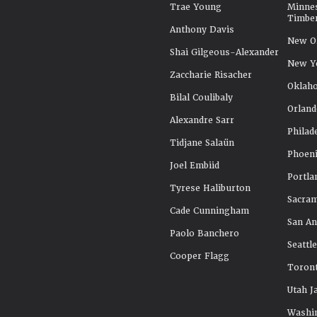
Trae Young
Minne
Timbe
Anthony Davis
New Or
Shai Gilgeous-Alexander
New Y
Zaccharie Risacher
Oklah
Bilal Coulibaly
Orland
Alexandre Sarr
Philad
Tidjane Salaün
Phoeni
Joel Embiid
Portla
Tyrese Haliburton
Sacra
Cade Cunningham
San An
Paolo Banchero
Seattl
Cooper Flagg
Toront
Utah J
Washi