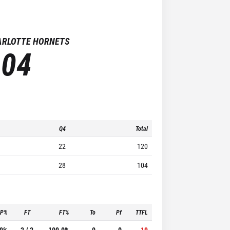
ARLOTTE HORNETS
104
Q4
Total
22
120
28
104
3P%
FT
FT%
To
Pf
TTFL
.0%
2 / 2
100.0%
0
0
19