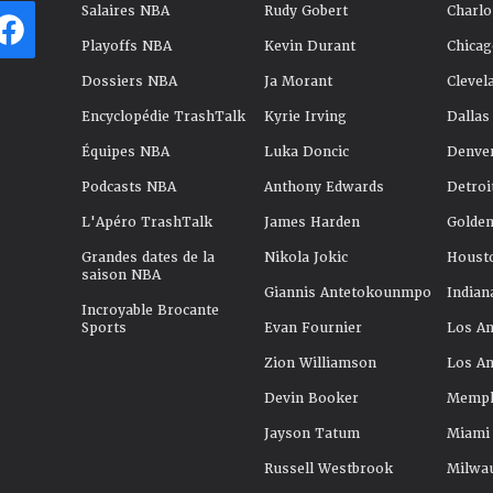
Salaires NBA
Rudy Gobert
Charlo
Playoffs NBA
Kevin Durant
Chicag
Dossiers NBA
Ja Morant
Clevel
Encyclopédie TrashTalk
Kyrie Irving
Dallas
Équipes NBA
Luka Doncic
Denve
Podcasts NBA
Anthony Edwards
Detroi
L'Apéro TrashTalk
James Harden
Golden
Grandes dates de la
Nikola Jokic
Houst
saison NBA
Giannis Antetokounmpo
Indian
Incroyable Brocante
Sports
Evan Fournier
Los An
Zion Williamson
Los An
Devin Booker
Memphi
Jayson Tatum
Miami
Russell Westbrook
Milwa