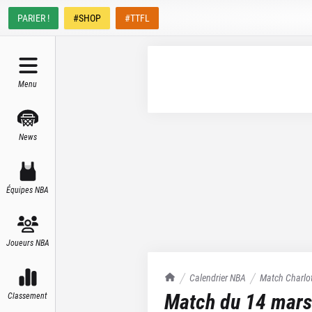
PARIER !
#SHOP
#TTFL
Menu
News
Équipes NBA
Joueurs NBA
TrashTalk Actu NBA
Calendrier NBA
Match
Charlo
Match du
14 mars
Classement