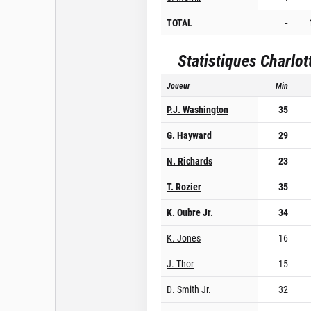
TOTAL
-
Statistiques
Charlot
Joueur
Min
P.J. Washington
35
G. Hayward
29
N. Richards
23
T. Rozier
35
K. Oubre Jr.
34
K. Jones
16
J. Thor
15
D. Smith Jr.
32