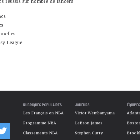
s réussis sur nombre de lancers
ncs
es
nnelles
asy League
RUBRIQUES POPULAIRES
JOUEURS
ÉQUIPES
Les Français en NBA
Victor Wembanyama
Atlant
Programme NBA
LeBron James
Boston
Classements NBA
Stephen Curry
Brookl