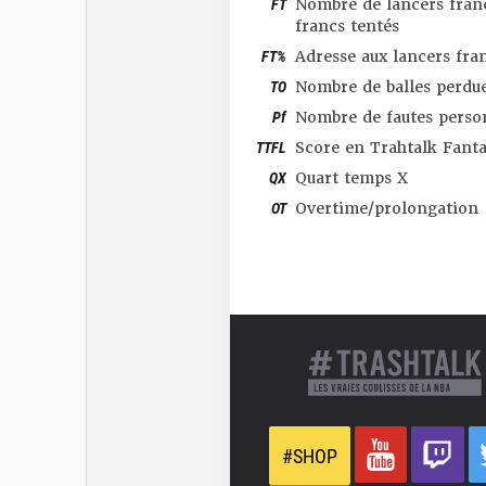
FT
Nombre de lancers franc
francs tentés
FT%
Adresse aux lancers fra
TO
Nombre de balles perdu
Pf
Nombre de fautes perso
TTFL
Score en Trahtalk Fant
QX
Quart temps X
OT
Overtime/prolongation
#SHOP