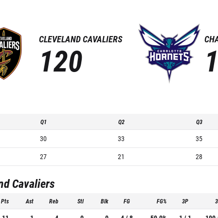
CLEVELAND CAVALIERS
CH
120
Q1
Q2
Q3
30
33
35
27
21
28
nd Cavaliers
Pts
Ast
Reb
Stl
Blk
FG
FG%
3P
11
1
4
0
0
4 / 8
50.0%
1 / 1
100