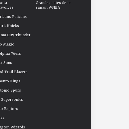
sota
Grandes dates de la
rwolves
saison WNBA
leans Pelicans
ork Knicks
oma City Thunder
o Magic
elphia 76ers
x Suns
nd Trail Blazers
mento Kings
tonio Spurs
e Supersonics
o Raptors
azz
ngton Wizards