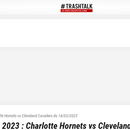
tte Hornets
vs
Cleveland Cavaliers
du
14/03/2023
 2023
:
Charlotte Hornets
vs
Cleveland