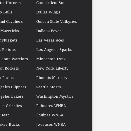
tte Hornets
Connecticut Sun
o Bulls
Dallas Wings
and Cavaliers
Golden State Valkyries
 Mavericks
Indiana Fever
r Nuggets
Las Vegas Aces
t Pistons
Los Angeles Sparks
 State Warriors
Minnesota Lynx
on Rockets
New York Liberty
a Pacers
Phoenix Mercury
geles Clippers
Seattle Storm
geles Lakers
Washington Mystics
s Grizzlies
Palmarès WNBA
 Heat
Équipes WNBA
ukee Bucks
Joueuses WNBA