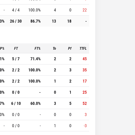
-
4 / 4
100.0%
4
0
22
.3%
26 / 30
86.7%
13
18
-
3P%
FT
FT%
To
Pf
TTFL
.1%
5 / 7
71.4%
2
2
45
.0%
2 / 2
100.0%
2
3
35
.0%
2 / 2
100.0%
1
2
17
.0%
0 / 0
-
0
1
25
.7%
6 / 10
60.0%
3
5
52
.0%
0 / 0
-
0
0
3
-
0 / 0
-
1
0
-3