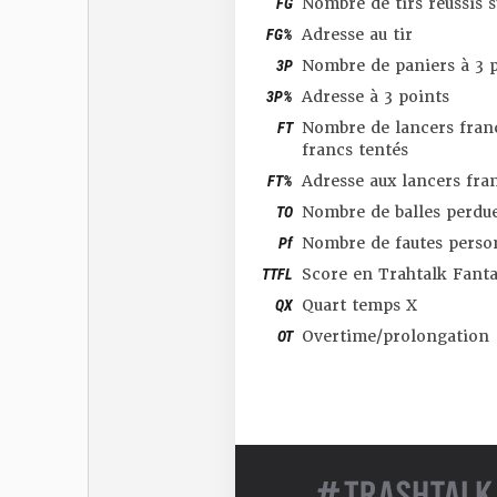
FG
Nombre de tirs réussis 
FG%
Adresse au tir
3P
Nombre de paniers à 3 p
3P%
Adresse à 3 points
FT
Nombre de lancers franc
francs tentés
FT%
Adresse aux lancers fra
TO
Nombre de balles perdu
Pf
Nombre de fautes perso
TTFL
Score en Trahtalk Fant
QX
Quart temps X
OT
Overtime/prolongation