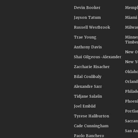
Devin Booker
Memphi
Jayson Tatum
Miami
Russell Westbrook
Milwa
Trae Young
Minne
Timbe
Anthony Davis
New Or
Shai Gilgeous-Alexander
New Y
Zaccharie Risacher
Oklah
Bilal Coulibaly
Orland
Alexandre Sarr
Philad
Tidjane Salaün
Phoeni
Joel Embiid
Portla
Tyrese Haliburton
Sacra
Cade Cunningham
San An
Paolo Banchero