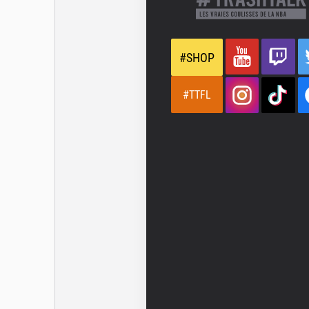
#SHOP
#TTFL