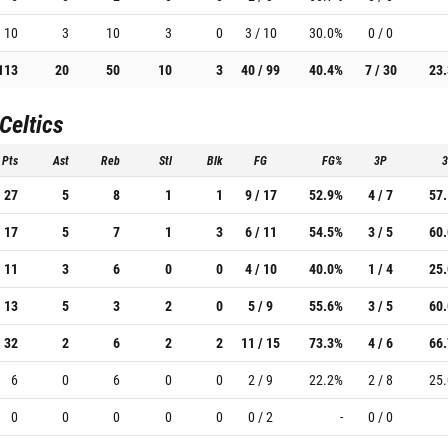
10
3
10
3
0
3 / 10
30.0%
0 / 0
113
20
50
10
3
40 / 99
40.4%
7 / 30
23
Celtics
Pts
Ast
Reb
Stl
Blk
FG
FG%
3P
27
5
8
1
1
9 / 17
52.9%
4 / 7
57
17
5
7
1
3
6 / 11
54.5%
3 / 5
60
11
3
6
0
0
4 / 10
40.0%
1 / 4
25
13
5
3
2
0
5 / 9
55.6%
3 / 5
60
32
2
6
2
2
11 / 15
73.3%
4 / 6
66
6
0
6
0
0
2 / 9
22.2%
2 / 8
25
0
0
0
0
0
0 / 2
-
0 / 0