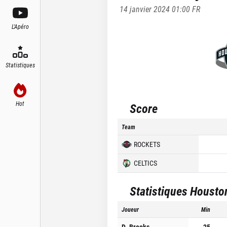
14 janvier 2024 01:00
FR
L'Apéro
Statistiques
Hot
Score
Team
ROCKETS
CELTICS
Statistiques
Housto
Joueur
Min
D. Brooks
25