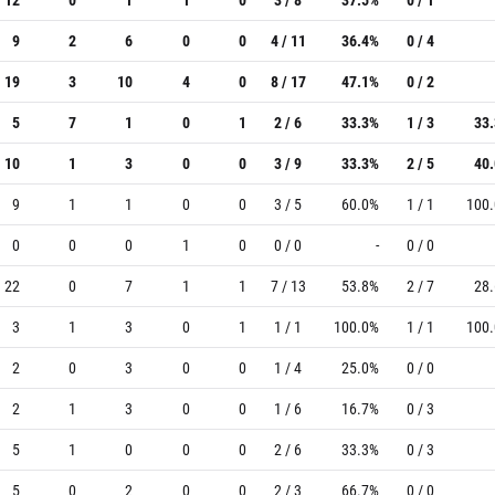
9
2
6
0
0
4 / 11
36.4%
0 / 4
19
3
10
4
0
8 / 17
47.1%
0 / 2
5
7
1
0
1
2 / 6
33.3%
1 / 3
33
10
1
3
0
0
3 / 9
33.3%
2 / 5
40
9
1
1
0
0
3 / 5
60.0%
1 / 1
100
0
0
0
1
0
0 / 0
-
0 / 0
22
0
7
1
1
7 / 13
53.8%
2 / 7
28
3
1
3
0
1
1 / 1
100.0%
1 / 1
100
2
0
3
0
0
1 / 4
25.0%
0 / 0
2
1
3
0
0
1 / 6
16.7%
0 / 3
5
1
0
0
0
2 / 6
33.3%
0 / 3
5
0
2
0
0
2 / 3
66.7%
0 / 0