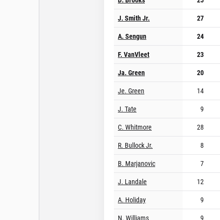
J. Smith Jr.
27
A. Sengun
24
F. VanVleet
23
Ja. Green
20
Je. Green
14
J. Tate
9
C. Whitmore
28
R. Bullock Jr.
8
B. Marjanovic
7
J. Landale
12
A. Holiday
9
N. Williams
9