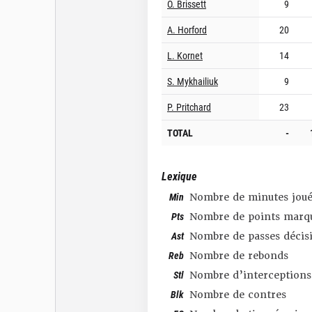
O. Brissett
9
A. Horford
20
L. Kornet
14
S. Mykhailiuk
9
P. Pritchard
23
TOTAL
-
Lexique
Min
Nombre de minutes joué
Pts
Nombre de points marq
Ast
Nombre de passes décis
Reb
Nombre de rebonds
Stl
Nombre d’interceptions
Blk
Nombre de contres