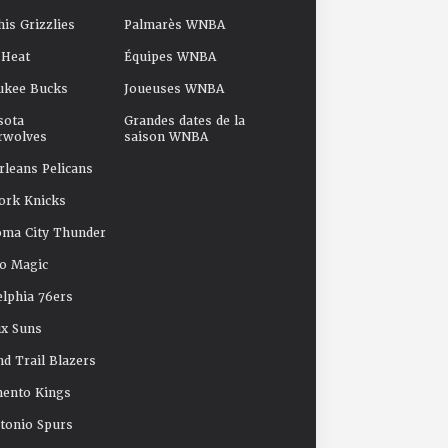
s Grizzlies
Palmarès WNBA
 Heat
Équipes WNBA
ukee Bucks
Joueuses WNBA
sota
Grandes dates de la
rwolves
saison WNBA
leans Pelicans
ork Knicks
oma City Thunder
o Magic
elphia 76ers
x Suns
nd Trail Blazers
mento Kings
tonio Spurs