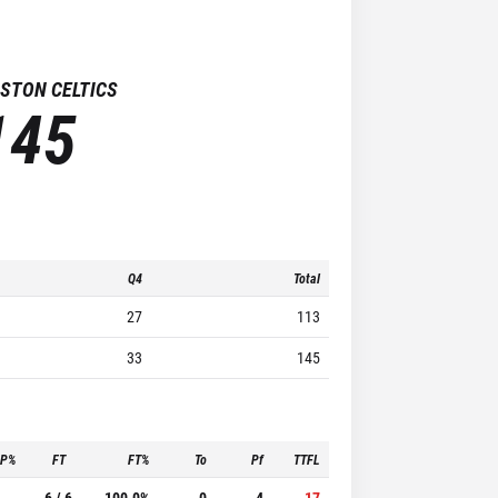
STON CELTICS
145
Q4
Total
27
113
33
145
3P%
FT
FT%
To
Pf
TTFL
-
6 / 6
100.0%
0
4
17