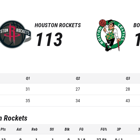
HOUSTON ROCKETS
BO
113
Q1
Q2
Q3
31
27
28
35
34
43
n Rockets
Pts
Ast
Reb
Stl
Blk
FG
FG%
3P
12
0
1
1
0
3 / 8
37.5%
0 / 1