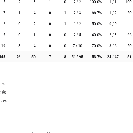
5
2
3
1
0
2 / 2
100.0%
1 / 1
100
7
1
4
0
1
2 / 3
66.7%
1 / 2
50
2
0
2
0
1
1 / 2
50.0%
0 / 0
6
0
1
0
0
2 / 5
40.0%
2 / 3
66
19
3
4
0
0
7 / 10
70.0%
3 / 6
50
145
26
50
7
8
51 / 95
53.7%
24 / 47
51
es
ués
ives