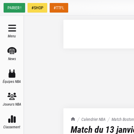
PARIER !
#SHOP
#TTFL
Menu
News
Équipes NBA
Joueurs NBA
TrashTalk Actu NBA
Calendrier NBA
Match
Boston
Match du
13 janv
Classement