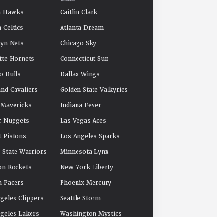
a Hawks
Caitlin Clark
 Celtics
Atlanta Dream
yn Nets
Chicago Sky
tte Hornets
Connecticut Sun
o Bulls
Dallas Wings
and Cavaliers
Golden State Valkyries
 Mavericks
Indiana Fever
r Nuggets
Las Vegas Aces
t Pistons
Los Angeles Sparks
 State Warriors
Minnesota Lynx
on Rockets
New York Liberty
a Pacers
Phoenix Mercury
geles Clippers
Seattle Storm
geles Lakers
Washington Mystics