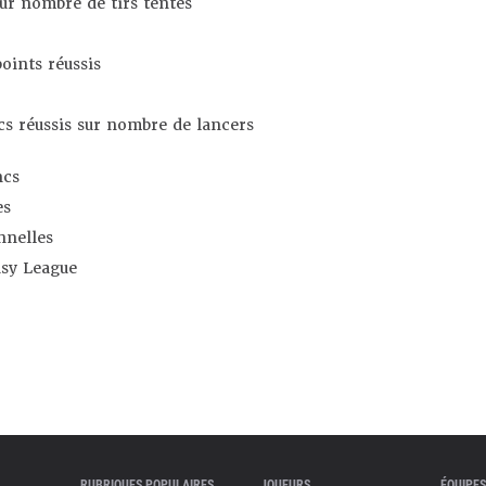
sur nombre de tirs tentés
oints réussis
s réussis sur nombre de lancers
ncs
es
nnelles
asy League
RUBRIQUES POPULAIRES
JOUEURS
ÉQUIPES