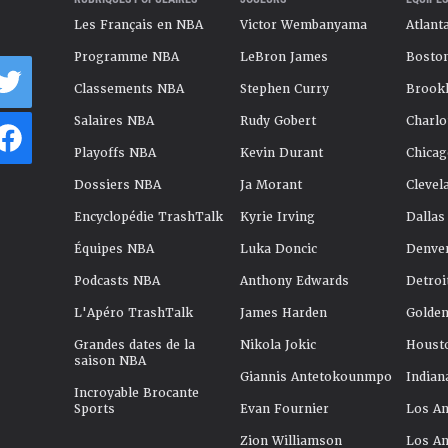
Les Français en NBA
Victor Wembanyama
Atlant
Programme NBA
LeBron James
Boston
Classements NBA
Stephen Curry
Brookl
Salaires NBA
Rudy Gobert
Charlo
Playoffs NBA
Kevin Durant
Chicag
Dossiers NBA
Ja Morant
Clevel
Encyclopédie TrashTalk
Kyrie Irving
Dallas
Équipes NBA
Luka Doncic
Denve
Podcasts NBA
Anthony Edwards
Detroi
L'Apéro TrashTalk
James Harden
Golden
Grandes dates de la
Nikola Jokic
Houst
saison NBA
Giannis Antetokounmpo
Indian
Incroyable Brocante
Sports
Evan Fournier
Los An
Zion Williamson
Los An