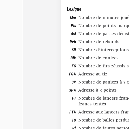
Lexique
Min
Nombre de minutes joué
Pts
Nombre de points marq
Ast
Nombre de passes décis
Reb
Nombre de rebonds
Stl
Nombre d’interceptions
Blk
Nombre de contres
FG
Nombre de tirs réussis 
FG%
Adresse au tir
3P
Nombre de paniers à 3 p
3P%
Adresse à 3 points
FT
Nombre de lancers franc
francs tentés
FT%
Adresse aux lancers fra
TO
Nombre de balles perdu
Pf
Nombre de fautes perso