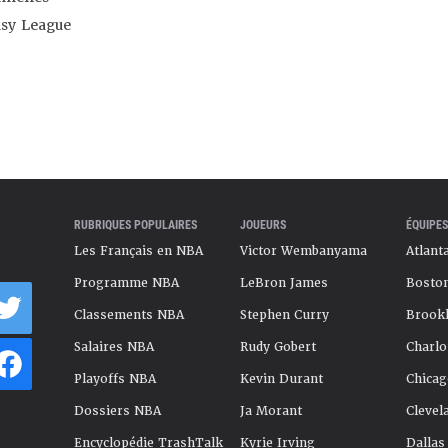
asy League
RUBRIQUES POPULAIRES
JOUEURS
ÉQUIPES
Les Français en NBA
Victor Wembanyama
Atlant
Programme NBA
LeBron James
Boston
Classements NBA
Stephen Curry
Brookl
Salaires NBA
Rudy Gobert
Charlo
Playoffs NBA
Kevin Durant
Chicag
Dossiers NBA
Ja Morant
Clevel
Encyclopédie TrashTalk
Kyrie Irving
Dallas