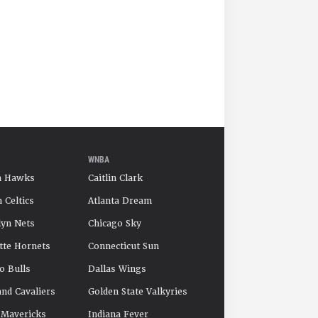
WNBA
a Hawks
Caitlin Clark
 Celtics
Atlanta Dream
yn Nets
Chicago Sky
tte Hornets
Connecticut Sun
o Bulls
Dallas Wings
and Cavaliers
Golden State Valkyries
 Mavericks
Indiana Fever