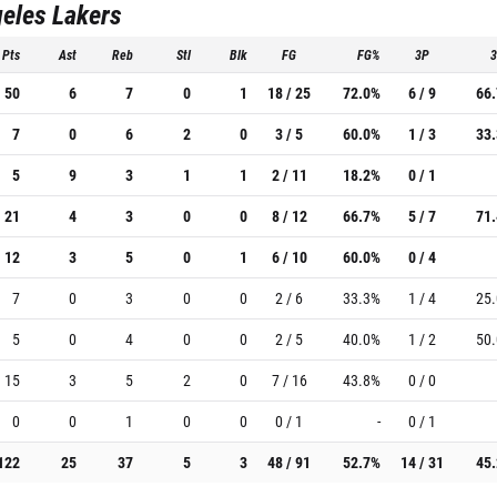
eles Lakers
Pts
Ast
Reb
Stl
Blk
FG
FG%
3P
50
6
7
0
1
18 / 25
72.0%
6 / 9
66
7
0
6
2
0
3 / 5
60.0%
1 / 3
33
5
9
3
1
1
2 / 11
18.2%
0 / 1
21
4
3
0
0
8 / 12
66.7%
5 / 7
71
12
3
5
0
1
6 / 10
60.0%
0 / 4
7
0
3
0
0
2 / 6
33.3%
1 / 4
25
5
0
4
0
0
2 / 5
40.0%
1 / 2
50
15
3
5
2
0
7 / 16
43.8%
0 / 0
0
0
1
0
0
0 / 1
-
0 / 1
122
25
37
5
3
48 / 91
52.7%
14 / 31
45