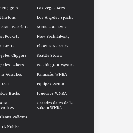
r Nuggets
Las Vegas Aces
t Pistons
Los Angeles Sparks
 State Warriors
Minnesota Lynx
on Rockets
New York Liberty
a Pacers
Phoenix Mercury
geles Clippers
Seattle Storm
geles Lakers
Washington Mystics
s Grizzlies
Palmarès WNBA
 Heat
Équipes WNBA
ukee Bucks
Joueuses WNBA
sota
Grandes dates de la
rwolves
saison WNBA
leans Pelicans
ork Knicks