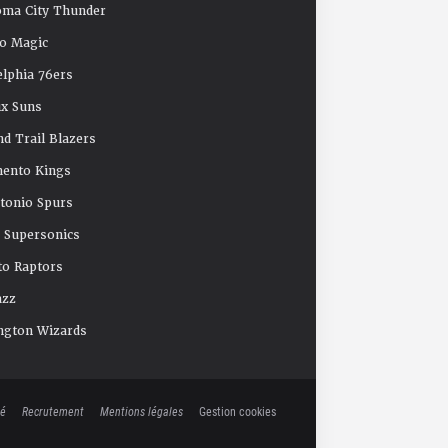
oma City Thunder
o Magic
elphia 76ers
x Suns
nd Trail Blazers
mento Kings
tonio Spurs
e Supersonics
o Raptors
azz
ngton Wizards
té
Recrutement
Mentions légales
Gestion cookies