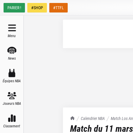
PARIER !
#SHOP
#TTFL
Menu
News
Équipes NBA
Joueurs NBA
TrashTalk Actu NBA
Calendrier NBA
Match
Los An
Match du
11 mars
Classement