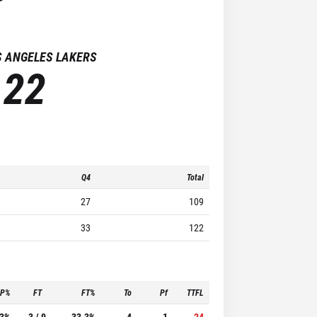
S ANGELES LAKERS
122
Q4
Total
27
109
33
122
3P%
FT
FT%
To
Pf
TTFL
.3%
3 / 9
33.3%
4
1
24