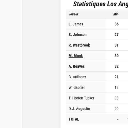
Statistiques
Los Ang
Joueur
Min
L. James
36
S. Johnson
27
R. Westbrook
31
M. Monk
30
A. Reaves
32
C. Anthony
21
W. Gabriel
13
T. Horton-Tucker
30
D.J. Augustin
20
TOTAL
-