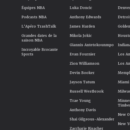
Équipes NBA
Luka Doncic
Denve
Podcasts NBA
Anthony Edwards
Detroi
L'Apéro TrashTalk
James Harden
Golden
Grandes dates de la
Nikola Jokic
Houst
saison NBA
Giannis Antetokounmpo
Indian
Incroyable Brocante
Sports
Evan Fournier
Los An
Zion Williamson
Los An
Devin Booker
Memphi
Jayson Tatum
Miami
Russell Westbrook
Milwa
Trae Young
Minne
Timbe
Anthony Davis
New Or
Shai Gilgeous-Alexander
New Y
Zaccharie Risacher