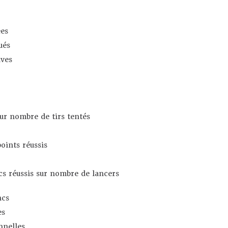
es
ués
ives
sur nombre de tirs tentés
oints réussis
s réussis sur nombre de lancers
ncs
es
nnelles