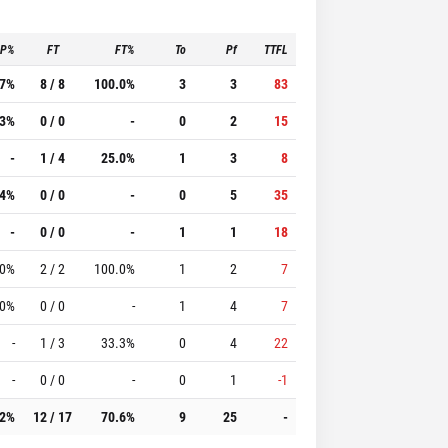
3P%
FT
FT%
To
Pf
TTFL
.7%
8 / 8
100.0%
3
3
83
.3%
0 / 0
-
0
2
15
-
1 / 4
25.0%
1
3
8
.4%
0 / 0
-
0
5
35
-
0 / 0
-
1
1
18
.0%
2 / 2
100.0%
1
2
7
.0%
0 / 0
-
1
4
7
-
1 / 3
33.3%
0
4
22
-
0 / 0
-
0
1
-1
.2%
12 / 17
70.6%
9
25
-