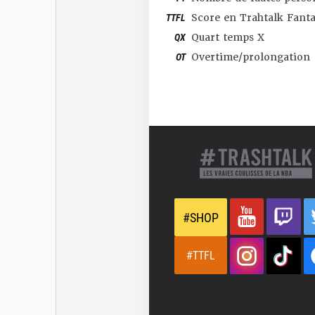
TTFL
Score en Trahtalk Fant
QX
Quart temps X
OT
Overtime/prolongation
#SHOP
#TTFL