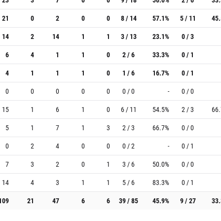
21
0
2
0
0
8 / 14
57.1%
5 / 11
45
14
2
14
1
1
3 / 13
23.1%
0 / 3
6
4
1
1
0
2 / 6
33.3%
0 / 1
4
1
1
1
0
1 / 6
16.7%
0 / 1
0
0
0
0
0
0 / 0
-
0 / 0
15
1
6
1
0
6 / 11
54.5%
2 / 3
66
5
1
7
1
3
2 / 3
66.7%
0 / 0
0
2
4
0
0
0 / 2
-
0 / 1
7
3
2
0
1
3 / 6
50.0%
0 / 0
14
4
3
1
1
5 / 6
83.3%
0 / 1
109
21
47
6
6
39 / 85
45.9%
9 / 27
33