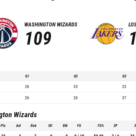
WASHINGTON WIZARDS
LO
109
Q1
Q2
Q3
26
33
23
26
26
37
gton Wizards
Pts
Ast
Reb
Stl
Blk
FG
FG%
3P
23
3
7
0
0
9 / 18
50.0%
2 / 6
33