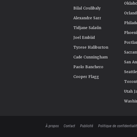
Oklah
Bilal Coulibaly
Orland
Alexandre Sarr
Philad
Tidjane Salaün
Phoeni
Joel Embiid
Portla
Tyrese Haliburton
Sacra
Cade Cunningham
San An
Paolo Banchero
Seattl
Cooper Flagg
Toront
Utah J
Washi
À propos
Contact
Publicité
Politique de confidentiali