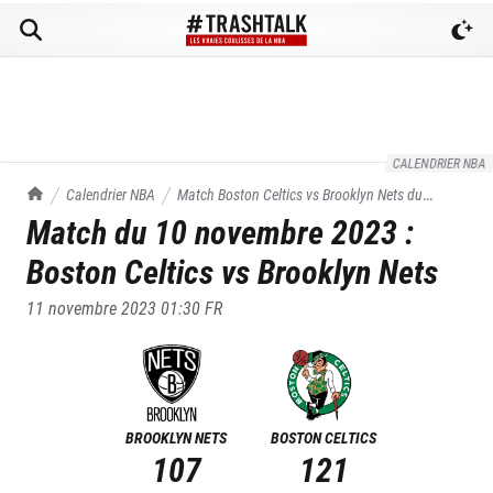
CALENDRIER NBA
TrashTalk Actu NBA
Calendrier NBA
Match
Boston Celtics
vs
Brooklyn Nets
du
Match du
10 novembre 2023
:
10/11/2023
Boston Celtics
vs
Brooklyn Nets
11 novembre 2023 01:30
FR
BROOKLYN NETS
BOSTON CELTICS
107
121