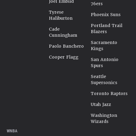
Joel Embiid
76ers
Tyrese
Phoenix Suns
Haliburton
Portland Trail
Cade
Blazers
Cunningham
Sacramento
Paolo Banchero
Kings
Cooper Flagg
San Antonio
Spurs
Seattle
Supersonics
Toronto Raptors
Utah Jazz
Washington
Wizards
WNBA