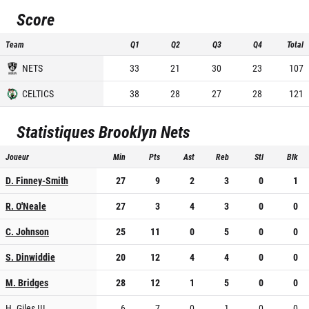
Score
Team
Q1
Q2
Q3
Q4
Total
NETS
33
21
30
23
107
CELTICS
38
28
27
28
121
Statistiques
Brooklyn Nets
Joueur
Min
Pts
Ast
Reb
Stl
Blk
D. Finney-Smith
27
9
2
3
0
1
R. O'Neale
27
3
4
3
0
0
C. Johnson
25
11
0
5
0
0
S. Dinwiddie
20
12
4
4
0
0
M. Bridges
28
12
1
5
0
0
H. Giles III
6
7
0
1
0
0