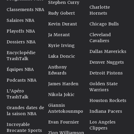
Stephen Curry
Charlotte
Classements NBA
Rudy Gobert
Hornets
Salaires NBA
Kevin Durant
Chicago Bulls
Playoffs NBA
Ja Morant
Cleveland
Cavaliers
Dossiers NBA
Kyrie Irving
Dallas Mavericks
Encyclopédie
Luka Doncic
TrashTalk
Denver Nuggets
Anthony
Équipes NBA
Edwards
Detroit Pistons
Podcasts NBA
James Harden
Golden State
Warriors
L'Apéro
Nikola Jokic
TrashTalk
Houston Rockets
Giannis
Grandes dates de
Antetokounmpo
Indiana Pacers
la saison NBA
Evan Fournier
Los Angeles
Incroyable
Clippers
Brocante Sports
Zion Williamson