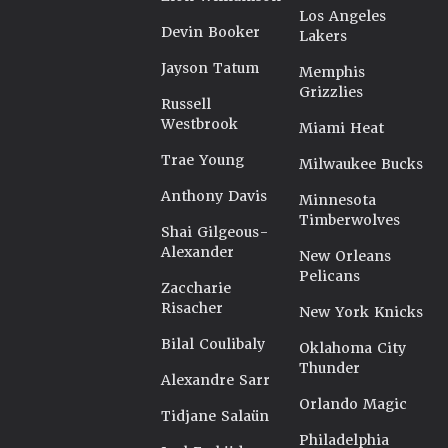
Los Angeles
Devin Booker
Lakers
Jayson Tatum
Memphis
Grizzlies
Russell
Westbrook
Miami Heat
Trae Young
Milwaukee Bucks
Anthony Davis
Minnesota
Timberwolves
Shai Gilgeous-
Alexander
New Orleans
Pelicans
Zaccharie
Risacher
New York Knicks
Bilal Coulibaly
Oklahoma City
Thunder
Alexandre Sarr
Orlando Magic
Tidjane Salaün
Philadelphia