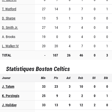
T. Watford
27
14
3
7
0
1
D. Sharpe
13
5
1
3
0
0
D. Smith Jr.
27
14
7
4
0
0
A. Brooks
19
0
0
4
0
0
L. Walker IV
20
20
4
7
0
1
TOTAL
-
107
26
46
0
3
Statistiques
Boston Celtics
Joueur
Min
Pts
Ast
Reb
Stl
Blk
J. Tatum
33
23
3
10
0
0
K. Porzingis
25
9
2
2
0
1
J. Holiday
33
13
9
12
2
0