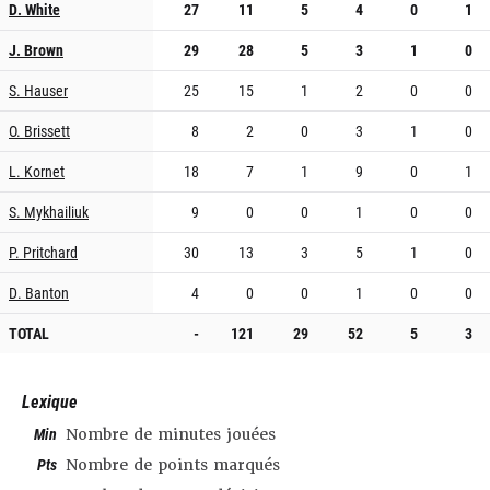
D. White
27
11
5
4
0
1
J. Brown
29
28
5
3
1
0
S. Hauser
25
15
1
2
0
0
O. Brissett
8
2
0
3
1
0
L. Kornet
18
7
1
9
0
1
S. Mykhailiuk
9
0
0
1
0
0
P. Pritchard
30
13
3
5
1
0
D. Banton
4
0
0
1
0
0
TOTAL
-
121
29
52
5
3
Lexique
Min
Nombre de minutes jouées
Pts
Nombre de points marqués