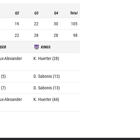
Q2
Q3
Q4
Total
19
22
30
105
22
28
28
98
NDER
KINGS
ous-Alexander
K. Huerter (28)
 (5)
D. Sabonis (13)
 (7)
D. Sabonis (13)
ous-Alexander
K. Huerter (44)