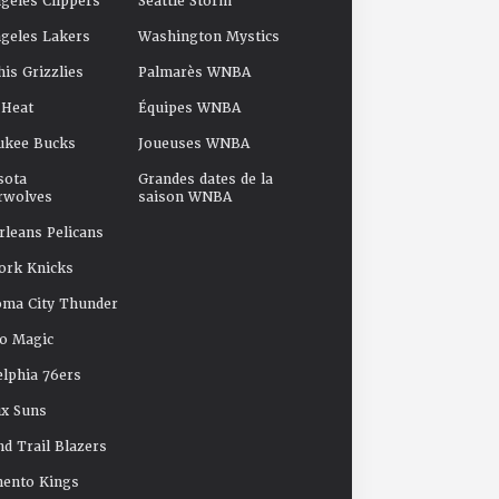
geles Clippers
Seattle Storm
geles Lakers
Washington Mystics
s Grizzlies
Palmarès WNBA
 Heat
Équipes WNBA
ukee Bucks
Joueuses WNBA
sota
Grandes dates de la
rwolves
saison WNBA
leans Pelicans
ork Knicks
oma City Thunder
o Magic
elphia 76ers
x Suns
nd Trail Blazers
mento Kings