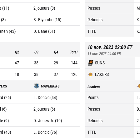
e (11)
2 joueurs (8)
Passes
M
 (8)
B. Biyombo (15)
Rebonds
K
anen (43)
D. Bane (51)
TTFL
K
10 nov. 2023 22:00
ET
Q2
Q3
Q4
Total
11 nov. 2023 04:00
FR
47
38
29
144
SUNS
18
38
37
126
LAKERS
PERS
MAVERICKS
Leaders
rd (26)
L. Doncic (44)
Points
L
 (6)
2 joueurs (6)
Passes
D.
te (9)
D. Jones Jr. (10)
Rebonds
2
rd (40)
L. Doncic (76)
TTFL
L