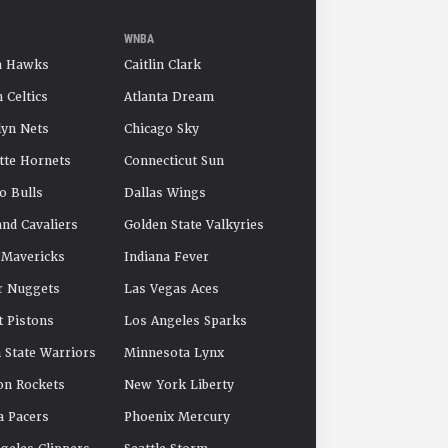
WNBA
a Hawks
Caitlin Clark
 Celtics
Atlanta Dream
yn Nets
Chicago Sky
tte Hornets
Connecticut Sun
o Bulls
Dallas Wings
and Cavaliers
Golden State Valkyries
 Mavericks
Indiana Fever
r Nuggets
Las Vegas Aces
t Pistons
Los Angeles Sparks
 State Warriors
Minnesota Lynx
on Rockets
New York Liberty
a Pacers
Phoenix Mercury