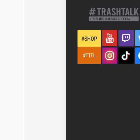
#SHOP
#TTFL