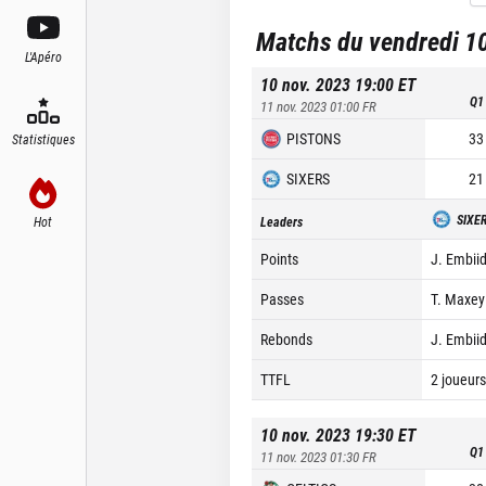
Matchs du vendredi 1
L'Apéro
10 nov. 2023 19:00
ET
Q1
11 nov. 2023 01:00
FR
PISTONS
33
Statistiques
SIXERS
21
SIXE
Hot
Leaders
Points
J. Embiid
Passes
T. Maxey
Rebonds
J. Embiid
TTFL
2 joueurs
10 nov. 2023 19:30
ET
Q1
11 nov. 2023 01:30
FR