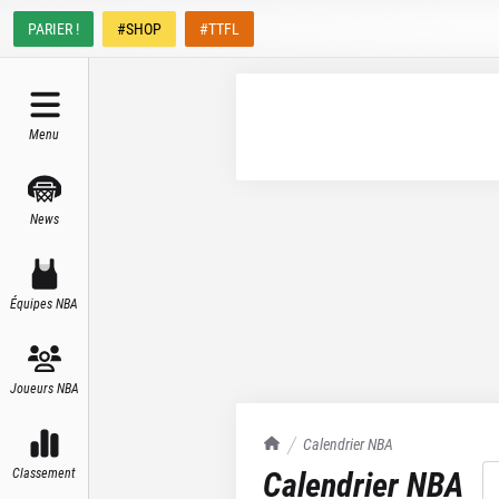
PARIER !
#SHOP
#TTFL
Menu
News
Équipes NBA
Joueurs NBA
TrashTalk Actu NBA
Calendrier NBA
Calendrier NBA
Classement