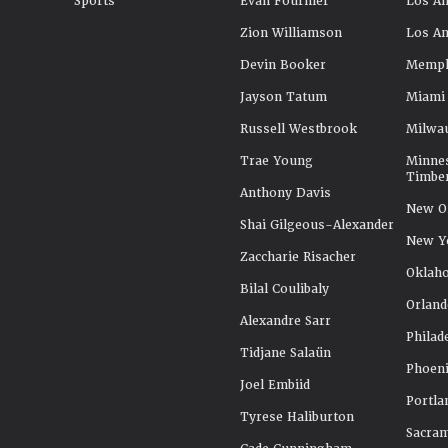
Sports
Evan Fournier
Los An
Zion Williamson
Los An
Devin Booker
Memphi
Jayson Tatum
Miami
Russell Westbrook
Milwa
Trae Young
Minne
Timbe
Anthony Davis
New Or
Shai Gilgeous-Alexander
New Y
Zaccharie Risacher
Oklah
Bilal Coulibaly
Orland
Alexandre Sarr
Philad
Tidjane Salaün
Phoeni
Joel Embiid
Portla
Tyrese Haliburton
Sacra