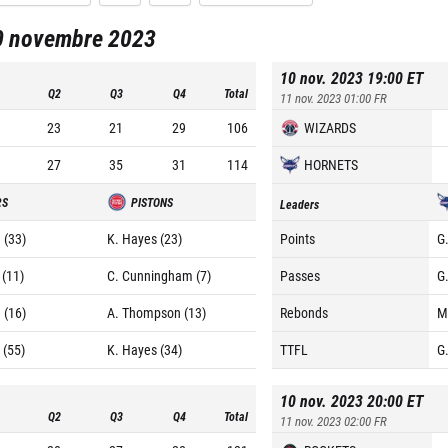
0 novembre 2023
10 nov. 2023 19:00
ET
Q2
Q3
Q4
Total
11 nov. 2023 01:00
FR
23
21
29
106
WIZARDS
27
35
31
114
HORNETS
RS
PISTONS
Leaders
 (33)
K. Hayes (23)
Points
G
 (11)
C. Cunningham (7)
Passes
G
 (16)
A. Thompson (13)
Rebonds
M
 (55)
K. Hayes (34)
TTFL
G
10 nov. 2023 20:00
ET
Q2
Q3
Q4
Total
11 nov. 2023 02:00
FR