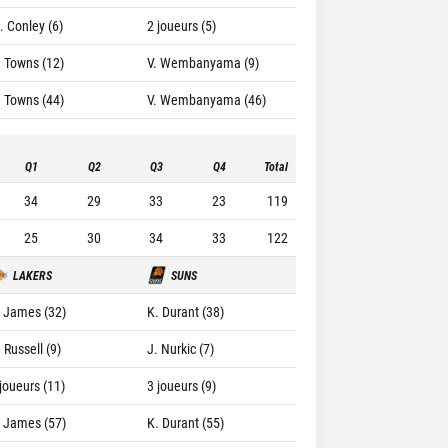
. Conley (6)
2 joueurs (5)
. Towns (12)
V. Wembanyama (9)
. Towns (44)
V. Wembanyama (46)
Q1
Q2
Q3
Q4
Total
34
29
33
23
119
25
30
34
33
122
LAKERS
SUNS
. James (32)
K. Durant (38)
 Russell (9)
J. Nurkic (7)
 joueurs (11)
3 joueurs (9)
. James (57)
K. Durant (55)