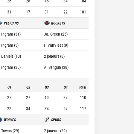
26
28
16
34
104
31
17
31
22
101
PELICANS
ROCKETS
. Ingram (31)
Ja. Green (25)
. Ingram (5)
F. VanVleet (8)
. Daniels (10)
2 joueurs (8)
. Ingram (35)
A. Sengun (38)
Q1
Q2
Q3
Q4
Total
27
27
19
37
110
22
34
34
27
117
WOLVES
SPURS
. Towns (29)
2 joueurs (29)