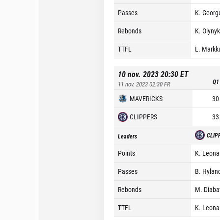
Passes
K. Georg
Rebonds
K. Olynyk
TTFL
L. Markk
10 nov. 2023 20:30
ET
Q1
11 nov. 2023 02:30
FR
MAVERICKS
30
CLIPPERS
33
CLIP
Leaders
Points
K. Leona
Passes
B. Hyland
Rebonds
M. Diaba
TTFL
K. Leona