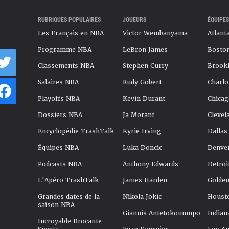
RUBRIQUES POPULAIRES
JOUEURS
ÉQUIPES
Les Français en NBA
Victor Wembanyama
Atlant
Programme NBA
LeBron James
Boston
Classements NBA
Stephen Curry
Brookl
Salaires NBA
Rudy Gobert
Charlo
Playoffs NBA
Kevin Durant
Chicag
Dossiers NBA
Ja Morant
Clevel
Encyclopédie TrashTalk
Kyrie Irving
Dallas
Équipes NBA
Luka Doncic
Denve
Podcasts NBA
Anthony Edwards
Detroi
L'Apéro TrashTalk
James Harden
Golden
Grandes dates de la
Nikola Jokic
Houst
saison NBA
Giannis Antetokounmpo
Indian
Incroyable Brocante