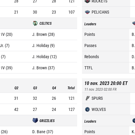
28
27
28
121
ROCKETS
21
30
23
107
PELICANS
CELTICS
Leaders
 IV (20)
J. Brown (28)
Points
B
Jr. (7)
J. Holiday (9)
Passes
B
 (7)
J. Holiday (12)
Rebonds
D
 IV (39)
J. Brown (37)
TTFL
B
10 nov. 2023 20:00
ET
Q2
Q3
Q4
Total
11 nov. 2023 02:00
FR
31
32
26
121
SPURS
42
27
24
127
WOLVES
GRIZZLIES
Leaders
 (26)
D. Bane (37)
Points
K