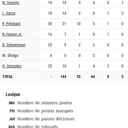
N. Vucevic
19
14
5
4
0
1
L. Garza
16
14
2
6
1
2
P. Pritchard
30
21
10
3
1
0
R. Harper Jr.
12
7
1
0
1
0
B. Scheierman
25
9
2
2
0
0
M. Shulga
6
0
0
2
0
0
H. Gonzalez
25
10
1
4
3
0
TOTAL
-
144
35
44
9
5
Lexique
Min
Nombre de minutes jouées
Pts
Nombre de points marqués
Ast
Nombre de passes décisives
Reb
Nombre de rebonds