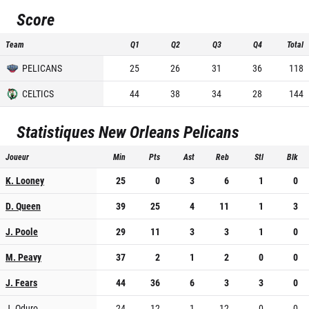
Score
Team
Q1
Q2
Q3
Q4
Total
PELICANS
25
26
31
36
118
CELTICS
44
38
34
28
144
Statistiques
New Orleans Pelicans
Joueur
Min
Pts
Ast
Reb
Stl
Blk
K. Looney
25
0
3
6
1
0
D. Queen
39
25
4
11
1
3
J. Poole
29
11
3
3
1
0
M. Peavy
37
2
1
2
0
0
J. Fears
44
36
6
3
3
0
J. Oduro
24
12
1
12
0
0