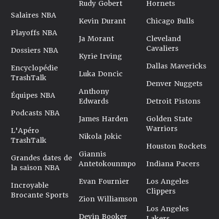
Rudy Gobert
Hornets
Salaires NBA
Kevin Durant
Chicago Bulls
Playoffs NBA
Ja Morant
Cleveland
Cavaliers
Dossiers NBA
Kyrie Irving
Dallas Mavericks
Encyclopédie
Luka Doncic
TrashTalk
Denver Nuggets
Anthony
Équipes NBA
Edwards
Detroit Pistons
Podcasts NBA
James Harden
Golden State
Warriors
L'Apéro
Nikola Jokic
TrashTalk
Houston Rockets
Giannis
Grandes dates de
Antetokounmpo
Indiana Pacers
la saison NBA
Evan Fournier
Los Angeles
Incroyable
Clippers
Brocante Sports
Zion Williamson
Los Angeles
Devin Booker
Lakers