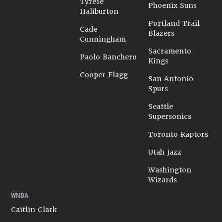
Tyrese
Phoenix Suns
Haliburton
Portland Trail
Cade
Blazers
Cunningham
Sacramento
Paolo Banchero
Kings
Cooper Flagg
San Antonio
Spurs
Seattle
Supersonics
Toronto Raptors
Utah Jazz
Washington
Wizards
WNBA
Caitlin Clark