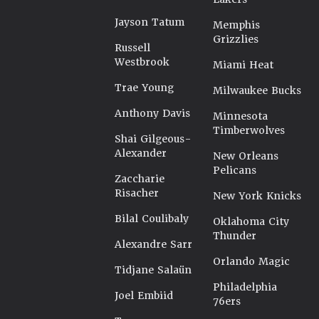
Jayson Tatum
Memphis
Grizzlies
Russell
Westbrook
Miami Heat
Trae Young
Milwaukee Bucks
Anthony Davis
Minnesota
Timberwolves
Shai Gilgeous-
Alexander
New Orleans
Pelicans
Zaccharie
Risacher
New York Knicks
Bilal Coulibaly
Oklahoma City
Thunder
Alexandre Sarr
Orlando Magic
Tidjane Salaün
Philadelphia
Joel Embiid
76ers