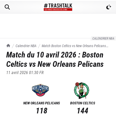
CALENDRIER NBA
TrashTalk Actu NBA
Calendrier NBA
Match
Boston Celtics
vs
New Orleans Pelicans
Match du
10 avril 2026
:
Boston
du
10/04/2026
Celtics
vs
New Orleans Pelicans
11 avril 2026 01:30
FR
NEW ORLEANS PELICANS
BOSTON CELTICS
118
144