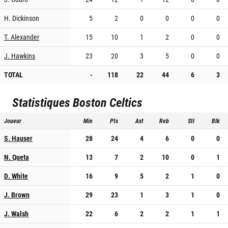
H. Dickinson
5
2
0
0
0
0
T. Alexander
15
10
1
2
0
0
J. Hawkins
23
20
3
5
0
0
TOTAL
-
118
22
44
6
3
Statistiques
Boston Celtics
Joueur
Min
Pts
Ast
Reb
Stl
Blk
S. Hauser
28
24
4
6
0
0
N. Queta
13
7
2
10
0
1
D. White
16
9
5
2
1
0
J. Brown
29
23
1
3
1
0
J. Walsh
22
6
2
2
1
1