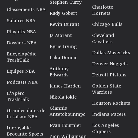
Stephen Curry
Charlotte
Classements NBA
Rudy Gobert
Hornets
Salaires NBA
Kevin Durant
Chicago Bulls
Playoffs NBA
Ja Morant
Cleveland
Cavaliers
Dossiers NBA
Kyrie Irving
Dallas Mavericks
Encyclopédie
Luka Doncic
TrashTalk
Denver Nuggets
Anthony
Équipes NBA
Edwards
Detroit Pistons
Podcasts NBA
James Harden
Golden State
Warriors
L'Apéro
Nikola Jokic
TrashTalk
Houston Rockets
Giannis
Grandes dates de
Antetokounmpo
Indiana Pacers
la saison NBA
Evan Fournier
Los Angeles
Incroyable
Clippers
Brocante Sports
Zion Williamson