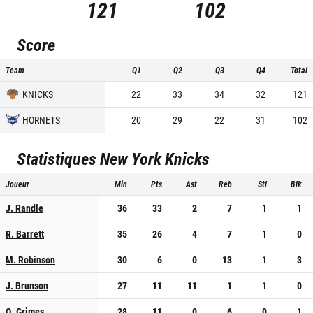
121
102
Score
Team
Q1
Q2
Q3
Q4
Total
KNICKS
22
33
34
32
121
HORNETS
20
29
22
31
102
Statistiques
New York Knicks
Joueur
Min
Pts
Ast
Reb
Stl
Blk
J. Randle
36
33
2
7
1
1
R. Barrett
35
26
4
7
1
0
M. Robinson
30
6
0
13
1
3
J. Brunson
27
11
11
1
1
0
Q. Grimes
28
11
0
6
0
1