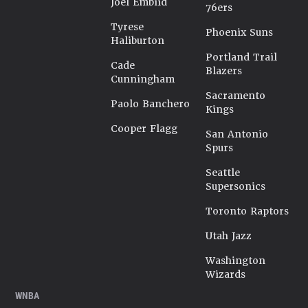
Joel Embiid
76ers
Tyrese
Phoenix Suns
Haliburton
Portland Trail
Cade
Blazers
Cunningham
Sacramento
Paolo Banchero
Kings
Cooper Flagg
San Antonio
Spurs
Seattle
Supersonics
Toronto Raptors
Utah Jazz
Washington
Wizards
WNBA