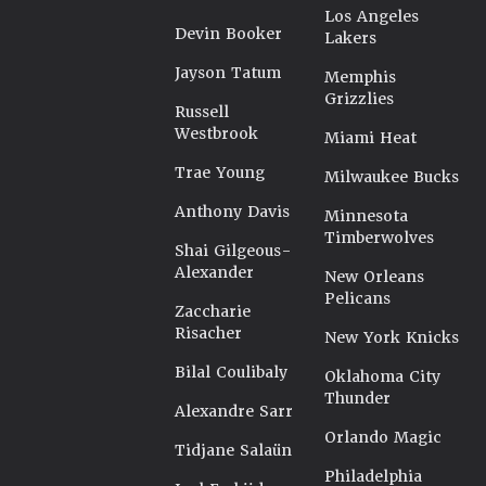
Los Angeles
Devin Booker
Lakers
Jayson Tatum
Memphis
Grizzlies
Russell
Westbrook
Miami Heat
Trae Young
Milwaukee Bucks
Anthony Davis
Minnesota
Timberwolves
Shai Gilgeous-
Alexander
New Orleans
Pelicans
Zaccharie
Risacher
New York Knicks
Bilal Coulibaly
Oklahoma City
Thunder
Alexandre Sarr
Orlando Magic
Tidjane Salaün
Philadelphia