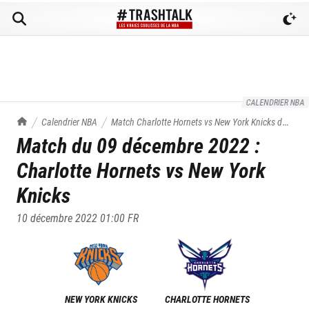
CALENDRIER NBA
TrashTalk Actu NBA
Calendrier NBA
Match
Charlotte Hornets
vs
New York Knicks
du
Match du
09 décembre 2022
:
09/12/2022
Charlotte Hornets
vs
New York
Knicks
10 décembre 2022 01:00
FR
NEW YORK KNICKS
CHARLOTTE HORNETS