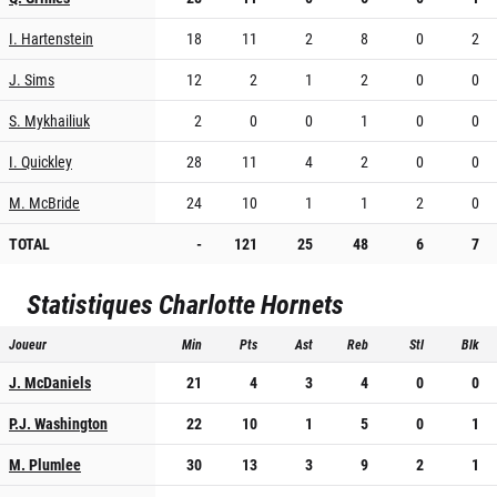
I. Hartenstein
18
11
2
8
0
2
J. Sims
12
2
1
2
0
0
S. Mykhailiuk
2
0
0
1
0
0
I. Quickley
28
11
4
2
0
0
M. McBride
24
10
1
1
2
0
TOTAL
-
121
25
48
6
7
Statistiques
Charlotte Hornets
Joueur
Min
Pts
Ast
Reb
Stl
Blk
J. McDaniels
21
4
3
4
0
0
P.J. Washington
22
10
1
5
0
1
M. Plumlee
30
13
3
9
2
1