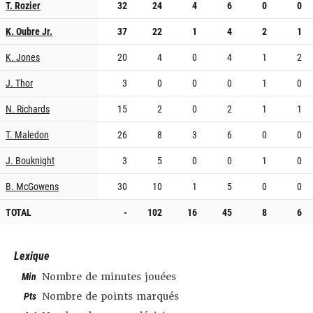
T. Rozier
32
24
4
6
0
0
K. Oubre Jr.
37
22
1
4
2
1
K. Jones
20
4
0
4
1
2
J. Thor
3
0
0
0
1
0
N. Richards
15
2
0
2
1
1
T. Maledon
26
8
3
6
0
0
J. Bouknight
3
5
0
0
1
0
B. McGowens
30
10
1
5
0
0
TOTAL
-
102
16
45
8
6
Lexique
Min
Nombre de minutes jouées
Pts
Nombre de points marqués