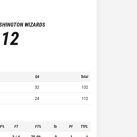
SHINGTON WIZARDS
112
Q4
Total
32
132
24
112
3P%
FT
FT%
To
Pf
TTFL
-
3 / 4
75.0%
0
1
8