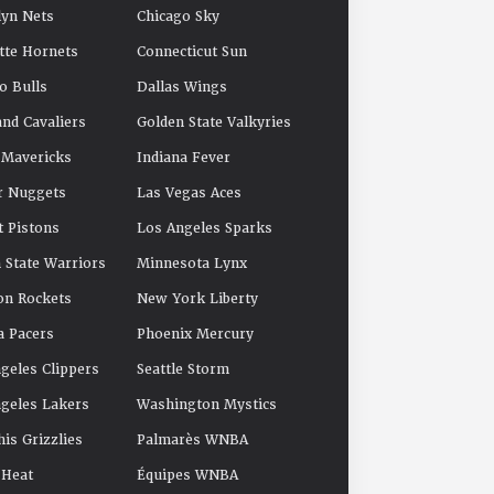
yn Nets
Chicago Sky
tte Hornets
Connecticut Sun
o Bulls
Dallas Wings
and Cavaliers
Golden State Valkyries
 Mavericks
Indiana Fever
r Nuggets
Las Vegas Aces
t Pistons
Los Angeles Sparks
 State Warriors
Minnesota Lynx
on Rockets
New York Liberty
a Pacers
Phoenix Mercury
geles Clippers
Seattle Storm
geles Lakers
Washington Mystics
s Grizzlies
Palmarès WNBA
 Heat
Équipes WNBA