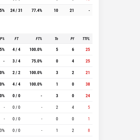
.5%
24 / 31
77.4%
10
21
-
3P%
FT
FT%
To
Pf
TTFL
.5%
4 / 4
100.0%
5
6
25
-
3 / 4
75.0%
0
4
25
.0%
2 / 2
100.0%
3
2
21
.0%
4 / 4
100.0%
1
0
38
.0%
0 / 0
-
3
0
24
-
0 / 0
-
2
4
5
-
0 / 0
-
0
0
1
.3%
0 / 0
-
1
2
8