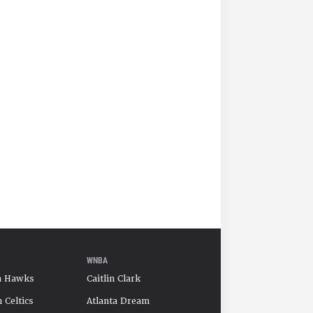
WNBA
a Hawks
Caitlin Clark
 Celtics
Atlanta Dream