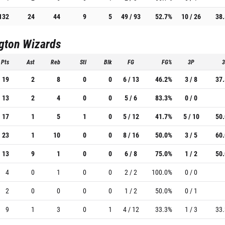
132
24
44
9
5
49 / 93
52.7%
10 / 26
38
gton Wizards
Pts
Ast
Reb
Stl
Blk
FG
FG%
3P
19
2
8
0
0
6 / 13
46.2%
3 / 8
37
13
2
4
0
0
5 / 6
83.3%
0 / 0
17
1
5
1
0
5 / 12
41.7%
5 / 10
50
23
1
10
0
0
8 / 16
50.0%
3 / 5
60
13
9
1
0
0
6 / 8
75.0%
1 / 2
50
4
0
1
0
0
2 / 2
100.0%
0 / 0
2
0
0
0
0
1 / 2
50.0%
0 / 1
9
1
3
0
1
4 / 12
33.3%
1 / 3
33