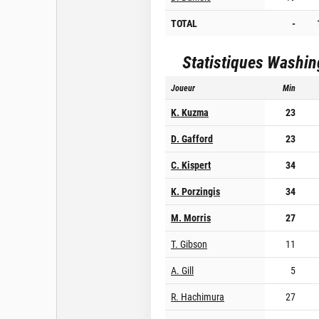
TOTAL
-
Statistiques
Washin
Joueur
Min
K. Kuzma
23
D. Gafford
23
C. Kispert
34
K. Porzingis
34
M. Morris
27
T. Gibson
11
A. Gill
5
R. Hachimura
27