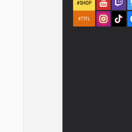
#SHOP
#TTFL