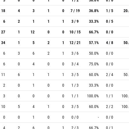
18
4
3
1
0
7 / 19
36.8%
1 / 5
20
6
2
1
1
1
3 / 9
33.3%
0 / 5
27
1
12
0
0
10 / 15
66.7%
0 / 0
34
1
5
2
1
12 / 21
57.1%
4 / 8
50
6
3
6
2
1
3 / 6
50.0%
0 / 0
6
0
4
0
0
3 / 4
75.0%
0 / 0
11
6
1
1
1
3 / 5
60.0%
2 / 4
50
2
0
1
0
0
1 / 3
33.3%
0 / 0
3
0
0
0
0
1 / 1
100.0%
1 / 1
100
10
5
4
1
0
3 / 5
60.0%
2 / 2
100
0
0
1
0
0
0 / 0
-
0 / 0
4
2
6
0
1
2 / 3
66.7%
0 / 1