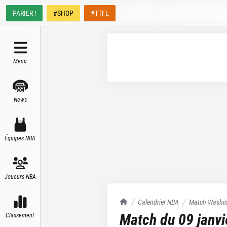
PARIER !
#SHOP
#TTFL
Menu
News
Équipes NBA
Joueurs NBA
TrashTalk Actu NBA
Calendrier NBA
Match
Washin
Match du
09 janv
Classement