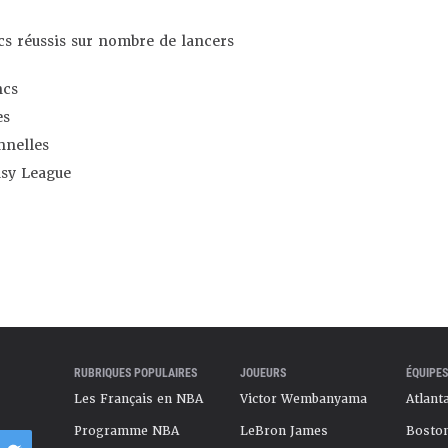
s réussis sur nombre de lancers
ncs
es
nnelles
asy League
RUBRIQUES POPULAIRES
JOUEURS
ÉQUIPES
Les Français en NBA
Victor Wembanyama
Atlant
Programme NBA
LeBron James
Boston