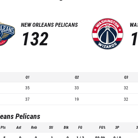
NEW ORLEANS PELICANS
WA
132
Q1
Q2
Q3
35
33
32
37
19
32
eans Pelicans
Pts
Ast
Reb
Stl
Blk
FG
FG%
3P
5
0
0
1
0
1 / 2
50.0%
0 / 0