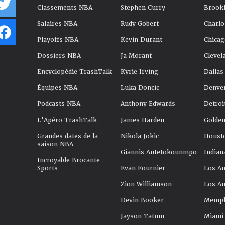
Classements NBA
Stephen Curry
Brookl
Salaires NBA
Rudy Gobert
Charlo
Playoffs NBA
Kevin Durant
Chicag
Dossiers NBA
Ja Morant
Clevel
Encyclopédie TrashTalk
Kyrie Irving
Dallas
Équipes NBA
Luka Doncic
Denve
Podcasts NBA
Anthony Edwards
Detroi
L'Apéro TrashTalk
James Harden
Golden
Grandes dates de la
Nikola Jokic
Houst
saison NBA
Giannis Antetokounmpo
Indian
Incroyable Brocante
Sports
Evan Fournier
Los An
Zion Williamson
Los An
Devin Booker
Memphi
Jayson Tatum
Miami