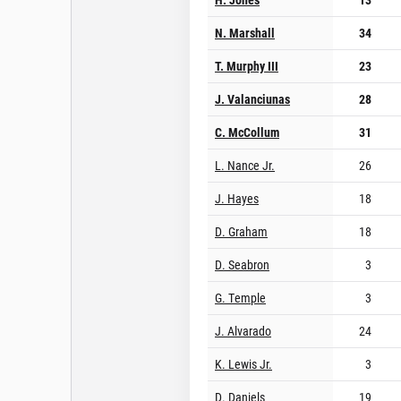
N. Marshall
34
T. Murphy III
23
J. Valanciunas
28
C. McCollum
31
L. Nance Jr.
26
J. Hayes
18
D. Graham
18
D. Seabron
3
G. Temple
3
J. Alvarado
24
K. Lewis Jr.
3
D. Daniels
19