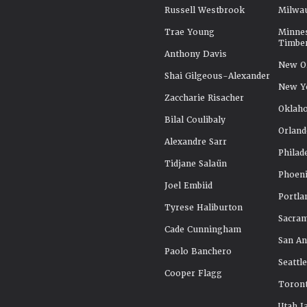
Russell Westbrook
Milwa
Trae Young
Minne
Timbe
Anthony Davis
New Or
Shai Gilgeous-Alexander
New Y
Zaccharie Risacher
Oklah
Bilal Coulibaly
Orland
Alexandre Sarr
Philad
Tidjane Salaün
Phoeni
Joel Embiid
Portla
Tyrese Haliburton
Sacra
Cade Cunningham
San An
Paolo Banchero
Seattl
Cooper Flagg
Toront
Utah J