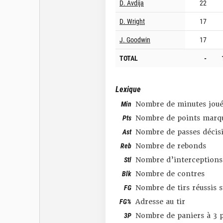
D. Avdija
22
D. Wright
17
J. Goodwin
17
TOTAL
-
Lexique
Min
Nombre de minutes joué
Pts
Nombre de points marq
Ast
Nombre de passes décis
Reb
Nombre de rebonds
Stl
Nombre d’interceptions
Blk
Nombre de contres
FG
Nombre de tirs réussis 
FG%
Adresse au tir
3P
Nombre de paniers à 3 p