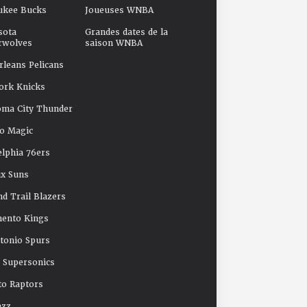
ukee Bucks
Joueuses WNBA
sota
Grandes dates de la
rwolves
saison WNBA
leans Pelicans
ork Knicks
oma City Thunder
o Magic
elphia 76ers
x Suns
nd Trail Blazers
mento Kings
tonio Spurs
e Supersonics
o Raptors
azz