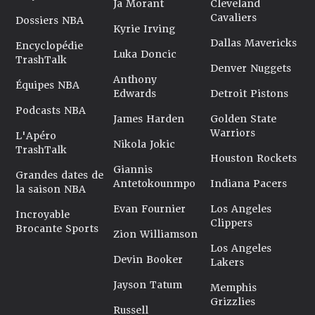
Ja Morant
Cleveland
Cavaliers
Dossiers NBA
Kyrie Irving
Dallas Mavericks
Encyclopédie
Luka Doncic
TrashTalk
Denver Nuggets
Anthony
Équipes NBA
Edwards
Detroit Pistons
Podcasts NBA
James Harden
Golden State
Warriors
L'Apéro
Nikola Jokic
TrashTalk
Houston Rockets
Giannis
Grandes dates de
Antetokounmpo
Indiana Pacers
la saison NBA
Evan Fournier
Los Angeles
Incroyable
Clippers
Brocante Sports
Zion Williamson
Los Angeles
Devin Booker
Lakers
Jayson Tatum
Memphis
Grizzlies
Russell