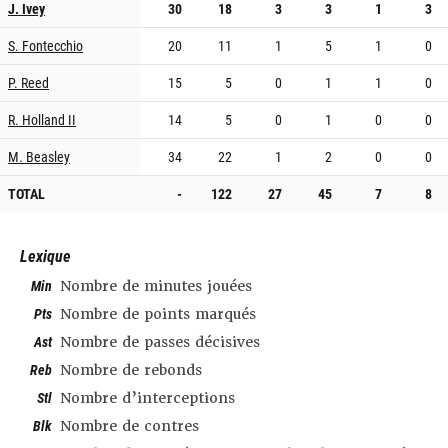
J. Ivey
30
18
3
3
1
3
S. Fontecchio
20
11
1
5
1
0
P. Reed
15
5
0
1
1
0
R. Holland II
14
5
0
1
0
0
M. Beasley
34
22
1
2
0
0
TOTAL
-
122
27
45
7
8
Lexique
Min
Nombre de minutes jouées
Pts
Nombre de points marqués
Ast
Nombre de passes décisives
Reb
Nombre de rebonds
Stl
Nombre d’interceptions
Blk
Nombre de contres