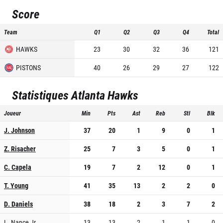
Score
Team
Q1
Q2
Q3
Q4
Total
HAWKS
23
30
32
36
121
PISTONS
40
26
29
27
122
Statistiques
Atlanta Hawks
Joueur
Min
Pts
Ast
Reb
Stl
Blk
J. Johnson
37
20
1
9
0
1
Z. Risacher
25
7
3
5
0
1
C. Capela
19
7
2
12
0
1
T. Young
41
35
13
2
2
0
D. Daniels
38
18
2
3
7
2
L. Nance Jr.
13
13
2
1
1
0