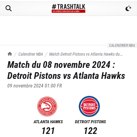
CALENDRIER NBA
TrashTalk Actu NBA
Calendrier NBA
Match
Detroit Pistons
vs
Atlanta Hawks
du
Match du
08 novembre 2024
:
08/11/2024
Detroit Pistons
vs
Atlanta Hawks
09 novembre 2024 01:00
FR
ATLANTA HAWKS
DETROIT PISTONS
121
122