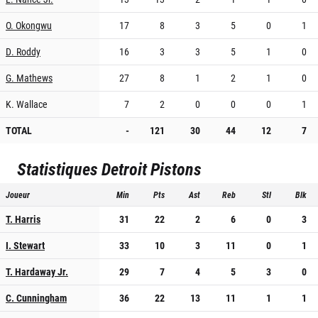
O. Okongwu
17
8
3
5
0
1
D. Roddy
16
3
3
5
1
0
G. Mathews
27
8
1
2
1
0
K. Wallace
7
2
0
0
0
1
TOTAL
-
121
30
44
12
7
Statistiques
Detroit Pistons
Joueur
Min
Pts
Ast
Reb
Stl
Blk
T. Harris
31
22
2
6
0
3
I. Stewart
33
10
3
11
0
1
T. Hardaway Jr.
29
7
4
5
3
0
C. Cunningham
36
22
13
11
1
1