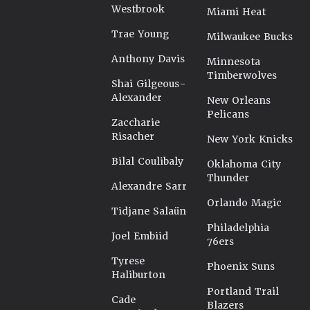
Westbrook
Miami Heat
Trae Young
Milwaukee Bucks
Anthony Davis
Minnesota
Timberwolves
Shai Gilgeous-
Alexander
New Orleans
Pelicans
Zaccharie
Risacher
New York Knicks
Bilal Coulibaly
Oklahoma City
Thunder
Alexandre Sarr
Orlando Magic
Tidjane Salaün
Philadelphia
Joel Embiid
76ers
Tyrese
Phoenix Suns
Haliburton
Portland Trail
Cade
Blazers