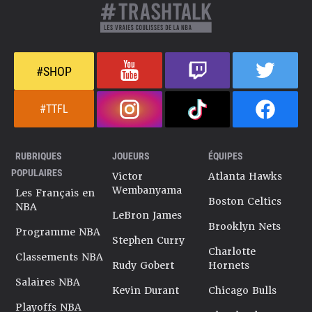
#SHOP
#TTFL
RUBRIQUES
JOUEURS
ÉQUIPES
POPULAIRES
Victor
Atlanta Hawks
Wembanyama
Les Français en
Boston Celtics
NBA
LeBron James
Brooklyn Nets
Programme NBA
Stephen Curry
Charlotte
Classements NBA
Rudy Gobert
Hornets
Salaires NBA
Kevin Durant
Chicago Bulls
Playoffs NBA