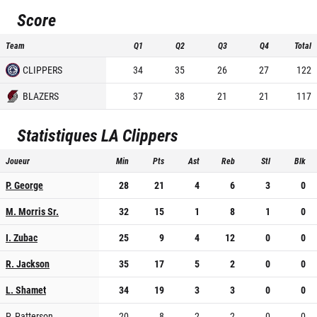
Score
Team
Q1
Q2
Q3
Q4
Total
CLIPPERS
34
35
26
27
122
BLAZERS
37
38
21
21
117
Statistiques
LA Clippers
Joueur
Min
Pts
Ast
Reb
Stl
Blk
P. George
28
21
4
6
3
0
M. Morris Sr.
32
15
1
8
1
0
I. Zubac
25
9
4
12
0
0
R. Jackson
35
17
5
2
0
0
L. Shamet
34
19
3
3
0
0
P. Patterson
20
8
2
2
0
0