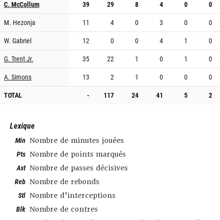
C. McCollum
39
29
8
4
0
0
M. Hezonja
11
4
0
3
0
0
W. Gabriel
12
0
0
4
1
0
G. Trent Jr.
35
22
1
0
1
0
A. Simons
13
2
1
0
0
0
TOTAL
-
117
24
41
5
2
Lexique
Min
Nombre de minutes jouées
Pts
Nombre de points marqués
Ast
Nombre de passes décisives
Reb
Nombre de rebonds
Stl
Nombre d’interceptions
Blk
Nombre de contres