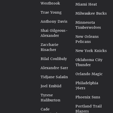
Westbrook
Miami Heat
Trae Young
Milwaukee Bucks
Anthony Davis
Minnesota
Timberwolves
Shai Gilgeous-
Alexander
New Orleans
Pelicans
Zaccharie
Risacher
New York Knicks
Bilal Coulibaly
Oklahoma City
Thunder
Alexandre Sarr
Orlando Magic
Tidjane Salaün
Philadelphia
Joel Embiid
76ers
Tyrese
Phoenix Suns
Haliburton
Portland Trail
Cade
Blazers