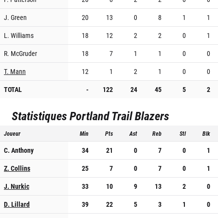
J. Green
20
13
0
8
1
1
L. Williams
18
12
2
2
0
1
R. McGruder
18
7
1
1
0
0
T. Mann
12
1
2
1
0
0
TOTAL
-
122
24
45
5
2
Statistiques
Portland Trail Blazers
Joueur
Min
Pts
Ast
Reb
Stl
Blk
C. Anthony
34
21
0
7
0
1
Z. Collins
25
7
0
7
0
1
J. Nurkic
33
10
9
13
2
0
D. Lillard
39
22
5
3
1
0