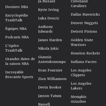
Ja Morant
Cleveland
Cavaliers
Dossiers NBA
Kyrie Irving
Dallas Mavericks
Encyclopédie
Luka Doncic
TrashTalk
Denver Nuggets
Anthony
Équipes NBA
Edwards
Detroit Pistons
Podcasts NBA
James Harden
Golden State
Warriors
L'Apéro
Nikola Jokic
TrashTalk
Houston Rockets
Giannis
Grandes dates de
Antetokounmpo
Indiana Pacers
la saison NBA
Evan Fournier
Los Angeles
Incroyable
Clippers
Brocante Sports
Zion Williamson
Los Angeles
Devin Booker
Lakers
Jayson Tatum
Memphis
Grizzlies
Russell