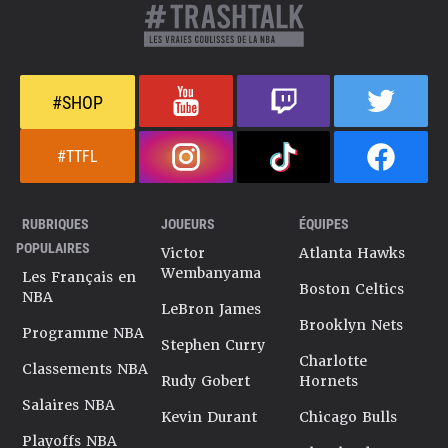
#SHOP
#TTFL
RUBRIQUES
JOUEURS
ÉQUIPES
POPULAIRES
Victor
Atlanta Hawks
Wembanyama
Les Français en
Boston Celtics
NBA
LeBron James
Brooklyn Nets
Programme NBA
Stephen Curry
Charlotte
Classements NBA
Rudy Gobert
Hornets
Salaires NBA
Kevin Durant
Chicago Bulls
Playoffs NBA