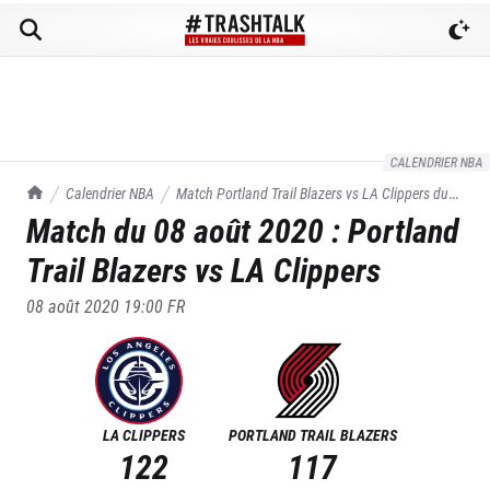
CALENDRIER NBA
TrashTalk Actu NBA
Calendrier NBA
Match
Portland Trail Blazers
vs
LA Clippers
du
Match du
08 août 2020
:
Portland
08/08/2020
Trail Blazers
vs
LA Clippers
08 août 2020 19:00
FR
LA CLIPPERS
PORTLAND TRAIL BLAZERS
122
117