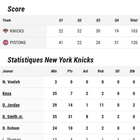
Score
Team
Q1
Q2
Q3
Q4
Total
KNICKS
22
32
30
19
103
PISTONS
41
22
26
31
120
Statistiques
New York Knicks
Joueur
Min
Pts
Ast
Reb
Stl
Blk
N. Vonleh
3
0
0
0
0
0
Knox
35
7
2
2
0
0
D. Jordan
29
14
1
11
0
2
D. Smith Jr.
35
31
8
2
2
0
D. Dotson
24
10
2
2
0
0
L. Thomas
13
4
1
1
1
0