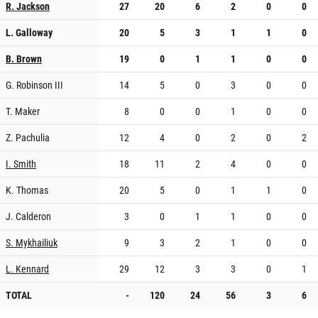
R. Jackson
27
20
6
2
0
0
L. Galloway
20
5
3
1
1
0
B. Brown
19
0
1
1
0
0
G. Robinson III
14
5
0
3
0
0
T. Maker
8
0
0
1
0
0
Z. Pachulia
12
4
0
2
0
2
I. Smith
18
11
2
4
0
0
K. Thomas
20
5
0
1
1
0
J. Calderon
3
0
1
1
0
0
S. Mykhailiuk
9
3
2
1
0
0
L. Kennard
29
12
3
3
0
1
TOTAL
-
120
24
56
3
6