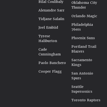
Bilal Coulibaly
Oklahoma City
Thunder
Alexandre Sarr
Orlando Magic
Tidjane Salaün
Philadelphia
Joel Embiid
76ers
Tyrese
Phoenix Suns
Haliburton
Portland Trail
Cade
Blazers
Cunningham
Sacramento
Paolo Banchero
Kings
Cooper Flagg
San Antonio
Spurs
Seattle
Supersonics
Toronto Raptors