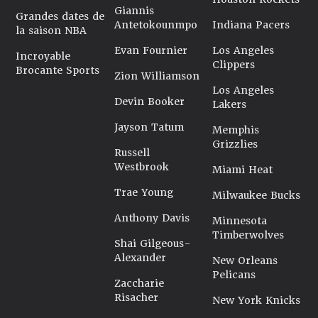
Giannis
Grandes dates de
Antetokounmpo
Indiana Pacers
la saison NBA
Evan Fournier
Los Angeles
Incroyable
Clippers
Brocante Sports
Zion Williamson
Los Angeles
Devin Booker
Lakers
Jayson Tatum
Memphis
Grizzlies
Russell
Westbrook
Miami Heat
Trae Young
Milwaukee Bucks
Anthony Davis
Minnesota
Timberwolves
Shai Gilgeous-
Alexander
New Orleans
Pelicans
Zaccharie
Risacher
New York Knicks