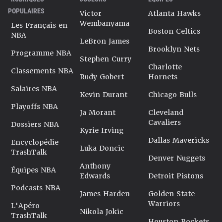
POPULAIRES
Victor
Atlanta Hawks
Wembanyama
Les Français en
Boston Celtics
NBA
LeBron James
Brooklyn Nets
Programme NBA
Stephen Curry
Charlotte
Classements NBA
Rudy Gobert
Hornets
Salaires NBA
Kevin Durant
Chicago Bulls
Playoffs NBA
Ja Morant
Cleveland
Cavaliers
Dossiers NBA
Kyrie Irving
Dallas Mavericks
Encyclopédie
Luka Doncic
TrashTalk
Denver Nuggets
Anthony
Équipes NBA
Edwards
Detroit Pistons
Podcasts NBA
James Harden
Golden State
Warriors
L'Apéro
Nikola Jokic
TrashTalk
Houston Rockets