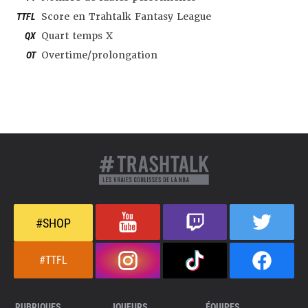
TTFL
Score en Trahtalk Fantasy League
QX
Quart temps X
OT
Overtime/prolongation
#SHOP
#TTFL
RUBRIQUES
JOUEURS
ÉQUIPES