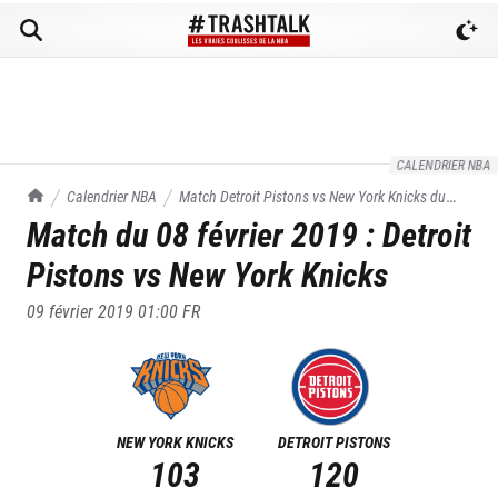
CALENDRIER NBA
TrashTalk Actu NBA
Calendrier NBA
Match
Detroit Pistons
vs
New York Knicks
du
Match du
08 février 2019
:
Detroit
08/02/2019
Pistons
vs
New York Knicks
09 février 2019 01:00
FR
NEW YORK KNICKS
DETROIT PISTONS
103
120