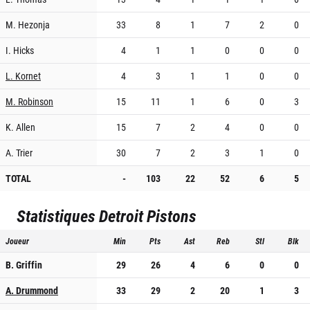
M. Hezonja
33
8
1
7
2
0
I. Hicks
4
1
1
0
0
0
L. Kornet
4
3
1
1
0
0
M. Robinson
15
11
1
6
0
3
K. Allen
15
7
2
4
0
0
A. Trier
30
7
2
3
1
0
TOTAL
-
103
22
52
6
5
Statistiques
Detroit Pistons
Joueur
Min
Pts
Ast
Reb
Stl
Blk
B. Griffin
29
26
4
6
0
0
A. Drummond
33
29
2
20
1
3