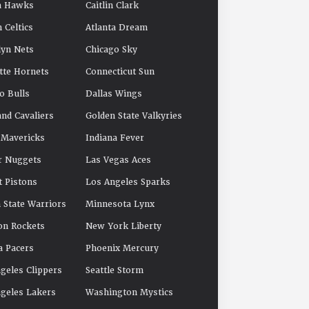
a Hawks
Caitlin Clark
 Celtics
Atlanta Dream
yn Nets
Chicago Sky
tte Hornets
Connecticut Sun
o Bulls
Dallas Wings
and Cavaliers
Golden State Valkyries
 Mavericks
Indiana Fever
r Nuggets
Las Vegas Aces
t Pistons
Los Angeles Sparks
 State Warriors
Minnesota Lynx
on Rockets
New York Liberty
a Pacers
Phoenix Mercury
geles Clippers
Seattle Storm
geles Lakers
Washington Mystics