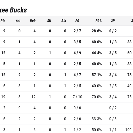
kee Bucks
Pts
Ast
Reb
Stl
Blk
FG
FG%
3P
9
0
4
0
0
2 / 7
28.6%
0 / 2
9
1
4
0
0
3 / 5
60.0%
1 / 3
33
12
4
2
1
0
4 / 9
44.4%
3 / 5
60
5
1
1
0
0
2 / 5
40.0%
1 / 3
33
12
2
2
0
1
4 / 7
57.1%
3 / 4
75
6
3
1
0
1
2 / 5
40.0%
2 / 5
40
19
3
12
1
0
7 / 10
70.0%
3 / 4
75
2
0
4
0
0
0 / 6
-
0 / 2
6
2
2
0
0
2 / 6
33.3%
0 / 3
3
1
6
0
1
1 / 2
50.0%
1 / 1
100