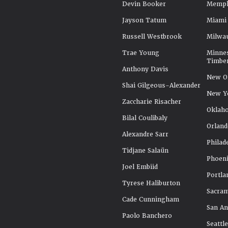
Devin Booker
Memphi
Jayson Tatum
Miami
Russell Westbrook
Milwa
Trae Young
Minne
Timbe
Anthony Davis
New Or
Shai Gilgeous-Alexander
New Y
Zaccharie Risacher
Oklah
Bilal Coulibaly
Orland
Alexandre Sarr
Philad
Tidjane Salaün
Phoeni
Joel Embiid
Portla
Tyrese Haliburton
Sacra
Cade Cunningham
San An
Paolo Banchero
Seattl