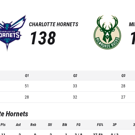
CHARLOTTE HORNETS
MI
138
Q1
Q2
Q3
51
33
28
28
32
27
te Hornets
Pts
Ast
Reb
Stl
Blk
FG
FG%
3P
11
2
9
2
1
3 / 8
37.5%
0 / 3