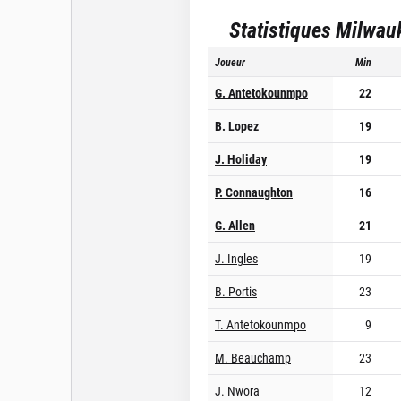
Statistiques
Milwau
Joueur
Min
G. Antetokounmpo
22
B. Lopez
19
J. Holiday
19
P. Connaughton
16
G. Allen
21
J. Ingles
19
B. Portis
23
T. Antetokounmpo
9
M. Beauchamp
23
J. Nwora
12