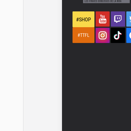
#SHOP
#TTFL