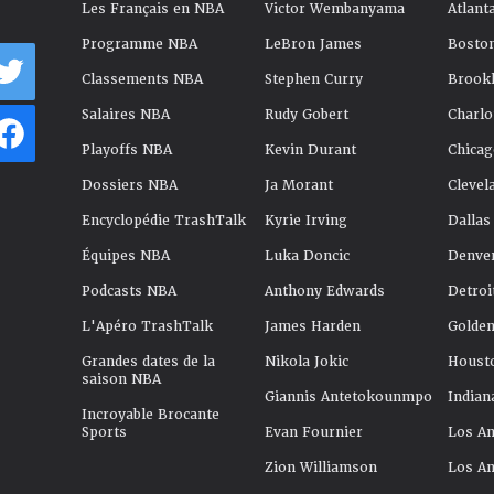
Les Français en NBA
Victor Wembanyama
Atlant
Programme NBA
LeBron James
Boston
Classements NBA
Stephen Curry
Brookl
Salaires NBA
Rudy Gobert
Charlo
Playoffs NBA
Kevin Durant
Chicag
Dossiers NBA
Ja Morant
Clevel
Encyclopédie TrashTalk
Kyrie Irving
Dallas
Équipes NBA
Luka Doncic
Denve
Podcasts NBA
Anthony Edwards
Detroi
L'Apéro TrashTalk
James Harden
Golden
Grandes dates de la
Nikola Jokic
Houst
saison NBA
Giannis Antetokounmpo
Indian
Incroyable Brocante
Sports
Evan Fournier
Los An
Zion Williamson
Los An