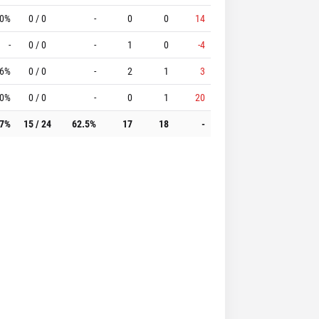
.0%
0 / 0
-
0
0
14
-
0 / 0
-
1
0
-4
.6%
0 / 0
-
2
1
3
.0%
0 / 0
-
0
1
20
.7%
15 / 24
62.5%
17
18
-