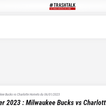
kee Bucks
vs
Charlotte Hornets
du
06/01/2023
ier 2023
:
Milwaukee Bucks
vs
Charlot