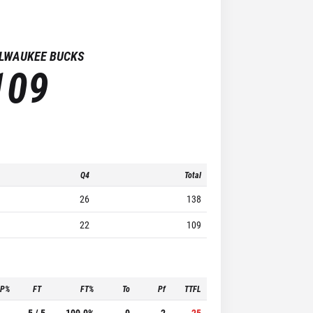
LWAUKEE BUCKS
109
Q4
Total
26
138
22
109
3P%
FT
FT%
To
Pf
TTFL
-
5 / 5
100.0%
0
2
25