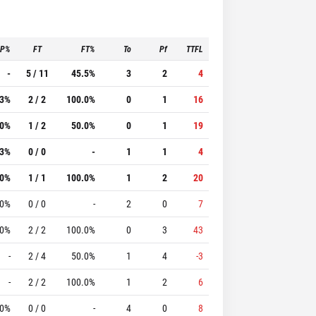
3P%
FT
FT%
To
Pf
TTFL
-
5 / 11
45.5%
3
2
4
.3%
2 / 2
100.0%
0
1
16
.0%
1 / 2
50.0%
0
1
19
.3%
0 / 0
-
1
1
4
.0%
1 / 1
100.0%
1
2
20
.0%
0 / 0
-
2
0
7
.0%
2 / 2
100.0%
0
3
43
-
2 / 4
50.0%
1
4
-3
-
2 / 2
100.0%
1
2
6
.0%
0 / 0
-
4
0
8