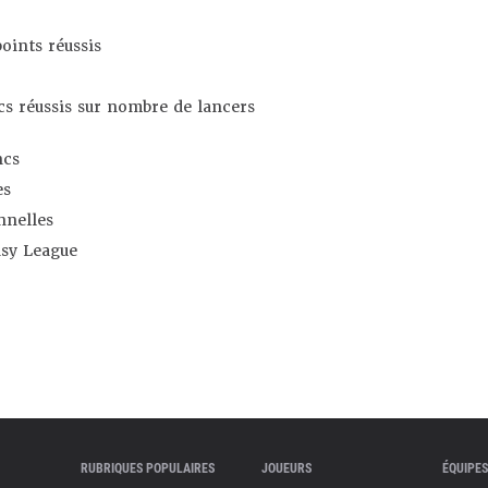
oints réussis
s réussis sur nombre de lancers
ncs
es
nnelles
asy League
RUBRIQUES POPULAIRES
JOUEURS
ÉQUIPES