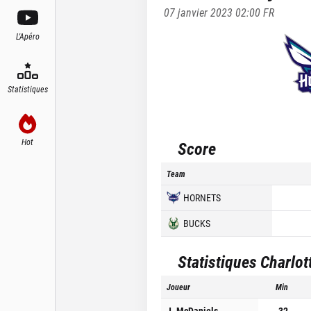
07 janvier 2023 02:00
FR
L'Apéro
Statistiques
Hot
Score
Team
HORNETS
BUCKS
Statistiques
Charlot
Joueur
Min
J. McDaniels
32