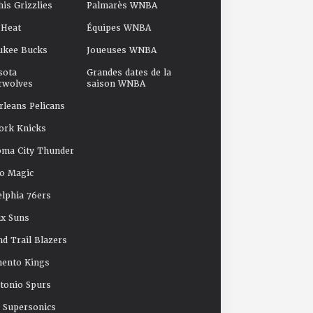
s Grizzlies
Palmarès WNBA
 Heat
Équipes WNBA
ukee Bucks
Joueuses WNBA
sota
Grandes dates de la
rwolves
saison WNBA
leans Pelicans
ork Knicks
oma City Thunder
o Magic
elphia 76ers
x Suns
nd Trail Blazers
mento Kings
tonio Spurs
e Supersonics