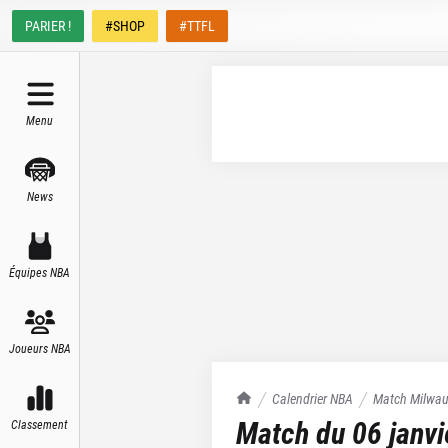
PARIER !
#SHOP
#TTFL
Menu
News
Équipes NBA
Joueurs NBA
TrashTalk Actu NBA
Calendrier NBA
Match
Milwau
Match du
06 janv
Classement