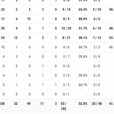
23
2
2
2
0
9 / 14
64.3%
5 / 10
50
17
6
15
1
0
8 / 9
88.9%
0 / 0
39
4
2
1
0
15 / 29
51.7%
6 / 15
40
24
12
3
2
1
8 / 21
38.1%
7 / 13
53
10
1
6
0
0
4 / 6
66.7%
2 / 3
66
4
3
4
0
0
2 / 7
28.6%
0 / 4
0
0
0
1
0
0 / 0
-
0 / 0
4
1
6
1
0
2 / 4
50.0%
0 / 0
6
1
2
1
1
2 / 3
66.7%
0 / 0
0
0
0
0
0
0 / 1
-
0 / 0
138
32
49
11
3
53 /
52.0%
20 / 48
41
102