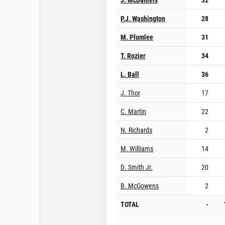
P.J. Washington
28
M. Plumlee
31
T. Rozier
34
L. Ball
36
J. Thor
17
C. Martin
22
N. Richards
2
M. Williams
14
D. Smith Jr.
20
B. McGowens
2
TOTAL
-