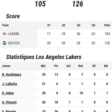
105
126
Score
Team
Q1
Q2
Q3
Q4
Total
LAKERS
17
29
36
23
105
CELTICS
39
30
28
29
126
Statistiques
Los Angeles Lakers
Joueur
Min
Pts
Ast
Reb
Stl
Blk
R. Hachimura
29
13
0
7
0
0
J. LaRavia
21
6
1
1
3
0
D. Ayton
28
6
0
10
1
1
G. Vincent
30
18
1
1
0
0
A. Reaves
33
36
8
3
0
0