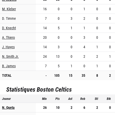
M. Kleber
16
0
0
1
0
0
D. Timme
7
0
3
2
0
0
D. Knecht
14
5
1
1
0
0
A. Thiero
20
0
0
3
0
0
J. Hayes
14
3
0
4
1
0
N. Smith Jr.
24
13
0
2
2
1
B. James
7
5
1
0
1
0
TOTAL
-
105
15
35
8
2
Statistiques
Boston Celtics
Joueur
Min
Pts
Ast
Reb
Stl
Blk
N. Queta
26
10
2
6
2
0