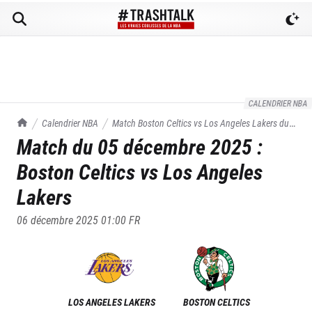
CALENDRIER NBA
TrashTalk Actu NBA
Calendrier NBA
Match
Boston Celtics
vs
Los Angeles Lakers
du
Match du
05 décembre 2025
:
05/12/2025
Boston Celtics
vs
Los Angeles
Lakers
06 décembre 2025 01:00
FR
LOS ANGELES LAKERS
BOSTON CELTICS