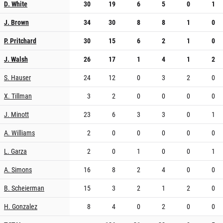
D. White
30
19
6
5
0
1
J. Brown
34
30
8
8
1
0
P. Pritchard
30
15
6
2
1
0
J. Walsh
26
17
1
4
1
2
S. Hauser
24
12
0
3
2
0
X. Tillman
3
2
0
0
0
0
J. Minott
23
6
3
3
0
1
A. Williams
2
0
0
0
0
0
L. Garza
2
0
1
0
0
1
A. Simons
16
8
2
4
0
0
B. Scheierman
15
3
2
1
2
0
H. Gonzalez
8
4
0
2
0
0