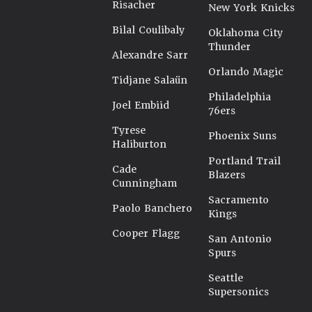
Risacher
New York Knicks
Bilal Coulibaly
Oklahoma City
Thunder
Alexandre Sarr
Orlando Magic
Tidjane Salaün
Philadelphia
Joel Embiid
76ers
Tyrese
Phoenix Suns
Haliburton
Portland Trail
Cade
Blazers
Cunningham
Sacramento
Paolo Banchero
Kings
Cooper Flagg
San Antonio
Spurs
Seattle
Supersonics