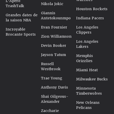
L'Apéro
Nikola Jokic
TrashTalk
Houston Rockets
Giannis
Grandes dates de
Antetokounmpo
Indiana Pacers
la saison NBA
Evan Fournier
Los Angeles
Incroyable
Clippers
Brocante Sports
Zion Williamson
Los Angeles
Devin Booker
Lakers
Jayson Tatum
Memphis
Grizzlies
Russell
Westbrook
Miami Heat
Trae Young
Milwaukee Bucks
Anthony Davis
Minnesota
Timberwolves
Shai Gilgeous-
Alexander
New Orleans
Pelicans
Zaccharie