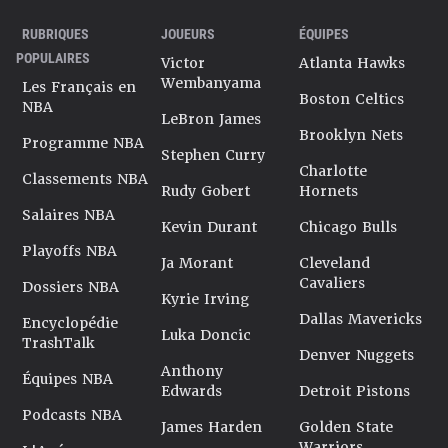
RUBRIQUES
JOUEURS
ÉQUIPES
POPULAIRES
Victor
Atlanta Hawks
Wembanyama
Les Français en
Boston Celtics
NBA
LeBron James
Brooklyn Nets
Programme NBA
Stephen Curry
Charlotte
Classements NBA
Rudy Gobert
Hornets
Salaires NBA
Kevin Durant
Chicago Bulls
Playoffs NBA
Ja Morant
Cleveland
Cavaliers
Dossiers NBA
Kyrie Irving
Dallas Mavericks
Encyclopédie
Luka Doncic
TrashTalk
Denver Nuggets
Anthony
Équipes NBA
Edwards
Detroit Pistons
Podcasts NBA
James Harden
Golden State
Warriors