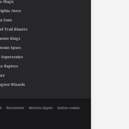
o Magic
elphia 76ers
x Suns
nd Trail Blazers
mento Kings
tonio Spurs
e Supersonics
o Raptors
azz
ngton Wizards
té
Recrutement
Mentions légales
Gestion cookies