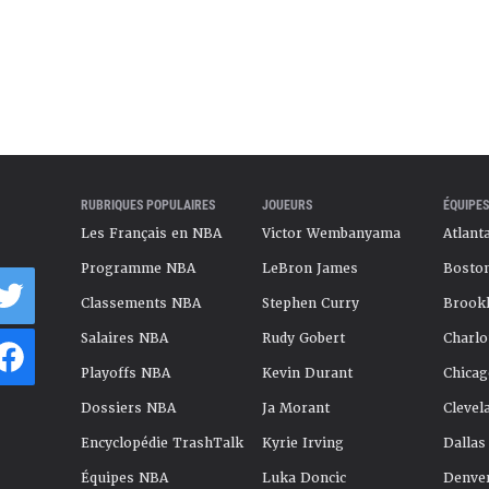
RUBRIQUES POPULAIRES
JOUEURS
ÉQUIPES
Les Français en NBA
Victor Wembanyama
Atlant
Programme NBA
LeBron James
Boston
Classements NBA
Stephen Curry
Brookl
Salaires NBA
Rudy Gobert
Charlo
Playoffs NBA
Kevin Durant
Chicag
Dossiers NBA
Ja Morant
Clevel
Encyclopédie TrashTalk
Kyrie Irving
Dallas
Équipes NBA
Luka Doncic
Denve