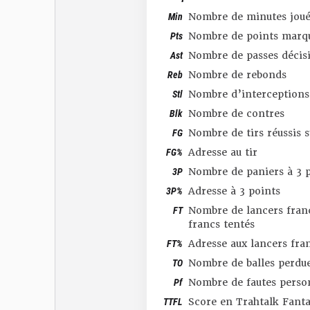
Min
Nombre de minutes joué
Pts
Nombre de points marq
Ast
Nombre de passes décis
Reb
Nombre de rebonds
Stl
Nombre d’interceptions
Blk
Nombre de contres
FG
Nombre de tirs réussis 
FG%
Adresse au tir
3P
Nombre de paniers à 3 p
3P%
Adresse à 3 points
FT
Nombre de lancers franc
francs tentés
FT%
Adresse aux lancers fra
TO
Nombre de balles perdu
Pf
Nombre de fautes perso
TTFL
Score en Trahtalk Fant