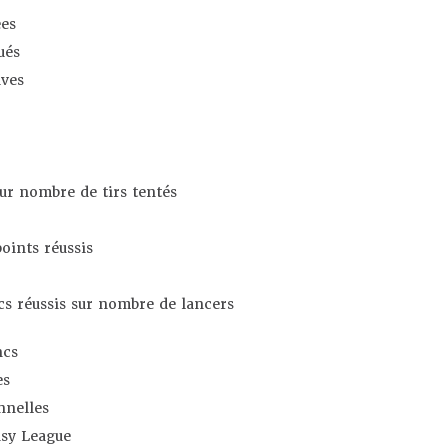
es
ués
ives
sur nombre de tirs tentés
oints réussis
s réussis sur nombre de lancers
ncs
es
nnelles
asy League