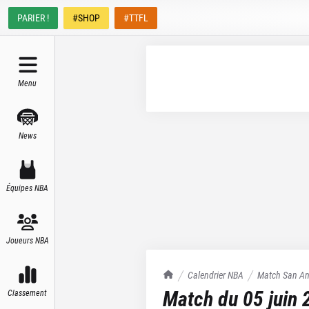
PARIER !
#SHOP
#TTFL
Menu
News
Équipes NBA
Joueurs NBA
TrashTalk Actu NBA
Calendrier NBA
Match
San An
Match du
05 juin
Classement