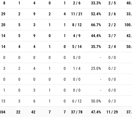
8
1
4
0
1
2 / 6
33.3%
2 / 5
40
29
2
9
2
4
11 / 21
52.4%
2 / 6
33
20
5
3
1
1
8 / 12
66.7%
2 / 2
100
14
5
9
0
1
4 / 9
44.4%
3 / 7
42
14
4
4
1
0
5 / 14
35.7%
2 / 4
50
0
0
0
0
0
0 / 0
-
0 / 0
3
2
4
1
0
1 / 4
25.0%
0 / 2
0
0
0
0
0
0 / 0
-
0 / 0
1
0
3
1
0
0 / 0
-
0 / 0
15
3
6
1
0
6 / 12
50.0%
0 / 3
104
22
42
7
7
37 / 78
47.4%
11 / 29
37