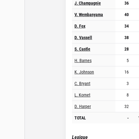
J. Champagnie
36
V. Wembanyama
40
D. Fox
34
D. Vassell
38
S. Castle
28
H. Barnes
5
K. Johnson
16
C. Bryant
3
L. Kornet
8
D. Harper
32
TOTAL
-
Lexique