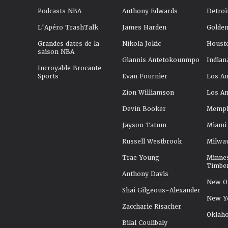
Podcasts NBA
Anthony Edwards
Detroi
L'Apéro TrashTalk
James Harden
Golden
Grandes dates de la
Nikola Jokic
Houst
saison NBA
Giannis Antetokounmpo
Indian
Incroyable Brocante
Sports
Evan Fournier
Los An
Zion Williamson
Los An
Devin Booker
Memphi
Jayson Tatum
Miami
Russell Westbrook
Milwa
Trae Young
Minne
Timbe
Anthony Davis
New Or
Shai Gilgeous-Alexander
New Y
Zaccharie Risacher
Oklah
Bilal Coulibaly