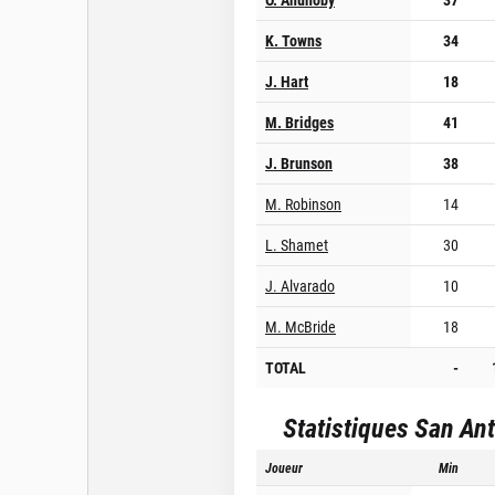
K. Towns
34
J. Hart
18
M. Bridges
41
J. Brunson
38
M. Robinson
14
L. Shamet
30
J. Alvarado
10
M. McBride
18
TOTAL
-
Statistiques
San Ant
Joueur
Min