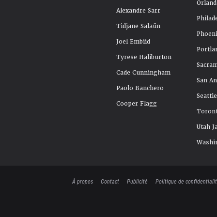
Orland
Alexandre Sarr
Philad
Tidjane Salaün
Phoeni
Joel Embiid
Portla
Tyrese Haliburton
Sacra
Cade Cunningham
San An
Paolo Banchero
Seattl
Cooper Flagg
Toront
Utah J
Washi
À propos
Contact
Publicité
Politique de confidentiali