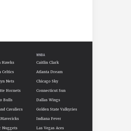
WNBA
a Hawks
Caitlin Clark
 Celtics
Atlanta Dream
yn Nets
Chicago Sky
tte Hornets
Connecticut Sun
o Bulls
Dallas Wings
and Cavaliers
Golden State Valkyries
 Mavericks
Indiana Fever
r Nuggets
Las Vegas Aces