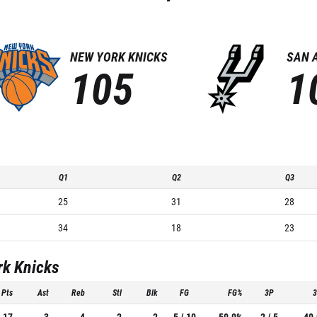
NEW YORK KNICKS
SAN 
105
1
Q1
Q2
Q3
25
31
28
34
18
23
rk Knicks
Pts
Ast
Reb
Stl
Blk
FG
FG%
3P
17
3
4
2
2
5 / 10
50.0%
2 / 5
40