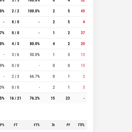
.0%
2 / 2
100.0%
2
5
45
-
0 / 0
-
2
5
4
.7%
0 / 0
-
1
2
37
.0%
4 / 5
80.0%
4
2
20
-
3 / 6
50.0%
1
3
13
.9%
0 / 0
-
0
0
15
-
2 / 3
66.7%
0
1
2
.3%
0 / 0
-
2
1
3
.5%
16 / 21
76.2%
15
23
-
3P%
FT
FT%
To
Pf
TTFL