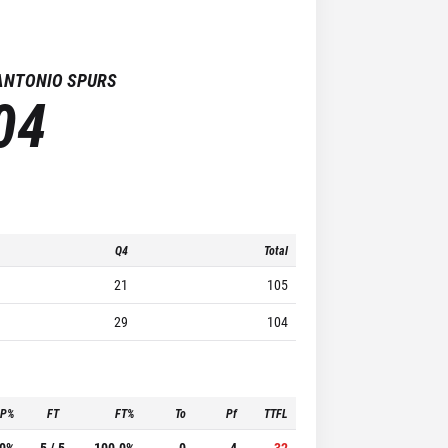
ANTONIO SPURS
04
Q4
Total
21
105
29
104
3P%
FT
FT%
To
Pf
TTFL
.0%
5 / 5
100.0%
0
4
32