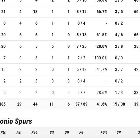
21
4
13
1
1
8 / 12
66.7%
3 / 5
60
0
4
6
1
1
0 / 4
-
0 / 2
20
6
6
1
0
8 / 13
61.5%
4 / 6
66
20
6
5
5
0
7 / 25
28.0%
2 / 8
25
7
0
3
1
1
2 / 2
100.0%
0 / 0
13
2
2
0
1
5 / 12
41.7%
3 / 7
42
2
2
3
0
0
0 / 4
-
0 / 2
5
2
2
0
0
2 / 7
28.6%
1 / 3
33
105
29
44
11
6
37 / 89
41.6%
15 / 38
39
onio Spurs
Pts
Ast
Reb
Stl
Blk
FG
FG%
3P