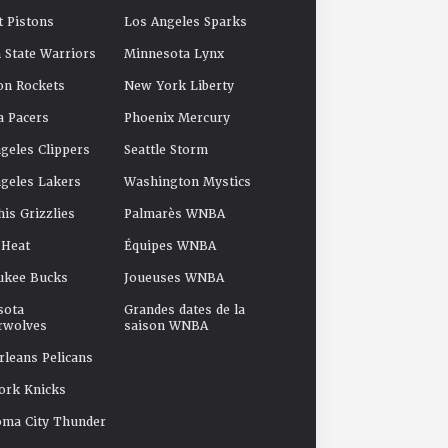
t Pistons
Los Angeles Sparks
 State Warriors
Minnesota Lynx
on Rockets
New York Liberty
a Pacers
Phoenix Mercury
geles Clippers
Seattle Storm
geles Lakers
Washington Mystics
s Grizzlies
Palmarès WNBA
 Heat
Équipes WNBA
ukee Bucks
Joueuses WNBA
sota
Grandes dates de la
rwolves
saison WNBA
leans Pelicans
ork Knicks
oma City Thunder