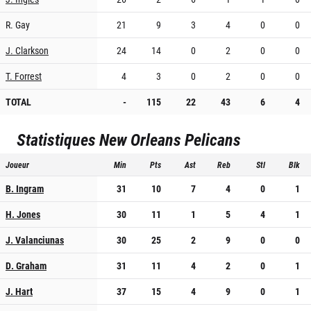
R. Gay
21
9
3
4
0
0
J. Clarkson
24
14
0
2
0
0
T. Forrest
4
3
0
2
0
0
TOTAL
-
115
22
43
6
4
Statistiques
New Orleans Pelicans
Joueur
Min
Pts
Ast
Reb
Stl
Blk
B. Ingram
31
10
7
4
0
1
H. Jones
30
11
1
5
4
1
J. Valanciunas
30
25
2
9
0
0
D. Graham
31
11
4
2
0
1
J. Hart
37
15
4
9
0
1