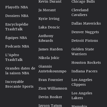
Kevin Durant
Chicago Bulls
Playoffs NBA
Ja Morant
Cleveland
Cavaliers
Dossiers NBA
Kyrie Irving
Dallas Mavericks
Encyclopédie
Luka Doncic
TrashTalk
Denver Nuggets
Anthony
Équipes NBA
Edwards
Detroit Pistons
Podcasts NBA
James Harden
Golden State
Warriors
L'Apéro
Nikola Jokic
TrashTalk
Houston Rockets
Giannis
Grandes dates de
Antetokounmpo
Indiana Pacers
la saison NBA
Evan Fournier
Los Angeles
Incroyable
Clippers
Brocante Sports
Zion Williamson
Los Angeles
Devin Booker
Lakers
Jayson Tatum
Memphis