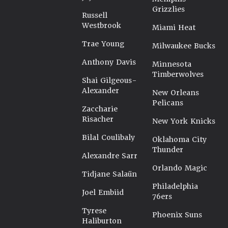
Grizzlies
Russell
Westbrook
Miami Heat
Trae Young
Milwaukee Bucks
Anthony Davis
Minnesota
Timberwolves
Shai Gilgeous-
Alexander
New Orleans
Pelicans
Zaccharie
Risacher
New York Knicks
Bilal Coulibaly
Oklahoma City
Thunder
Alexandre Sarr
Orlando Magic
Tidjane Salaün
Philadelphia
Joel Embiid
76ers
Tyrese
Phoenix Suns
Haliburton