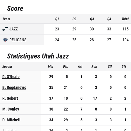
Score
Team
Q1
Q2
Q3
Q4
Total
JAZZ
23
29
30
33
115
PELICANS
24
25
28
27
104
Statistiques
Utah Jazz
Joueur
Min
Pts
Ast
Reb
Stl
Blk
R. O'Neale
29
5
1
3
0
0
B. Bogdanovic
35
21
0
3
0
0
R. Gobert
37
10
0
17
2
2
M. Conley
30
22
7
8
0
1
D. Mitchell
34
29
5
3
3
1
J. Ingles
26
2
6
1
1
0