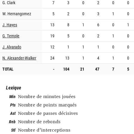
G. Clark
7
3
0
2
0
0
W. Hernangomez
5
2
0
3
1
0
J. Hayes
13
8
1
6
0
1
G. Temple
19
5
0
2
1
0
J. Alvarado
12
1
1
1
0
0
N. Alexander-Walker
24
13
1
4
1
0
TOTAL
-
104
21
47
7
5
Lexique
Min
Nombre de minutes jouées
Pts
Nombre de points marqués
Ast
Nombre de passes décisives
Reb
Nombre de rebonds
Stl
Nombre d’interceptions