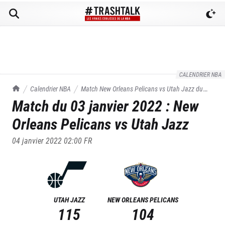
CALENDRIER NBA
TrashTalk Actu NBA
Calendrier NBA
Match
New Orleans Pelicans
vs
Utah Jazz
du
Match du
03 janvier 2022
:
New
03/01/2022
Orleans Pelicans
vs
Utah Jazz
04 janvier 2022 02:00
FR
UTAH JAZZ
NEW ORLEANS PELICANS
115
104