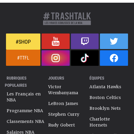
#SHOP
#TTFL
RUBRIQUES
JOUEURS
ÉQUIPES
POPULAIRES
Victor
Atlanta Hawks
Wembanyama
Les Français en
Boston Celtics
NBA
LeBron James
Brooklyn Nets
Programme NBA
Stephen Curry
Charlotte
Classements NBA
Rudy Gobert
Hornets
Salaires NBA