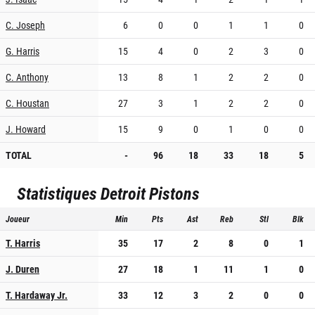
C. Joseph
6
0
0
1
1
0
G. Harris
15
4
0
2
3
0
C. Anthony
13
8
1
2
2
0
C. Houstan
27
3
1
2
2
0
J. Howard
15
9
0
1
0
0
TOTAL
-
96
18
33
18
5
Statistiques
Detroit Pistons
Joueur
Min
Pts
Ast
Reb
Stl
Blk
T. Harris
35
17
2
8
0
1
J. Duren
27
18
1
11
1
0
T. Hardaway Jr.
33
12
3
2
0
0