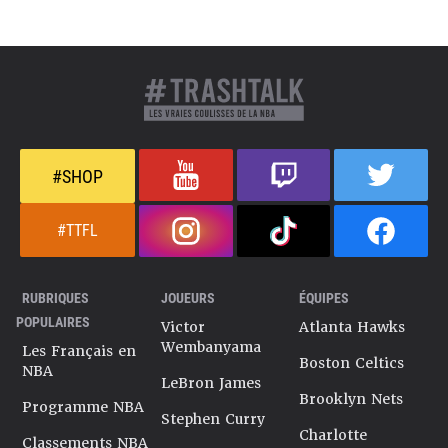
#SHOP
#TTFL
RUBRIQUES
JOUEURS
ÉQUIPES
POPULAIRES
Victor
Atlanta Hawks
Wembanyama
Les Français en
Boston Celtics
NBA
LeBron James
Brooklyn Nets
Programme NBA
Stephen Curry
Charlotte
Classements NBA