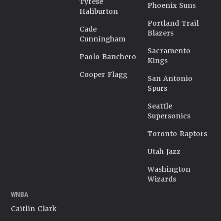
Tyrese
Phoenix Suns
Haliburton
Portland Trail
Cade
Blazers
Cunningham
Sacramento
Paolo Banchero
Kings
Cooper Flagg
San Antonio
Spurs
Seattle
Supersonics
Toronto Raptors
Utah Jazz
Washington
Wizards
WNBA
Caitlin Clark