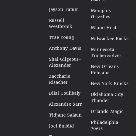
Jayson Tatum
Memphis
Grizzlies
Russell
Westbrook
Miami Heat
Trae Young
Milwaukee Bucks
Anthony Davis
Minnesota
Timberwolves
Shai Gilgeous-
Alexander
New Orleans
Pelicans
Zaccharie
Risacher
New York Knicks
Bilal Coulibaly
Oklahoma City
Thunder
Alexandre Sarr
Orlando Magic
Tidjane Salaün
Philadelphia
Joel Embiid
76ers