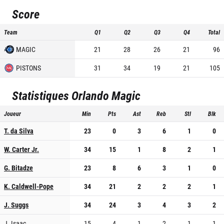
Score
Team
Q1
Q2
Q3
Q4
Total
MAGIC
21
28
26
21
96
PISTONS
31
34
19
21
105
Statistiques
Orlando Magic
Joueur
Min
Pts
Ast
Reb
Stl
Blk
T. da Silva
23
0
3
6
1
0
W. Carter Jr.
34
15
1
8
2
1
G. Bitadze
23
8
6
3
1
0
K. Caldwell-Pope
34
21
2
2
2
1
J. Suggs
34
24
3
4
3
2
J. Isaac
15
4
1
2
1
1