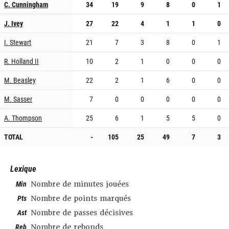
C. Cunningham
34
19
9
8
0
1
J. Ivey
27
22
4
1
1
0
I. Stewart
21
7
3
8
0
1
R. Holland II
10
2
1
0
0
0
M. Beasley
22
2
1
6
0
0
M. Sasser
7
0
0
0
0
0
A. Thompson
25
6
1
5
5
0
TOTAL
-
105
25
49
7
3
Lexique
Min
Nombre de minutes jouées
Pts
Nombre de points marqués
Ast
Nombre de passes décisives
Reb
Nombre de rebonds