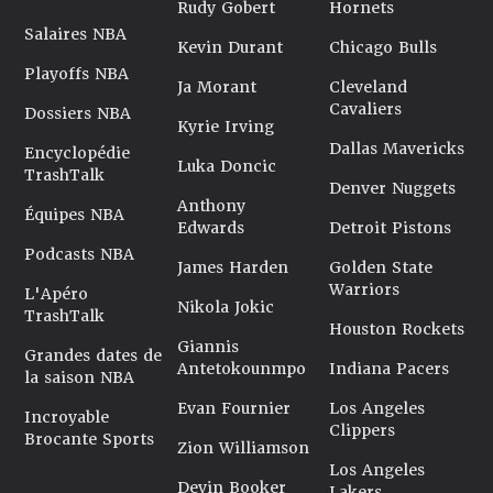
Rudy Gobert
Hornets
Salaires NBA
Kevin Durant
Chicago Bulls
Playoffs NBA
Ja Morant
Cleveland
Cavaliers
Dossiers NBA
Kyrie Irving
Dallas Mavericks
Encyclopédie
Luka Doncic
TrashTalk
Denver Nuggets
Anthony
Équipes NBA
Edwards
Detroit Pistons
Podcasts NBA
James Harden
Golden State
Warriors
L'Apéro
Nikola Jokic
TrashTalk
Houston Rockets
Giannis
Grandes dates de
Antetokounmpo
Indiana Pacers
la saison NBA
Evan Fournier
Los Angeles
Incroyable
Clippers
Brocante Sports
Zion Williamson
Los Angeles
Devin Booker
Lakers