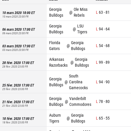
Georgia
Ole Miss
@
L
63
-
81
10 mars 2020 18:00
ET
Bulldogs
Rebels
10 mars 2020 23:00
FR
Georgia
LSU
@
L
94
-
64
06 mars 2020 17:00
ET
Bulldogs
Tigers
06 mars 2020 23:00
FR
Florida
Georgia
@
L
54
-
68
03 mars 2020 17:00
ET
Gators
Bulldogs
03 mars 2020 23:00
FR
Arkansas
Georgia
@
L
99
-
89
28 févr. 2020 17:00
ET
Razorbacks
Bulldogs
28 févr. 2020 23:00
FR
South
Georgia
@
Carolina
L
94
-
90
Bulldogs
25 févr. 2020 17:00
ET
Gamecocks
25 févr. 2020 23:00
FR
Georgia
Vanderbilt
@
L
78
-
80
21 févr. 2020 17:00
ET
Bulldogs
Commodores
21 févr. 2020 23:00
FR
Auburn
Georgia
@
L
65
-
55
18 févr. 2020 17:00
ET
Tigers
Bulldogs
18 févr. 2020 23:00
FR