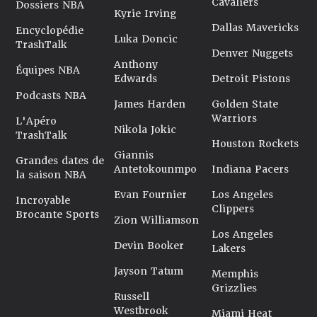
Cavaliers
Dossiers NBA
Kyrie Irving
Dallas Mavericks
Encyclopédie
Luka Doncic
TrashTalk
Denver Nuggets
Anthony
Équipes NBA
Edwards
Detroit Pistons
Podcasts NBA
James Harden
Golden State
Warriors
L'Apéro
Nikola Jokic
TrashTalk
Houston Rockets
Giannis
Grandes dates de
Antetokounmpo
Indiana Pacers
la saison NBA
Evan Fournier
Los Angeles
Incroyable
Clippers
Brocante Sports
Zion Williamson
Los Angeles
Devin Booker
Lakers
Jayson Tatum
Memphis
Grizzlies
Russell
Westbrook
Miami Heat