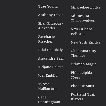
Trae Young
Milwaukee Bucks
Anthony Davis
Minnesota
Timberwolves
Shai Gilgeous-
Alexander
New Orleans
Pelicans
Zaccharie
Risacher
New York Knicks
Bilal Coulibaly
Oklahoma City
Thunder
Alexandre Sarr
Orlando Magic
Tidjane Salaün
Philadelphia
Joel Embiid
76ers
Tyrese
Phoenix Suns
Haliburton
Portland Trail
Cade
Blazers
Cunningham