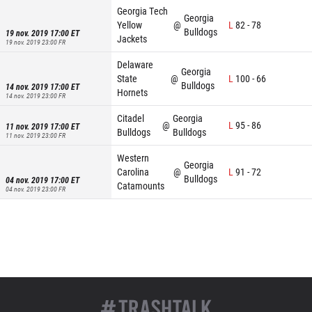
Georgia Tech
Georgia
Yellow
@
L
82
-
78
Bulldogs
19 nov. 2019 17:00
ET
Jackets
19 nov. 2019 23:00
FR
Delaware
Georgia
State
@
L
100
-
66
Bulldogs
14 nov. 2019 17:00
ET
Hornets
14 nov. 2019 23:00
FR
Citadel
Georgia
@
L
95
-
86
11 nov. 2019 17:00
ET
Bulldogs
Bulldogs
11 nov. 2019 23:00
FR
Western
Georgia
Carolina
@
L
91
-
72
Bulldogs
04 nov. 2019 17:00
ET
Catamounts
04 nov. 2019 23:00
FR