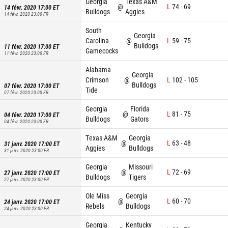
Georgia
Texas A&M
@
L
74
-
69
14 févr. 2020 17:00
ET
Bulldogs
Aggies
14 févr. 2020 23:00
FR
South
Georgia
Carolina
@
L
59
-
75
Bulldogs
11 févr. 2020 17:00
ET
Gamecocks
11 févr. 2020 23:00
FR
Alabama
Georgia
Crimson
@
L
102
-
105
Bulldogs
07 févr. 2020 17:00
ET
Tide
07 févr. 2020 23:00
FR
Georgia
Florida
@
L
81
-
75
04 févr. 2020 17:00
ET
Bulldogs
Gators
04 févr. 2020 23:00
FR
Texas A&M
Georgia
@
L
63
-
48
31 janv. 2020 17:00
ET
Aggies
Bulldogs
31 janv. 2020 23:00
FR
Georgia
Missouri
@
L
72
-
69
27 janv. 2020 17:00
ET
Bulldogs
Tigers
27 janv. 2020 23:00
FR
Ole Miss
Georgia
@
L
60
-
70
24 janv. 2020 17:00
ET
Rebels
Bulldogs
24 janv. 2020 23:00
FR
Georgia
Kentucky