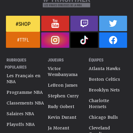
#SHOP
#TTFL
RUBRIQUES
JOUEURS
ÉQUIPES
POPULAIRES
Victor
Atlanta Hawks
Wembanyama
Les Français en
Boston Celtics
NBA
LeBron James
Brooklyn Nets
Programme NBA
Stephen Curry
Charlotte
Classements NBA
Rudy Gobert
Hornets
Salaires NBA
Kevin Durant
Chicago Bulls
Playoffs NBA
Ja Morant
Cleveland