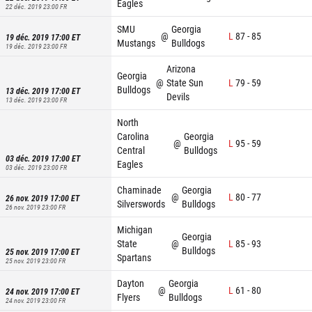
Eagles
22 déc. 2019 23:00
FR
SMU
Georgia
@
L
87
-
85
19 déc. 2019 17:00
ET
Mustangs
Bulldogs
19 déc. 2019 23:00
FR
Arizona
Georgia
@
State Sun
L
79
-
59
Bulldogs
13 déc. 2019 17:00
ET
Devils
13 déc. 2019 23:00
FR
North
Carolina
Georgia
@
L
95
-
59
Central
Bulldogs
03 déc. 2019 17:00
ET
Eagles
03 déc. 2019 23:00
FR
Chaminade
Georgia
@
L
80
-
77
26 nov. 2019 17:00
ET
Silverswords
Bulldogs
26 nov. 2019 23:00
FR
Michigan
Georgia
State
@
L
85
-
93
Bulldogs
25 nov. 2019 17:00
ET
Spartans
25 nov. 2019 23:00
FR
Dayton
Georgia
@
L
61
-
80
24 nov. 2019 17:00
ET
Flyers
Bulldogs
24 nov. 2019 23:00
FR