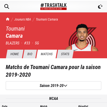
TrashTalk Actu NBA
Joueurs NBA
Toumani
Camara
Toumani
Camara
BLAZERS
·
#
33
·
SG
HOME
BIO
MATCHS
STATS
Matchs de
Toumani Camara
pour la saison
2019-2020
Saison 2019-20
NCAA
Date
Match
Résultat