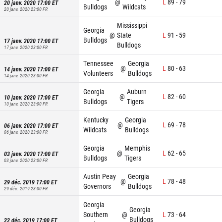
@
L
89
-
79
20 janv. 2020 17:00
ET
Bulldogs
Wildcats
20 janv. 2020 23:00
FR
Mississippi
Georgia
@
State
L
91
-
59
Bulldogs
17 janv. 2020 17:00
ET
Bulldogs
17 janv. 2020 23:00
FR
Tennessee
Georgia
@
L
80
-
63
14 janv. 2020 17:00
ET
Volunteers
Bulldogs
14 janv. 2020 23:00
FR
Georgia
Auburn
@
L
82
-
60
10 janv. 2020 17:00
ET
Bulldogs
Tigers
10 janv. 2020 23:00
FR
Kentucky
Georgia
@
L
69
-
78
06 janv. 2020 17:00
ET
Wildcats
Bulldogs
06 janv. 2020 23:00
FR
Georgia
Memphis
@
L
62
-
65
03 janv. 2020 17:00
ET
Bulldogs
Tigers
03 janv. 2020 23:00
FR
Austin Peay
Georgia
@
L
78
-
48
29 déc. 2019 17:00
ET
Governors
Bulldogs
29 déc. 2019 23:00
FR
Georgia
Georgia
Southern
@
L
73
-
64
Bulldogs
22 déc. 2019 17:00
ET