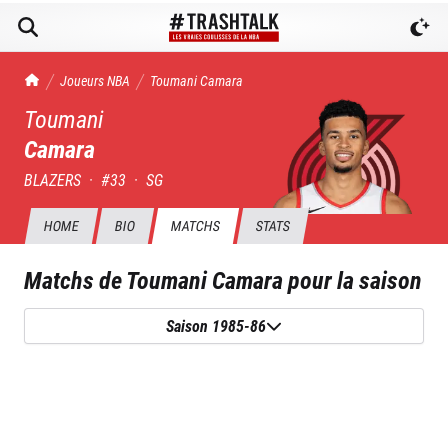
TrashTalk Actu NBA
Joueurs NBA
Toumani
Camara
Toumani
Camara
BLAZERS
·
#
33
·
SG
HOME
BIO
MATCHS
STATS
Matchs de
Toumani Camara
pour la saison
Saison 1985-86