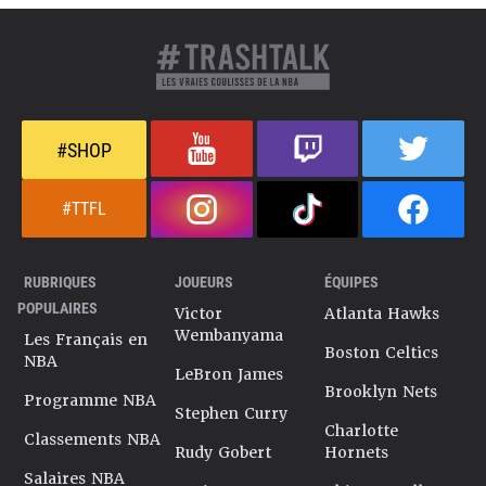
#SHOP
#TTFL
RUBRIQUES
JOUEURS
ÉQUIPES
POPULAIRES
Victor
Atlanta Hawks
Wembanyama
Les Français en
Boston Celtics
NBA
LeBron James
Brooklyn Nets
Programme NBA
Stephen Curry
Charlotte
Classements NBA
Rudy Gobert
Hornets
Salaires NBA