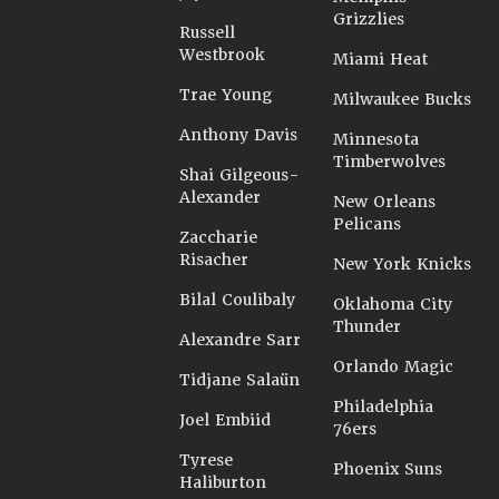
Grizzlies
Russell
Westbrook
Miami Heat
Trae Young
Milwaukee Bucks
Anthony Davis
Minnesota
Timberwolves
Shai Gilgeous-
Alexander
New Orleans
Pelicans
Zaccharie
Risacher
New York Knicks
Bilal Coulibaly
Oklahoma City
Thunder
Alexandre Sarr
Orlando Magic
Tidjane Salaün
Philadelphia
Joel Embiid
76ers
Tyrese
Phoenix Suns
Haliburton