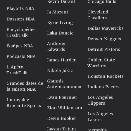
Kevin Durant
Chicago Bulls
Playoffs NBA
Ja Morant
Cleveland
Cavaliers
Dossiers NBA
Kyrie Irving
Dallas Mavericks
Encyclopédie
Luka Doncic
TrashTalk
Denver Nuggets
Anthony
Équipes NBA
Edwards
Detroit Pistons
Podcasts NBA
James Harden
Golden State
Warriors
L'Apéro
Nikola Jokic
TrashTalk
Houston Rockets
Giannis
Grandes dates de
Antetokounmpo
Indiana Pacers
la saison NBA
Evan Fournier
Los Angeles
Incroyable
Clippers
Brocante Sports
Zion Williamson
Los Angeles
Devin Booker
Lakers
Jayson Tatum
Memphis