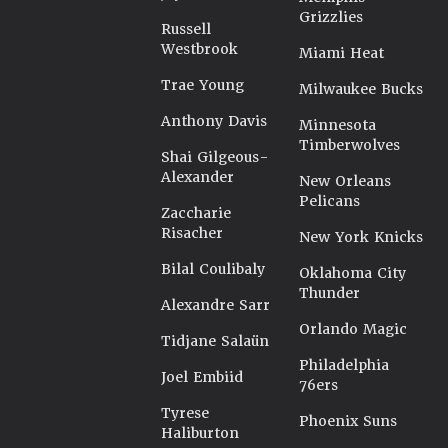
Grizzlies
Russell
Westbrook
Miami Heat
Trae Young
Milwaukee Bucks
Anthony Davis
Minnesota
Timberwolves
Shai Gilgeous-
Alexander
New Orleans
Pelicans
Zaccharie
Risacher
New York Knicks
Bilal Coulibaly
Oklahoma City
Thunder
Alexandre Sarr
Orlando Magic
Tidjane Salaün
Philadelphia
Joel Embiid
76ers
Tyrese
Phoenix Suns
Haliburton