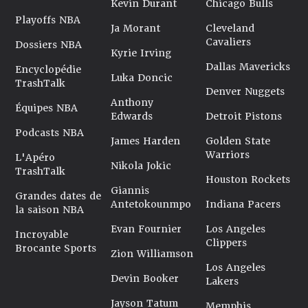
Kevin Durant
Chicago Bulls
Playoffs NBA
Ja Morant
Cleveland
Cavaliers
Dossiers NBA
Kyrie Irving
Dallas Mavericks
Encyclopédie
Luka Doncic
TrashTalk
Denver Nuggets
Anthony
Équipes NBA
Edwards
Detroit Pistons
Podcasts NBA
James Harden
Golden State
Warriors
L'Apéro
Nikola Jokic
TrashTalk
Houston Rockets
Giannis
Grandes dates de
Antetokounmpo
Indiana Pacers
la saison NBA
Evan Fournier
Los Angeles
Incroyable
Clippers
Brocante Sports
Zion Williamson
Los Angeles
Devin Booker
Lakers
Jayson Tatum
Memphis