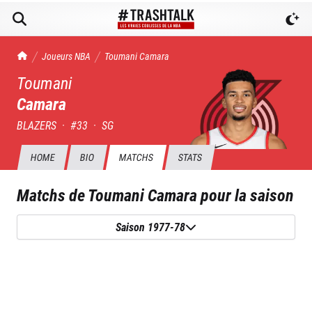
TrashTalk Actu NBA
Joueurs NBA
Toumani
Camara
Toumani
Camara
BLAZERS
·
#
33
·
SG
HOME
BIO
MATCHS
STATS
Matchs de
Toumani Camara
pour la saison
Saison 1977-78