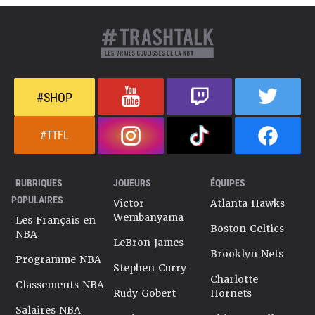
#SHOP
#TTFL
RUBRIQUES
JOUEURS
ÉQUIPES
POPULAIRES
Victor
Atlanta Hawks
Wembanyama
Les Français en
Boston Celtics
NBA
LeBron James
Brooklyn Nets
Programme NBA
Stephen Curry
Charlotte
Classements NBA
Rudy Gobert
Hornets
Salaires NBA