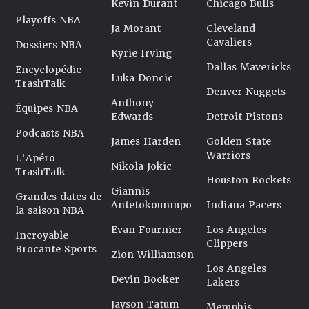
Kevin Durant
Chicago Bulls
Playoffs NBA
Ja Morant
Cleveland
Cavaliers
Dossiers NBA
Kyrie Irving
Dallas Mavericks
Encyclopédie
Luka Doncic
TrashTalk
Denver Nuggets
Anthony
Équipes NBA
Edwards
Detroit Pistons
Podcasts NBA
James Harden
Golden State
Warriors
L'Apéro
Nikola Jokic
TrashTalk
Houston Rockets
Giannis
Grandes dates de
Antetokounmpo
Indiana Pacers
la saison NBA
Evan Fournier
Los Angeles
Incroyable
Clippers
Brocante Sports
Zion Williamson
Los Angeles
Devin Booker
Lakers
Jayson Tatum
Memphis