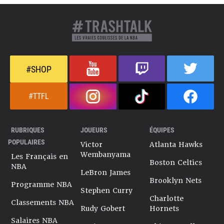
#SHOP
#TTFL
RUBRIQUES
JOUEURS
ÉQUIPES
POPULAIRES
Victor
Atlanta Hawks
Wembanyama
Les Français en
Boston Celtics
NBA
LeBron James
Brooklyn Nets
Programme NBA
Stephen Curry
Charlotte
Classements NBA
Rudy Gobert
Hornets
Salaires NBA