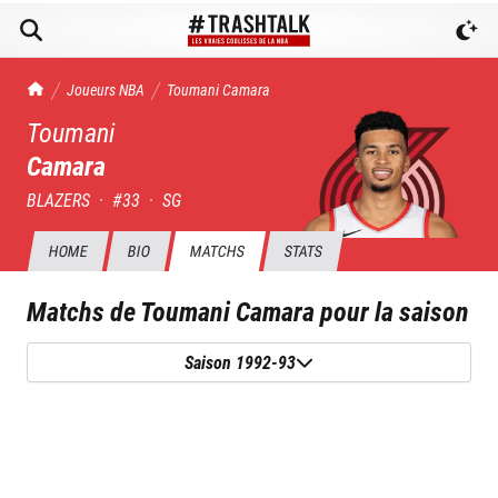
TrashTalk Actu NBA
Joueurs NBA
Toumani
Camara
Toumani
Camara
BLAZERS
·
#
33
·
SG
HOME
BIO
MATCHS
STATS
Matchs de
Toumani Camara
pour la saison
Saison 1992-93