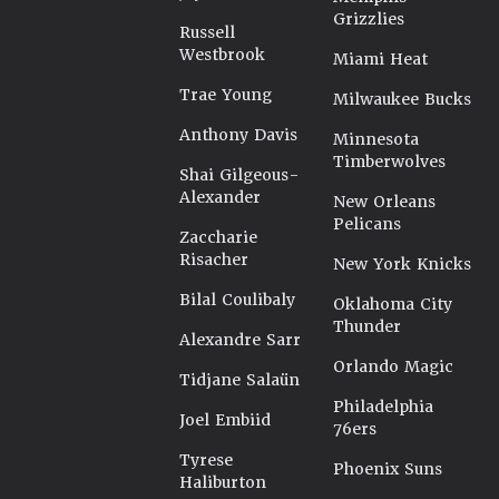
Grizzlies
Russell
Westbrook
Miami Heat
Trae Young
Milwaukee Bucks
Anthony Davis
Minnesota
Timberwolves
Shai Gilgeous-
Alexander
New Orleans
Pelicans
Zaccharie
Risacher
New York Knicks
Bilal Coulibaly
Oklahoma City
Thunder
Alexandre Sarr
Orlando Magic
Tidjane Salaün
Philadelphia
Joel Embiid
76ers
Tyrese
Phoenix Suns
Haliburton