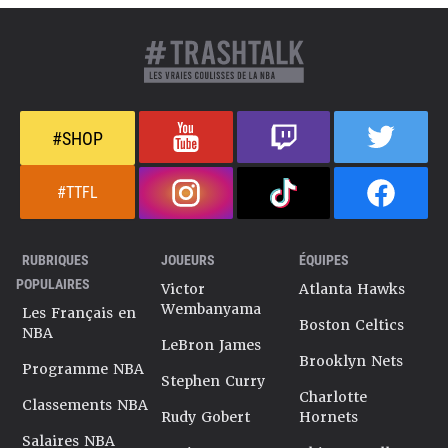
#SHOP
#TTFL
RUBRIQUES
JOUEURS
ÉQUIPES
POPULAIRES
Victor
Atlanta Hawks
Wembanyama
Les Français en
Boston Celtics
NBA
LeBron James
Brooklyn Nets
Programme NBA
Stephen Curry
Charlotte
Classements NBA
Rudy Gobert
Hornets
Salaires NBA