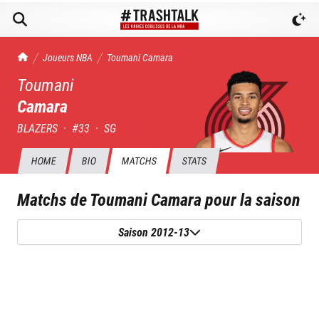
TrashTalk Actu NBA
Joueurs NBA
Toumani
Camara
Toumani
Camara
BLAZERS
·
#
33
·
SG
HOME
BIO
MATCHS
STATS
Matchs de
Toumani Camara
pour la saison
Saison 2012-13