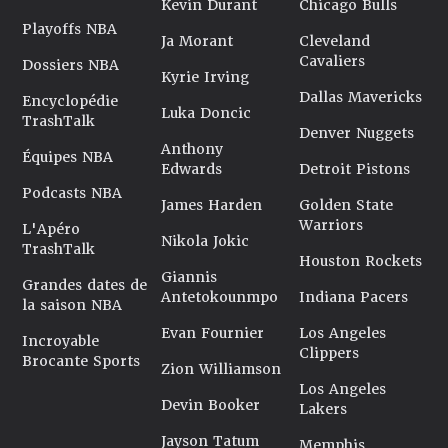
Kevin Durant
Chicago Bulls
Playoffs NBA
Ja Morant
Cleveland
Cavaliers
Dossiers NBA
Kyrie Irving
Dallas Mavericks
Encyclopédie
Luka Doncic
TrashTalk
Denver Nuggets
Anthony
Équipes NBA
Edwards
Detroit Pistons
Podcasts NBA
James Harden
Golden State
Warriors
L'Apéro
Nikola Jokic
TrashTalk
Houston Rockets
Giannis
Grandes dates de
Antetokounmpo
Indiana Pacers
la saison NBA
Evan Fournier
Los Angeles
Incroyable
Clippers
Brocante Sports
Zion Williamson
Los Angeles
Devin Booker
Lakers
Jayson Tatum
Memphis