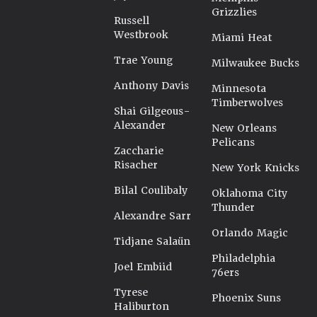
Grizzlies
Russell
Westbrook
Miami Heat
Trae Young
Milwaukee Bucks
Anthony Davis
Minnesota
Timberwolves
Shai Gilgeous-
Alexander
New Orleans
Pelicans
Zaccharie
Risacher
New York Knicks
Bilal Coulibaly
Oklahoma City
Thunder
Alexandre Sarr
Orlando Magic
Tidjane Salaün
Philadelphia
Joel Embiid
76ers
Tyrese
Phoenix Suns
Haliburton