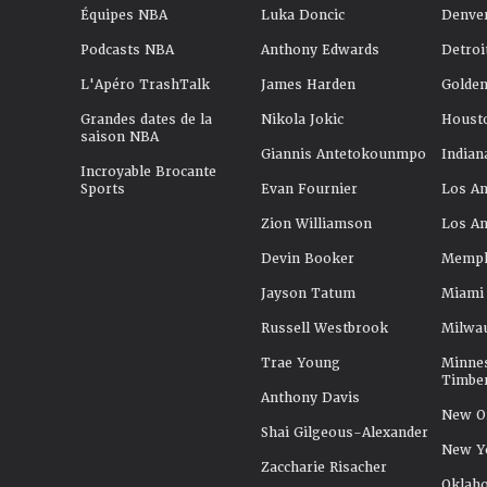
Équipes NBA
Luka Doncic
Denve
Podcasts NBA
Anthony Edwards
Detroi
L'Apéro TrashTalk
James Harden
Golden
Grandes dates de la
Nikola Jokic
Houst
saison NBA
Giannis Antetokounmpo
Indian
Incroyable Brocante
Sports
Evan Fournier
Los An
Zion Williamson
Los An
Devin Booker
Memphi
Jayson Tatum
Miami
Russell Westbrook
Milwa
Trae Young
Minne
Timbe
Anthony Davis
New Or
Shai Gilgeous-Alexander
New Y
Zaccharie Risacher
Oklah