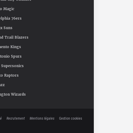
o Magic
elphia 76ers
x Suns
nd Trail Blazers
mento Kings
tonio Spurs
e Supersonics
o Raptors
azz
ngton Wizards
té
Recrutement
Mentions légales
Gestion cookies