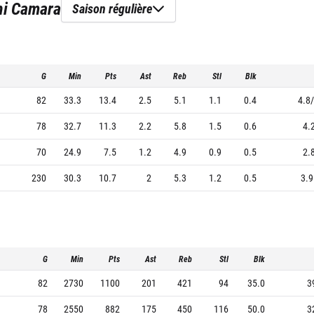
i Camara
Saison régulière
G
Min
Pts
Ast
Reb
Stl
Blk
82
33.3
13.4
2.5
5.1
1.1
0.4
4.8/
78
32.7
11.3
2.2
5.8
1.5
0.6
4.
70
24.9
7.5
1.2
4.9
0.9
0.5
2.
230
30.3
10.7
2
5.3
1.2
0.5
3.9
G
Min
Pts
Ast
Reb
Stl
Blk
82
2730
1100
201
421
94
35.0
3
78
2550
882
175
450
116
50.0
3