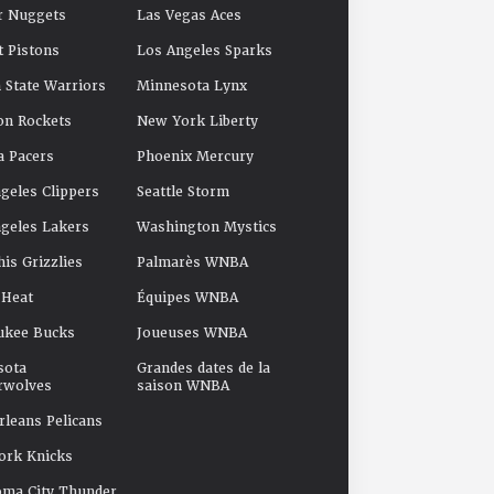
r Nuggets
Las Vegas Aces
t Pistons
Los Angeles Sparks
 State Warriors
Minnesota Lynx
on Rockets
New York Liberty
a Pacers
Phoenix Mercury
geles Clippers
Seattle Storm
geles Lakers
Washington Mystics
s Grizzlies
Palmarès WNBA
 Heat
Équipes WNBA
ukee Bucks
Joueuses WNBA
sota
Grandes dates de la
rwolves
saison WNBA
leans Pelicans
ork Knicks
oma City Thunder