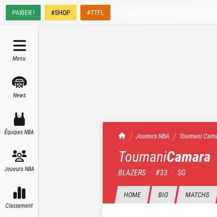
PARIER !
#SHOP
#TTFL
Menu
News
Équipes NBA
TrashTalk Actu NBA
Joueurs NBA
Toumani
Cam
Toumani
Camara
Joueurs NBA
BLAZERS
·
#
33
·
SG
HOME
BIO
MATCHS
Classement