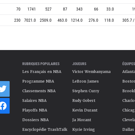
70
1741
527
87
343
66
33.0
1
230
7021.0
2509.0
463.0
1214.0
276.0
118.0
305.7 /
RUBRIQUES POPULAIRES
JOUEURS
ÉQUIPES
Les Français en NBA
Victor Wembanyama
Atlant
Programme NBA
LeBron James
Boston
Classements NBA
Stephen Curry
Brookl
Salaires NBA
Rudy Gobert
Charlo
Playoffs NBA
Kevin Durant
Chicag
Dossiers NBA
Ja Morant
Clevel
Encyclopédie TrashTalk
Kyrie Irving
Dallas