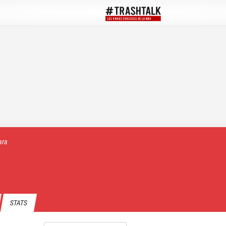
ara
STATS