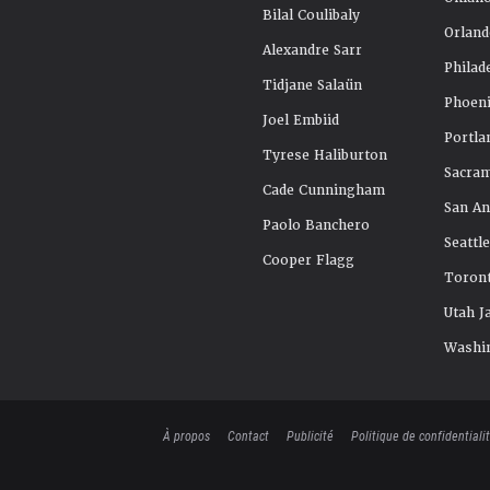
Bilal Coulibaly
Orland
Alexandre Sarr
Philad
Tidjane Salaün
Phoeni
Joel Embiid
Portla
Tyrese Haliburton
Sacra
Cade Cunningham
San An
Paolo Banchero
Seattl
Cooper Flagg
Toront
Utah J
Washi
À propos
Contact
Publicité
Politique de confidentiali