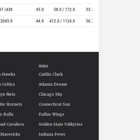
97 /438
45.0
58.0 / 172.0
33.7
75 / 99
 2045.0
44.8
412.0 / 1124.0
36.7
263.0 / 362.0
WNBA
a Hawks
Caitlin Clark
 Celtics
Atlanta Dream
yn Nets
Chicago Sky
tte Hornets
Connecticut Sun
o Bulls
Dallas Wings
and Cavaliers
Golden State Valkyries
 Mavericks
Indiana Fever