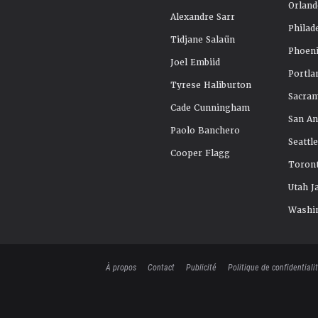
Orland
Alexandre Sarr
Philad
Tidjane Salaün
Phoeni
Joel Embiid
Portla
Tyrese Haliburton
Sacra
Cade Cunningham
San An
Paolo Banchero
Seattl
Cooper Flagg
Toront
Utah J
Washi
À propos
Contact
Publicité
Politique de confidentiali