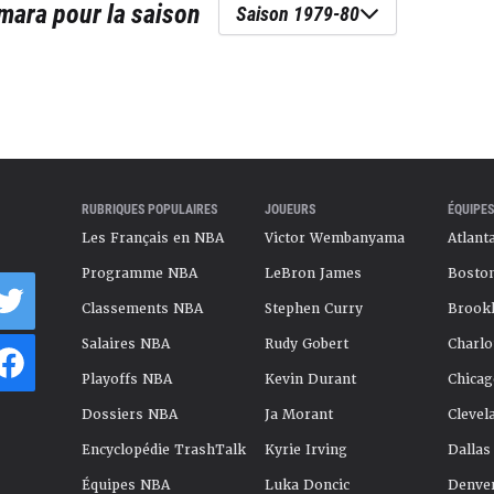
mara
pour la saison
Saison 1979-80
RUBRIQUES POPULAIRES
JOUEURS
ÉQUIPES
Les Français en NBA
Victor Wembanyama
Atlant
Programme NBA
LeBron James
Boston
Classements NBA
Stephen Curry
Brookl
Salaires NBA
Rudy Gobert
Charlo
Playoffs NBA
Kevin Durant
Chicag
Dossiers NBA
Ja Morant
Clevel
Encyclopédie TrashTalk
Kyrie Irving
Dallas
Équipes NBA
Luka Doncic
Denve