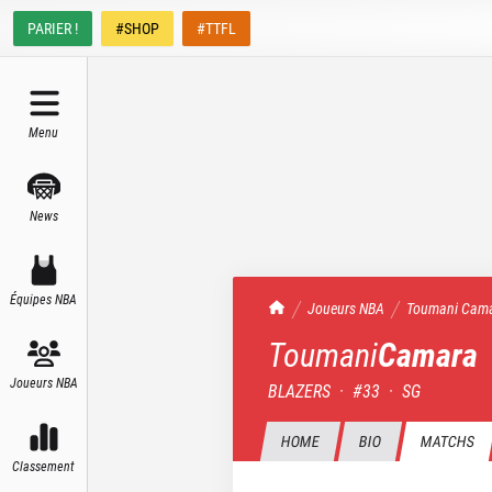
PARIER !
#SHOP
#TTFL
Menu
News
Équipes NBA
TrashTalk Actu NBA
Joueurs NBA
Toumani
Cam
Toumani
Camara
Joueurs NBA
BLAZERS
·
#
33
·
SG
HOME
BIO
MATCHS
Classement