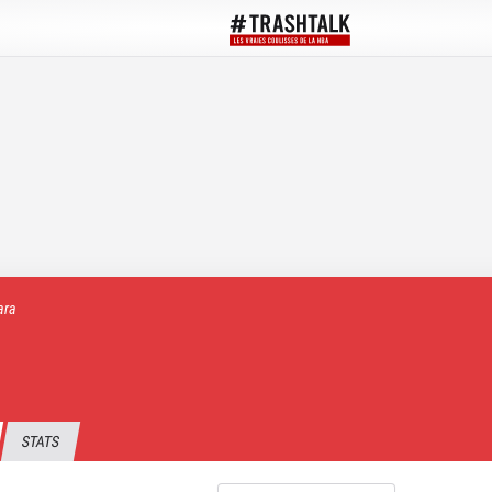
ara
STATS