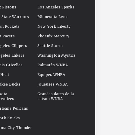
t Pistons
Los Angeles Sparks
 State Warriors
Minnesota Lynx
on Rockets
New York Liberty
a Pacers
Phoenix Mercury
geles Clippers
Seattle Storm
geles Lakers
Washington Mystics
s Grizzlies
Palmarès WNBA
 Heat
Équipes WNBA
ukee Bucks
Joueuses WNBA
sota
Grandes dates de la
rwolves
saison WNBA
leans Pelicans
ork Knicks
oma City Thunder