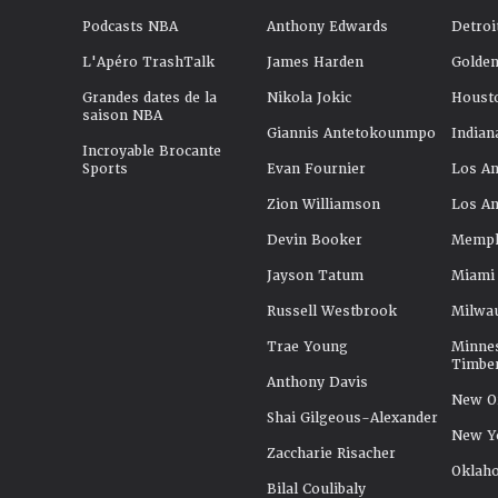
Podcasts NBA
Anthony Edwards
Detroi
L'Apéro TrashTalk
James Harden
Golden
Grandes dates de la
Nikola Jokic
Houst
saison NBA
Giannis Antetokounmpo
Indian
Incroyable Brocante
Sports
Evan Fournier
Los An
Zion Williamson
Los An
Devin Booker
Memphi
Jayson Tatum
Miami
Russell Westbrook
Milwa
Trae Young
Minne
Timbe
Anthony Davis
New Or
Shai Gilgeous-Alexander
New Y
Zaccharie Risacher
Oklah
Bilal Coulibaly