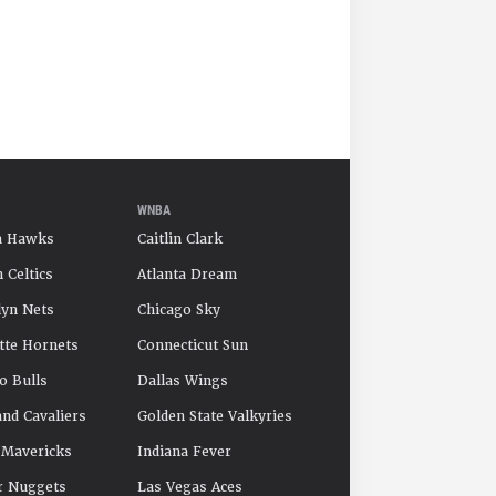
WNBA
a Hawks
Caitlin Clark
 Celtics
Atlanta Dream
yn Nets
Chicago Sky
tte Hornets
Connecticut Sun
o Bulls
Dallas Wings
and Cavaliers
Golden State Valkyries
 Mavericks
Indiana Fever
r Nuggets
Las Vegas Aces