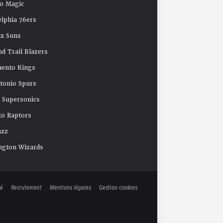
o Magic
elphia 76ers
x Suns
nd Trail Blazers
mento Kings
tonio Spurs
e Supersonics
o Raptors
azz
ngton Wizards
té
Recrutement
Mentions légales
Gestion cookies