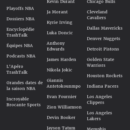
Kevin Durant
Chicago Bulls
Playoffs NBA
Ja Morant
Cleveland
Cavaliers
Dossiers NBA
Kyrie Irving
Dallas Mavericks
Encyclopédie
Luka Doncic
TrashTalk
Denver Nuggets
Anthony
Équipes NBA
Edwards
Detroit Pistons
Podcasts NBA
James Harden
Golden State
Warriors
L'Apéro
Nikola Jokic
TrashTalk
Houston Rockets
Giannis
Grandes dates de
Antetokounmpo
Indiana Pacers
la saison NBA
Evan Fournier
Los Angeles
Incroyable
Clippers
Brocante Sports
Zion Williamson
Los Angeles
Devin Booker
Lakers
Jayson Tatum
Memphis