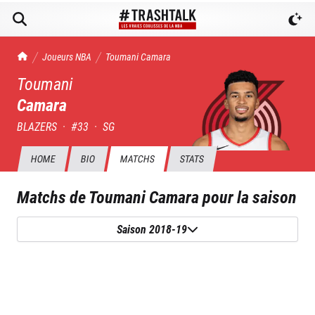
TrashTalk Actu NBA
Joueurs NBA
Toumani
Camara
Toumani
Camara
BLAZERS
·
#
33
·
SG
HOME
BIO
MATCHS
STATS
Matchs de
Toumani Camara
pour la saison
Saison 2018-19