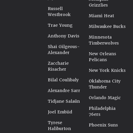
Grizzlies
Russell
Westbrook
Miami Heat
Trae Young
Milwaukee Bucks
Anthony Davis
Minnesota
Timberwolves
Shai Gilgeous-
Alexander
New Orleans
Pelicans
Zaccharie
Risacher
New York Knicks
Bilal Coulibaly
Oklahoma City
Thunder
Alexandre Sarr
Orlando Magic
Tidjane Salaün
Philadelphia
Joel Embiid
76ers
Tyrese
Phoenix Suns
Haliburton