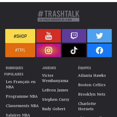
#SHOP
#TTFL
RUBRIQUES
JOUEURS
ÉQUIPES
POPULAIRES
Victor
Atlanta Hawks
Wembanyama
Les Français en
Boston Celtics
NBA
LeBron James
Brooklyn Nets
Programme NBA
Stephen Curry
Charlotte
Classements NBA
Rudy Gobert
Hornets
Salaires NBA