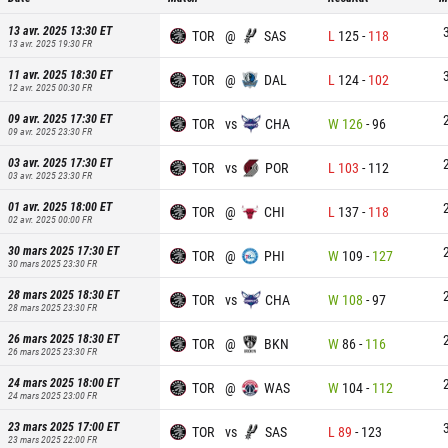
13 avr. 2025 13:30
ET
TOR
@
SAS
L
125
-
118
13 avr. 2025 19:30
FR
11 avr. 2025 18:30
ET
TOR
@
DAL
L
124
-
102
12 avr. 2025 00:30
FR
09 avr. 2025 17:30
ET
TOR
vs
CHA
W
126
-
96
09 avr. 2025 23:30
FR
03 avr. 2025 17:30
ET
TOR
vs
POR
L
103
-
112
03 avr. 2025 23:30
FR
01 avr. 2025 18:00
ET
TOR
@
CHI
L
137
-
118
02 avr. 2025 00:00
FR
30 mars 2025 17:30
ET
TOR
@
PHI
W
109
-
127
30 mars 2025 23:30
FR
28 mars 2025 18:30
ET
TOR
vs
CHA
W
108
-
97
28 mars 2025 23:30
FR
26 mars 2025 18:30
ET
TOR
@
BKN
W
86
-
116
26 mars 2025 23:30
FR
24 mars 2025 18:00
ET
TOR
@
WAS
W
104
-
112
24 mars 2025 23:00
FR
23 mars 2025 17:00
ET
TOR
vs
SAS
L
89
-
123
23 mars 2025 22:00
FR