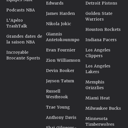
Edwards
Detroit Pistons
Podcasts NBA
James Harden
Golden State
Warriors
L'Apéro
Nikola Jokic
TrashTalk
Houston Rockets
Giannis
Grandes dates de
Antetokounmpo
Indiana Pacers
la saison NBA
Evan Fournier
Los Angeles
Incroyable
Clippers
Brocante Sports
Zion Williamson
Los Angeles
Devin Booker
Lakers
Jayson Tatum
Memphis
Grizzlies
Russell
Westbrook
Miami Heat
Trae Young
Milwaukee Bucks
Anthony Davis
Minnesota
Timberwolves
Shai Gilgeous-