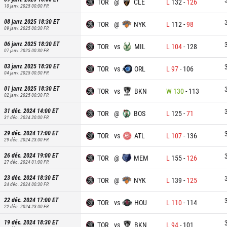
TOR
@
CLE
L
132
-
126
10 janv. 2025 00:00
FR
08 janv. 2025 18:30
ET
TOR
@
NYK
L
112
-
98
09 janv. 2025 00:30
FR
06 janv. 2025 18:30
ET
TOR
vs
MIL
L
104
-
128
07 janv. 2025 00:30
FR
03 janv. 2025 18:30
ET
TOR
vs
ORL
L
97
-
106
04 janv. 2025 00:30
FR
01 janv. 2025 18:30
ET
TOR
vs
BKN
W
130
-
113
02 janv. 2025 00:30
FR
31 déc. 2024 14:00
ET
TOR
@
BOS
L
125
-
71
31 déc. 2024 20:00
FR
29 déc. 2024 17:00
ET
TOR
vs
ATL
L
107
-
136
29 déc. 2024 23:00
FR
26 déc. 2024 19:00
ET
TOR
@
MEM
L
155
-
126
27 déc. 2024 01:00
FR
23 déc. 2024 18:30
ET
TOR
@
NYK
L
139
-
125
24 déc. 2024 00:30
FR
22 déc. 2024 17:00
ET
TOR
vs
HOU
L
110
-
114
22 déc. 2024 23:00
FR
19 déc. 2024 18:30
ET
TOR
vs
BKN
L
94
-
101