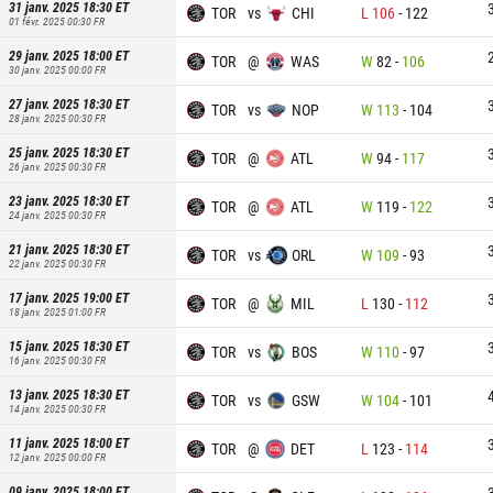
31 janv. 2025 18:30
ET
TOR
vs
CHI
L
106
-
122
01 févr. 2025 00:30
FR
29 janv. 2025 18:00
ET
TOR
@
WAS
W
82
-
106
30 janv. 2025 00:00
FR
27 janv. 2025 18:30
ET
TOR
vs
NOP
W
113
-
104
28 janv. 2025 00:30
FR
25 janv. 2025 18:30
ET
TOR
@
ATL
W
94
-
117
26 janv. 2025 00:30
FR
23 janv. 2025 18:30
ET
TOR
@
ATL
W
119
-
122
24 janv. 2025 00:30
FR
21 janv. 2025 18:30
ET
TOR
vs
ORL
W
109
-
93
22 janv. 2025 00:30
FR
17 janv. 2025 19:00
ET
TOR
@
MIL
L
130
-
112
18 janv. 2025 01:00
FR
15 janv. 2025 18:30
ET
TOR
vs
BOS
W
110
-
97
16 janv. 2025 00:30
FR
13 janv. 2025 18:30
ET
TOR
vs
GSW
W
104
-
101
14 janv. 2025 00:30
FR
11 janv. 2025 18:00
ET
TOR
@
DET
L
123
-
114
12 janv. 2025 00:00
FR
09 janv. 2025 18:00
ET