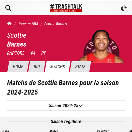
TrashTalk Actu NBA
Joueurs NBA
Scottie
Barnes
Scottie
Barnes
RAPTORS
·
#
4
·
PF
HOME
BIO
MATCHS
STATS
Matchs de
Scottie Barnes
pour la saison
2024-2025
Saison 2024-25
Saison régulière
Date
Match
Résultat
M