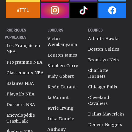
#TTFL
RUBRIQUES
JOUEURS
ÉQUIPES
POPULAIRES
Victor
Atlanta Hawks
Wembanyama
Les Français en
Boston Celtics
NBA
LeBron James
Brooklyn Nets
Programme NBA
Stephen Curry
Charlotte
Classements NBA
Rudy Gobert
Hornets
Salaires NBA
Kevin Durant
Chicago Bulls
Playoffs NBA
Ja Morant
Cleveland
Cavaliers
Dossiers NBA
Kyrie Irving
Dallas Mavericks
Encyclopédie
Luka Doncic
TrashTalk
Denver Nuggets
Anthony
Équipes NBA