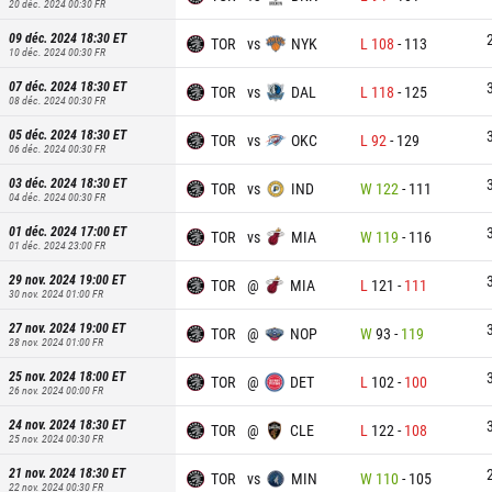
20 déc. 2024 00:30
FR
09 déc. 2024 18:30
ET
TOR
vs
NYK
L
108
-
113
10 déc. 2024 00:30
FR
07 déc. 2024 18:30
ET
TOR
vs
DAL
L
118
-
125
08 déc. 2024 00:30
FR
05 déc. 2024 18:30
ET
TOR
vs
OKC
L
92
-
129
06 déc. 2024 00:30
FR
03 déc. 2024 18:30
ET
TOR
vs
IND
W
122
-
111
04 déc. 2024 00:30
FR
01 déc. 2024 17:00
ET
TOR
vs
MIA
W
119
-
116
01 déc. 2024 23:00
FR
29 nov. 2024 19:00
ET
TOR
@
MIA
L
121
-
111
30 nov. 2024 01:00
FR
27 nov. 2024 19:00
ET
TOR
@
NOP
W
93
-
119
28 nov. 2024 01:00
FR
25 nov. 2024 18:00
ET
TOR
@
DET
L
102
-
100
26 nov. 2024 00:00
FR
24 nov. 2024 18:30
ET
TOR
@
CLE
L
122
-
108
25 nov. 2024 00:30
FR
21 nov. 2024 18:30
ET
TOR
vs
MIN
W
110
-
105
22 nov. 2024 00:30
FR