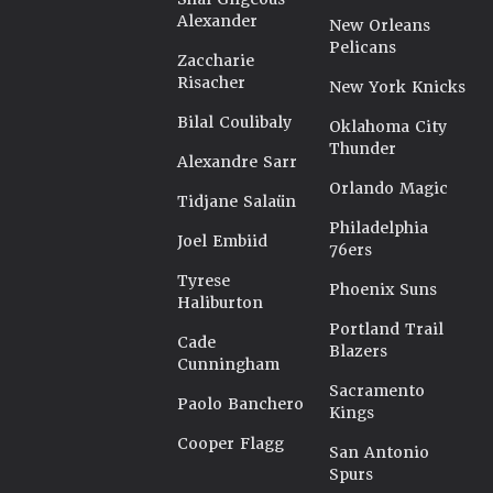
Alexander
New Orleans
Pelicans
Zaccharie
Risacher
New York Knicks
Bilal Coulibaly
Oklahoma City
Thunder
Alexandre Sarr
Orlando Magic
Tidjane Salaün
Philadelphia
Joel Embiid
76ers
Tyrese
Phoenix Suns
Haliburton
Portland Trail
Cade
Blazers
Cunningham
Sacramento
Paolo Banchero
Kings
Cooper Flagg
San Antonio
Spurs