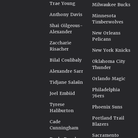
Trae Young
Milwaukee Bucks
Anthony Davis
Minnesota
Timberwolves
Shai Gilgeous-
Alexander
New Orleans
Pelicans
Zaccharie
Risacher
New York Knicks
Bilal Coulibaly
Oklahoma City
Thunder
Alexandre Sarr
Orlando Magic
Tidjane Salaün
Philadelphia
Joel Embiid
76ers
Tyrese
Phoenix Suns
Haliburton
Portland Trail
Cade
Blazers
Cunningham
Sacramento