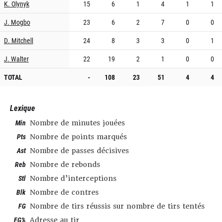
K. Olynyk
15
6
1
4
1
1
J. Mogbo
23
6
2
7
0
0
D. Mitchell
24
8
3
3
0
1
J. Walter
22
19
2
1
0
0
TOTAL
-
108
23
51
4
4
Lexique
Min
Nombre de minutes jouées
Pts
Nombre de points marqués
Ast
Nombre de passes décisives
Reb
Nombre de rebonds
Stl
Nombre d’interceptions
Blk
Nombre de contres
FG
Nombre de tirs réussis sur nombre de tirs tentés
FG%
Adresse au tir