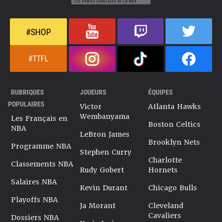
#SHOP
#TTFL
RUBRIQUES
JOUEURS
ÉQUIPES
POPULAIRES
Victor
Atlanta Hawks
Wembanyama
Les Français en
Boston Celtics
NBA
LeBron James
Brooklyn Nets
Programme NBA
Stephen Curry
Charlotte
Classements NBA
Rudy Gobert
Hornets
Salaires NBA
Kevin Durant
Chicago Bulls
Playoffs NBA
Ja Morant
Cleveland
Cavaliers
Dossiers NBA