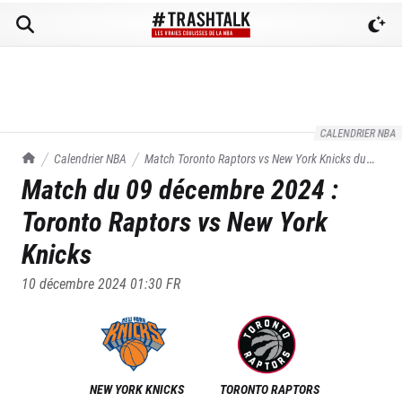
CALENDRIER NBA
TrashTalk Actu NBA
Calendrier NBA
Match
Toronto Raptors
vs
New York Knicks
du
Match du
09 décembre 2024
:
09/12/2024
Toronto Raptors
vs
New York
Knicks
10 décembre 2024 01:30
FR
NEW YORK KNICKS
TORONTO RAPTORS