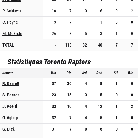
P. Achiuwa
16
7
0
6
0
2
C. Payne
13
7
1
1
0
0
M. McBride
26
8
5
3
1
0
TOTAL
-
113
32
40
7
7
Statistiques
Toronto Raptors
Joueur
Min
Pts
Ast
Reb
Stl
Blk
R. Barrett
37
30
4
8
1
0
S. Barnes
23
15
3
5
0
0
J. Poeltl
33
10
4
12
1
2
O. Agbaji
32
7
4
5
1
0
G. Dick
31
7
0
6
0
0