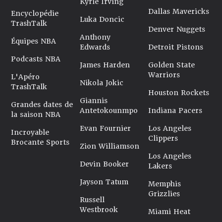
Kyrie Irving
Dallas Mavericks
Encyclopédie
Luka Doncic
TrashTalk
Denver Nuggets
Anthony
Équipes NBA
Edwards
Detroit Pistons
Podcasts NBA
James Harden
Golden State
Warriors
L'Apéro
Nikola Jokic
TrashTalk
Houston Rockets
Giannis
Grandes dates de
Antetokounmpo
Indiana Pacers
la saison NBA
Evan Fournier
Los Angeles
Incroyable
Clippers
Brocante Sports
Zion Williamson
Los Angeles
Devin Booker
Lakers
Jayson Tatum
Memphis
Grizzlies
Russell
Westbrook
Miami Heat