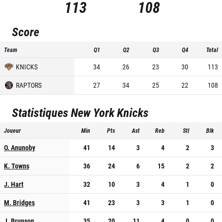
113
108
Score
Team
Q1
Q2
Q3
Q4
Total
KNICKS
34
26
23
30
113
RAPTORS
27
34
25
22
108
Statistiques
New York Knicks
Joueur
Min
Pts
Ast
Reb
Stl
Blk
O. Anunoby
41
14
3
4
2
3
K. Towns
36
24
6
15
2
2
J. Hart
32
10
3
4
1
0
M. Bridges
41
23
3
3
1
0
J. Brunson
35
20
11
4
0
0