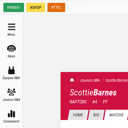
PARIER !
#SHOP
#TTFL
Menu
News
Équipes NBA
TrashTalk Actu NBA
Joueurs NBA
Scottie
Barnes
Scottie
Barnes
Joueurs NBA
RAPTORS
·
#
4
·
PF
HOME
BIO
MATCHS
Classement