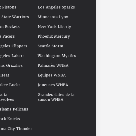
t Pistons
Los Angeles Sparks
 State Warriors
Minnesota Lynx
on Rockets
New York Liberty
a Pacers
Phoenix Mercury
geles Clippers
Seattle Storm
geles Lakers
Washington Mystics
s Grizzlies
Palmarès WNBA
 Heat
Équipes WNBA
ukee Bucks
Joueuses WNBA
sota
Grandes dates de la
rwolves
saison WNBA
leans Pelicans
ork Knicks
oma City Thunder