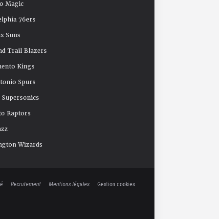
o Magic
elphia 76ers
x Suns
nd Trail Blazers
mento Kings
tonio Spurs
e Supersonics
o Raptors
azz
ngton Wizards
té
Recrutement
Mentions légales
Gestion cookies