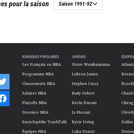
nes
pour la saison
Saison 1991-92
RUBRIQUES POPULAIRES
JOUEURS
ÉQUIPES
Les Français en NBA
Victor Wembanyama
Atlant
Programme NBA
LeBron James
Boston
Classements NBA
Stephen Curry
Brookl
Salaires NBA
Rudy Gobert
Charlo
Playoffs NBA
Kevin Durant
Chicag
Dossiers NBA
Ja Morant
Clevel
Encyclopédie TrashTalk
Kyrie Irving
Dallas
Équipes NBA
Luka Doncic
Denve