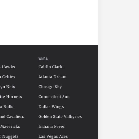
WNBA
a Hawks
Caitlin Clark
 Celtics
Atlanta Dream
yn Nets
Chicago Sky
tte Hornets
Connecticut Sun
o Bulls
Dallas Wings
and Cavaliers
Golden State Valkyries
 Mavericks
Indiana Fever
r Nuggets
Las Vegas Aces