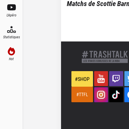
Matchs de
Scottie Bar
L'Apéro
Statistiques
Hot
#SHOP
#TTFL