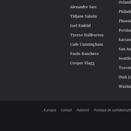
Orland
Alexandre Sarr
Philad
Tidjane Salaün
Phoeni
Joel Embiid
Portla
Tyrese Haliburton
Sacra
Cade Cunningham
San An
Paolo Banchero
Seattl
Cooper Flagg
Toront
Utah J
Washi
À propos
Contact
Publicité
Politique de confidentiali