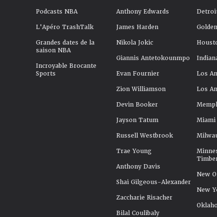
Podcasts NBA
Anthony Edwards
Detroi
L'Apéro TrashTalk
James Harden
Golden
Grandes dates de la
Nikola Jokic
Houst
saison NBA
Giannis Antetokounmpo
Indian
Incroyable Brocante
Sports
Evan Fournier
Los An
Zion Williamson
Los An
Devin Booker
Memphi
Jayson Tatum
Miami
Russell Westbrook
Milwa
Trae Young
Minne
Timbe
Anthony Davis
New Or
Shai Gilgeous-Alexander
New Y
Zaccharie Risacher
Oklah
Bilal Coulibaly