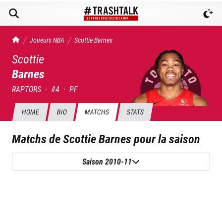
TrashTalk Actu NBA
Joueurs NBA
Scottie
Barnes
Scottie
Barnes
RAPTORS
·
#
4
·
PF
HOME
BIO
MATCHS
STATS
Matchs de
Scottie Barnes
pour la saison
Saison 2010-11