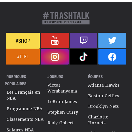
#SHOP
#TTFL
RUBRIQUES
JOUEURS
ÉQUIPES
POPULAIRES
Victor
Atlanta Hawks
Wembanyama
Les Français en
Boston Celtics
NBA
LeBron James
Brooklyn Nets
Programme NBA
Stephen Curry
Charlotte
Classements NBA
Rudy Gobert
Hornets
Salaires NBA