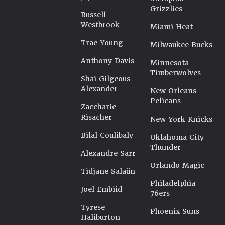
Grizzlies
Russell
Westbrook
Miami Heat
Trae Young
Milwaukee Bucks
Anthony Davis
Minnesota
Timberwolves
Shai Gilgeous-
Alexander
New Orleans
Pelicans
Zaccharie
Risacher
New York Knicks
Bilal Coulibaly
Oklahoma City
Thunder
Alexandre Sarr
Orlando Magic
Tidjane Salaün
Philadelphia
Joel Embiid
76ers
Tyrese
Phoenix Suns
Haliburton