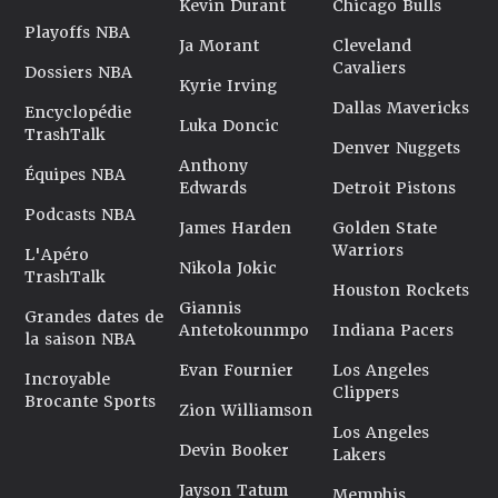
Kevin Durant
Chicago Bulls
Playoffs NBA
Ja Morant
Cleveland
Cavaliers
Dossiers NBA
Kyrie Irving
Dallas Mavericks
Encyclopédie
Luka Doncic
TrashTalk
Denver Nuggets
Anthony
Équipes NBA
Edwards
Detroit Pistons
Podcasts NBA
James Harden
Golden State
Warriors
L'Apéro
Nikola Jokic
TrashTalk
Houston Rockets
Giannis
Grandes dates de
Antetokounmpo
Indiana Pacers
la saison NBA
Evan Fournier
Los Angeles
Incroyable
Clippers
Brocante Sports
Zion Williamson
Los Angeles
Devin Booker
Lakers
Jayson Tatum
Memphis