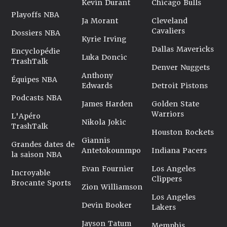
Kevin Durant
Chicago Bulls
Playoffs NBA
Ja Morant
Cleveland
Cavaliers
Dossiers NBA
Kyrie Irving
Dallas Mavericks
Encyclopédie
Luka Doncic
TrashTalk
Denver Nuggets
Anthony
Équipes NBA
Edwards
Detroit Pistons
Podcasts NBA
James Harden
Golden State
Warriors
L'Apéro
Nikola Jokic
TrashTalk
Houston Rockets
Giannis
Grandes dates de
Antetokounmpo
Indiana Pacers
la saison NBA
Evan Fournier
Los Angeles
Incroyable
Clippers
Brocante Sports
Zion Williamson
Los Angeles
Devin Booker
Lakers
Jayson Tatum
Memphis