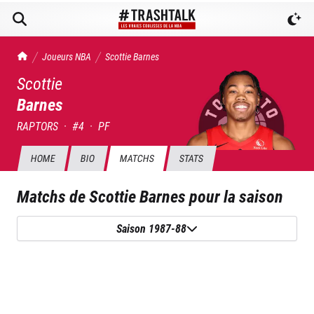
TrashTalk Actu NBA
Joueurs NBA
Scottie
Barnes
Scottie
Barnes
RAPTORS
·
#
4
·
PF
HOME
BIO
MATCHS
STATS
Matchs de
Scottie Barnes
pour la saison
Saison 1987-88