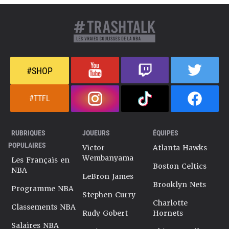
#SHOP
#TTFL
RUBRIQUES
JOUEURS
ÉQUIPES
POPULAIRES
Victor
Atlanta Hawks
Wembanyama
Les Français en
Boston Celtics
NBA
LeBron James
Brooklyn Nets
Programme NBA
Stephen Curry
Charlotte
Classements NBA
Rudy Gobert
Hornets
Salaires NBA