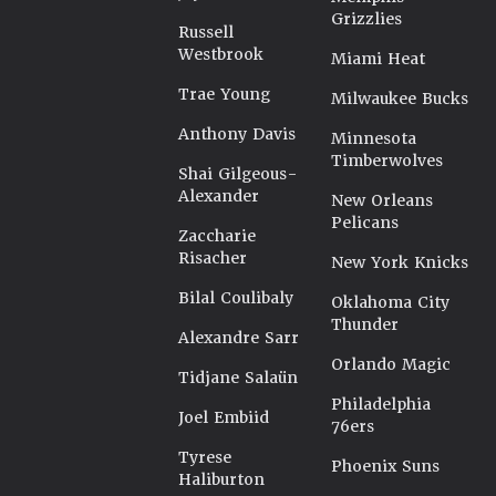
Grizzlies
Russell
Westbrook
Miami Heat
Trae Young
Milwaukee Bucks
Anthony Davis
Minnesota
Timberwolves
Shai Gilgeous-
Alexander
New Orleans
Pelicans
Zaccharie
Risacher
New York Knicks
Bilal Coulibaly
Oklahoma City
Thunder
Alexandre Sarr
Orlando Magic
Tidjane Salaün
Philadelphia
Joel Embiid
76ers
Tyrese
Phoenix Suns
Haliburton