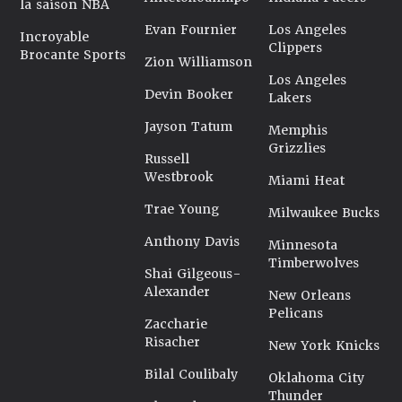
la saison NBA
Evan Fournier
Los Angeles
Incroyable
Clippers
Brocante Sports
Zion Williamson
Los Angeles
Devin Booker
Lakers
Jayson Tatum
Memphis
Grizzlies
Russell
Westbrook
Miami Heat
Trae Young
Milwaukee Bucks
Anthony Davis
Minnesota
Timberwolves
Shai Gilgeous-
Alexander
New Orleans
Pelicans
Zaccharie
Risacher
New York Knicks
Bilal Coulibaly
Oklahoma City
Thunder