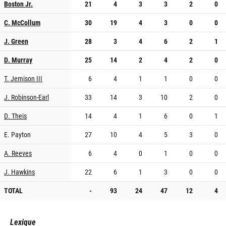
Boston Jr.
21
4
3
3
2
0
C. McCollum
30
19
4
3
0
0
J. Green
28
3
4
6
2
1
D. Murray
25
14
2
4
2
0
T. Jemison III
6
4
1
1
0
0
J. Robinson-Earl
33
14
3
10
2
0
D. Theis
14
4
1
6
0
1
E. Payton
27
10
4
5
3
0
A. Reeves
6
4
0
1
0
0
J. Hawkins
22
6
1
3
0
0
TOTAL
-
93
24
47
12
4
Lexique