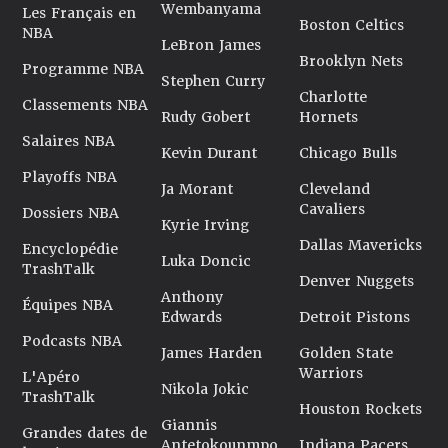
Wembanyama
Les Français en
Boston Celtics
NBA
LeBron James
Brooklyn Nets
Programme NBA
Stephen Curry
Charlotte
Classements NBA
Rudy Gobert
Hornets
Salaires NBA
Kevin Durant
Chicago Bulls
Playoffs NBA
Ja Morant
Cleveland
Cavaliers
Dossiers NBA
Kyrie Irving
Dallas Mavericks
Encyclopédie
Luka Doncic
TrashTalk
Denver Nuggets
Anthony
Équipes NBA
Edwards
Detroit Pistons
Podcasts NBA
James Harden
Golden State
Warriors
L'Apéro
Nikola Jokic
TrashTalk
Houston Rockets
Giannis
Grandes dates de
Antetokounmpo
Indiana Pacers