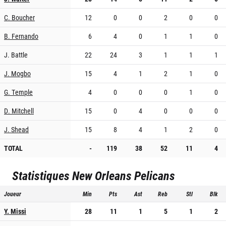
C. Boucher
12
0
0
2
0
0
B. Fernando
6
4
0
1
1
0
J. Battle
22
24
3
1
1
1
J. Mogbo
15
4
1
2
1
0
G. Temple
4
0
0
0
1
0
D. Mitchell
15
0
4
0
0
0
J. Shead
15
8
4
1
2
0
TOTAL
-
119
38
52
11
4
Statistiques
New Orleans Pelicans
Joueur
Min
Pts
Ast
Reb
Stl
Blk
Y. Missi
28
11
1
5
1
2