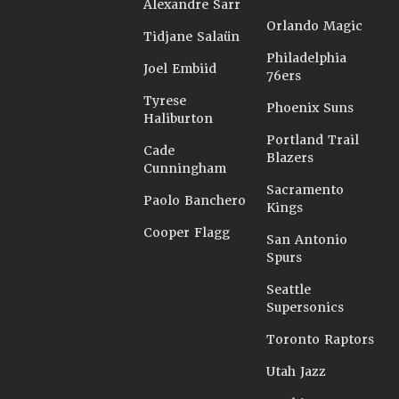
Alexandre Sarr
Orlando Magic
Tidjane Salaün
Philadelphia
Joel Embiid
76ers
Tyrese
Phoenix Suns
Haliburton
Portland Trail
Cade
Blazers
Cunningham
Sacramento
Paolo Banchero
Kings
Cooper Flagg
San Antonio
Spurs
Seattle
Supersonics
Toronto Raptors
Utah Jazz