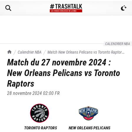
CALENDRIER NBA
TrashTalk Actu NBA
Calendrier NBA
Match
New Orleans Pelicans
vs
Toronto Raptors
Match du
27 novembre 2024
:
du
27/11/2024
New Orleans Pelicans
vs
Toronto
Raptors
28 novembre 2024 02:00
FR
TORONTO RAPTORS
NEW ORLEANS PELICANS