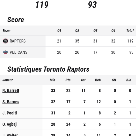
119
93
Score
Team
Q1
Q2
Q3
Q4
Total
RAPTORS
21
35
31
32
119
PELICANS
20
26
17
30
93
Statistiques
Toronto Raptors
Joueur
Min
Pts
Ast
Reb
Stl
Blk
R. Barrett
33
22
11
8
0
0
S. Barnes
32
17
7
12
0
1
J. Poeltl
31
2
1
8
2
1
O. Agbaji
28
24
2
6
1
1
J. Walter
28
14
5
11
2
0