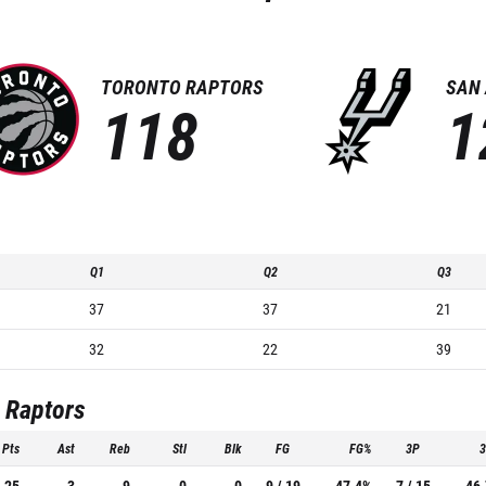
TORONTO RAPTORS
SAN
118
1
Q1
Q2
Q3
37
37
21
32
22
39
 Raptors
Pts
Ast
Reb
Stl
Blk
FG
FG%
3P
25
3
9
0
0
9 / 19
47.4%
7 / 15
46