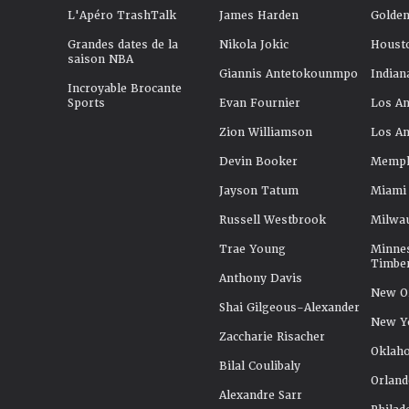
L'Apéro TrashTalk
James Harden
Golden
Grandes dates de la
Nikola Jokic
Houst
saison NBA
Giannis Antetokounmpo
Indian
Incroyable Brocante
Sports
Evan Fournier
Los An
Zion Williamson
Los An
Devin Booker
Memphi
Jayson Tatum
Miami
Russell Westbrook
Milwa
Trae Young
Minne
Timbe
Anthony Davis
New Or
Shai Gilgeous-Alexander
New Y
Zaccharie Risacher
Oklah
Bilal Coulibaly
Orland
Alexandre Sarr