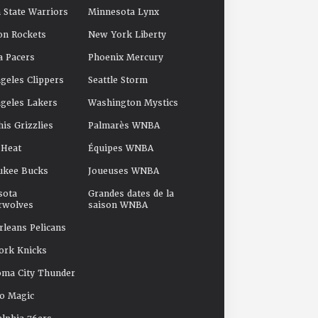
 State Warriors
Minnesota Lynx
on Rockets
New York Liberty
a Pacers
Phoenix Mercury
geles Clippers
Seattle Storm
geles Lakers
Washington Mystics
s Grizzlies
Palmarès WNBA
 Heat
Équipes WNBA
ukee Bucks
Joueuses WNBA
sota
Grandes dates de la
rwolves
saison WNBA
leans Pelicans
ork Knicks
oma City Thunder
o Magic