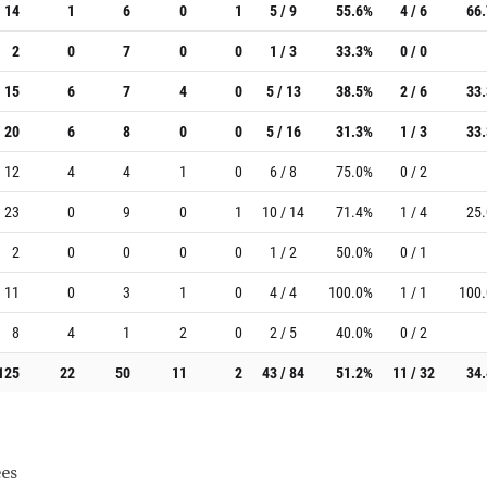
14
1
6
0
1
5 / 9
55.6%
4 / 6
66
2
0
7
0
0
1 / 3
33.3%
0 / 0
15
6
7
4
0
5 / 13
38.5%
2 / 6
33
20
6
8
0
0
5 / 16
31.3%
1 / 3
33
12
4
4
1
0
6 / 8
75.0%
0 / 2
23
0
9
0
1
10 / 14
71.4%
1 / 4
25
2
0
0
0
0
1 / 2
50.0%
0 / 1
11
0
3
1
0
4 / 4
100.0%
1 / 1
100
8
4
1
2
0
2 / 5
40.0%
0 / 2
125
22
50
11
2
43 / 84
51.2%
11 / 32
34
es