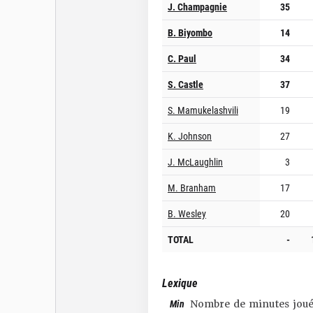
J. Champagnie
35
B. Biyombo
14
C. Paul
34
S. Castle
37
S. Mamukelashvili
19
K. Johnson
27
J. McLaughlin
3
M. Branham
17
B. Wesley
20
TOTAL
-
Lexique
Min
Nombre de minutes joué