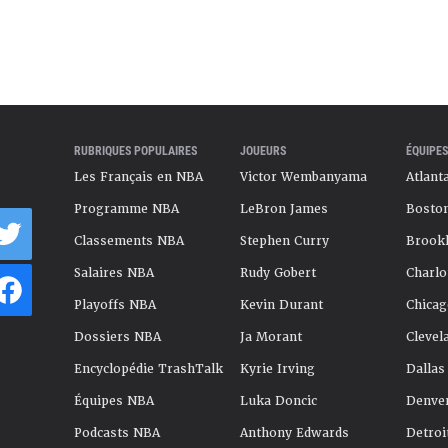
RUBRIQUES POPULAIRES
JOUEURS
ÉQUIPES
Les Français en NBA
Victor Wembanyama
Atlant
Programme NBA
LeBron James
Boston
Classements NBA
Stephen Curry
Brookl
Salaires NBA
Rudy Gobert
Charlo
Playoffs NBA
Kevin Durant
Chicag
Dossiers NBA
Ja Morant
Clevel
Encyclopédie TrashTalk
Kyrie Irving
Dallas
Équipes NBA
Luka Doncic
Denve
Podcasts NBA
Anthony Edwards
Detroi