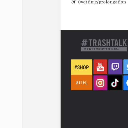
OT
Overtime/prolongation
#SHOP
#TTFL