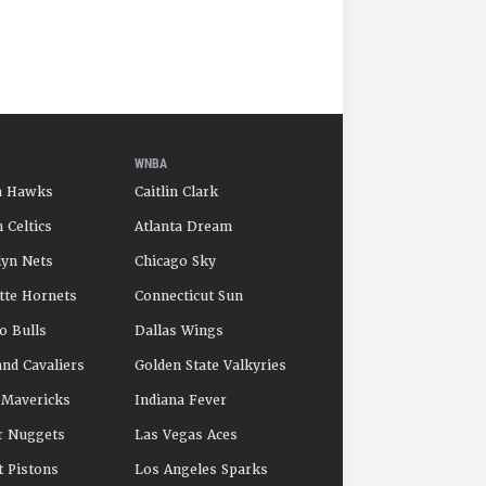
WNBA
a Hawks
Caitlin Clark
 Celtics
Atlanta Dream
yn Nets
Chicago Sky
tte Hornets
Connecticut Sun
o Bulls
Dallas Wings
and Cavaliers
Golden State Valkyries
 Mavericks
Indiana Fever
r Nuggets
Las Vegas Aces
t Pistons
Los Angeles Sparks