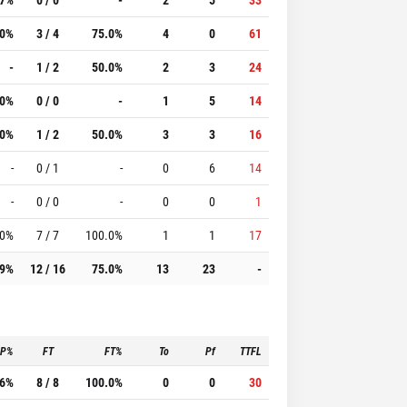
.0%
3 / 4
75.0%
4
0
61
-
1 / 2
50.0%
2
3
24
.0%
0 / 0
-
1
5
14
.0%
1 / 2
50.0%
3
3
16
-
0 / 1
-
0
6
14
-
0 / 0
-
0
0
1
.0%
7 / 7
100.0%
1
1
17
.9%
12 / 16
75.0%
13
23
-
3P%
FT
FT%
To
Pf
TTFL
.6%
8 / 8
100.0%
0
0
30