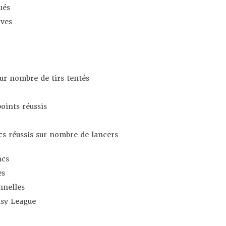
ués
ives
sur nombre de tirs tentés
oints réussis
s réussis sur nombre de lancers
ncs
es
nnelles
asy League