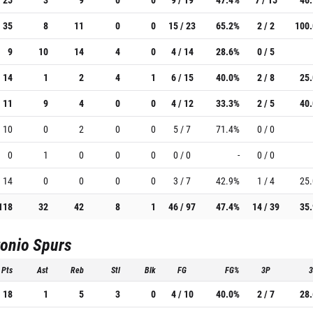
35
8
11
0
0
15 / 23
65.2%
2 / 2
100
9
10
14
4
0
4 / 14
28.6%
0 / 5
14
1
2
4
1
6 / 15
40.0%
2 / 8
25
11
9
4
0
0
4 / 12
33.3%
2 / 5
40
10
0
2
0
0
5 / 7
71.4%
0 / 0
0
1
0
0
0
0 / 0
-
0 / 0
14
0
0
0
0
3 / 7
42.9%
1 / 4
25
118
32
42
8
1
46 / 97
47.4%
14 / 39
35
onio Spurs
Pts
Ast
Reb
Stl
Blk
FG
FG%
3P
18
1
5
3
0
4 / 10
40.0%
2 / 7
28