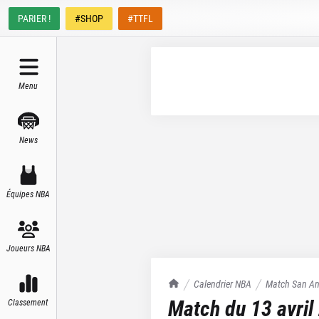
PARIER !
#SHOP
#TTFL
Menu
News
Équipes NBA
Joueurs NBA
TrashTalk Actu NBA
Calendrier NBA
Match
San An
Match du
13 avril
Classement