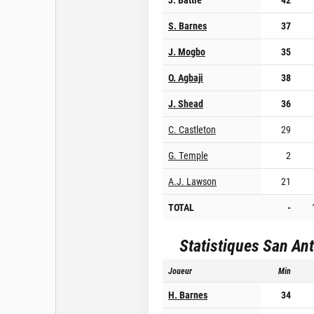
S. Barnes
37
J. Mogbo
35
O. Agbaji
38
J. Shead
36
C. Castleton
29
G. Temple
2
A.J. Lawson
21
TOTAL
-
Statistiques
San Ant
Joueur
Min
H. Barnes
34