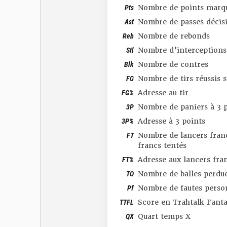
Pts
Nombre de points marq
Ast
Nombre de passes décis
Reb
Nombre de rebonds
Stl
Nombre d’interceptions
Blk
Nombre de contres
FG
Nombre de tirs réussis 
FG%
Adresse au tir
3P
Nombre de paniers à 3 p
3P%
Adresse à 3 points
FT
Nombre de lancers franc
francs tentés
FT%
Adresse aux lancers fra
TO
Nombre de balles perdu
Pf
Nombre de fautes perso
TTFL
Score en Trahtalk Fant
QX
Quart temps X