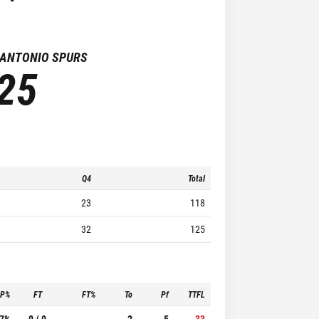
 ANTONIO SPURS
25
Q4
Total
23
118
32
125
3P%
FT
FT%
To
Pf
TTFL
.7%
0 / 0
-
2
5
33