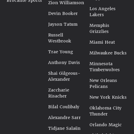
Brocante Sports
Zion Williamson
Los Angeles
Devin Booker
Lakers
Jayson Tatum
Memphis
Grizzlies
Russell
Westbrook
Miami Heat
Trae Young
Milwaukee Bucks
Anthony Davis
Minnesota
Timberwolves
Shai Gilgeous-
Alexander
New Orleans
Pelicans
Zaccharie
Risacher
New York Knicks
Bilal Coulibaly
Oklahoma City
Thunder
Alexandre Sarr
Orlando Magic
Tidjane Salaün