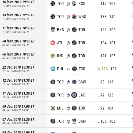
16 janv. 2019 19:00
ET
TOR
@
BOS
L
117
-
108
17 janv. 2019 01:00
FR
13 janv. 2019 12:00
ET
TOR
@
WAS
L
138
-
140
13 janv. 2019 18:00
FR
11 janv. 2019 18:30
ET
BKN
@
TOR
L
122
-
105
12 janv. 2019 00:30
FR
08 janv. 2019 18:30
ET
ATL
@
TOR
L
104
-
101
09 janv. 2019 00:30
FR
06 janv. 2019 18:30
ET
IND
@
TOR
L
121
-
105
07 janv. 2019 00:30
FR
22 déc. 2018 18:30
ET
PHI
vs
TOR
W
126
-
101
23 déc. 2018 00:30
FR
12 déc. 2018 21:30
ET
TOR
@
GSW
L
93
-
113
13 déc. 2018 03:30
FR
11 déc. 2018 21:30
ET
TOR
@
LAC
L
99
-
123
12 déc. 2018 03:30
FR
09 déc. 2018 17:00
ET
MIL
@
TOR
L
99
-
104
09 déc. 2018 23:00
FR
07 déc. 2018 18:30
ET
TOR
@
BKN
L
106
-
105
08 déc. 2018 00:30
FR
05 déc. 2018 19:00
ET