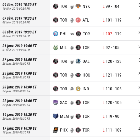
09 févr. 2019 18:30
ET
TOR
@
NYK
L
99
-
104
10 févr. 2019 00:30
FR
07 févr. 2019 18:30
ET
TOR
@
ATL
L
101
-
119
08 févr. 2019 00:30
FR
05 févr. 2019 19:00
ET
PHI
vs
TOR
L
107
-
119
06 févr. 2019 01:00
FR
31 janv. 2019 19:00
ET
MIL
@
TOR
L
92
-
105
01 févr. 2019 01:00
FR
27 janv. 2019 18:00
ET
TOR
@
DAL
L
120
-
123
28 janv. 2019 00:00
FR
25 janv. 2019 19:00
ET
TOR
@
HOU
L
121
-
119
26 janv. 2019 01:00
FR
23 janv. 2019 18:00
ET
TOR
@
IND
L
110
-
106
24 janv. 2019 00:00
FR
22 janv. 2019 18:00
ET
SAC
@
TOR
L
120
-
105
23 janv. 2019 00:00
FR
19 janv. 2019 18:30
ET
MEM
@
TOR
L
119
-
90
20 janv. 2019 00:30
FR
17 janv. 2019 18:30
ET
PHX
@
TOR
L
111
-
109
18 janv. 2019 00:30
FR