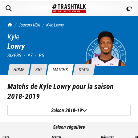
TrashTalk Actu NBA
Joueurs NBA
Kyle
Lowry
Kyle
Lowry
SIXERS
·
#
7
·
PG
HOME
BIO
MATCHS
STATS
Matchs de
Kyle Lowry
pour la saison
2018-2019
Saison 2018-19
Saison régulière
Date
Match
Résultat
M