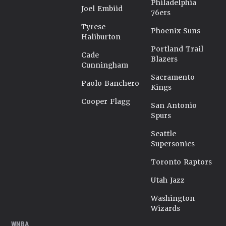
Philadelphia
Joel Embiid
76ers
Tyrese
Phoenix Suns
Haliburton
Portland Trail
Cade
Blazers
Cunningham
Sacramento
Paolo Banchero
Kings
Cooper Flagg
San Antonio
Spurs
Seattle
Supersonics
Toronto Raptors
Utah Jazz
Washington
Wizards
WNBA