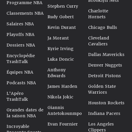
Brooklyn Nets
Programme NBA
Stephen Curry
Charlotte
Classements NBA
Rudy Gobert
Hornets
Salaires NBA
Kevin Durant
Chicago Bulls
Playoffs NBA
Ja Morant
Cleveland
Cavaliers
Dossiers NBA
Kyrie Irving
Dallas Mavericks
Encyclopédie
Luka Doncic
TrashTalk
Denver Nuggets
Anthony
Équipes NBA
Edwards
Detroit Pistons
Podcasts NBA
James Harden
Golden State
Warriors
L'Apéro
Nikola Jokic
TrashTalk
Houston Rockets
Giannis
Grandes dates de
Antetokounmpo
Indiana Pacers
la saison NBA
Evan Fournier
Los Angeles
Incroyable
Clippers