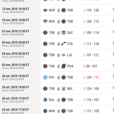
15 nov. 2018 00:30
FR
12 nov. 2018 18:30
ET
NOP
@
TOR
L
110
-
126
13 nov. 2018 00:30
FR
10 nov. 2018 14:00
ET
NYK
@
TOR
L
128
-
112
10 nov. 2018 20:00
FR
07 nov. 2018 21:00
ET
TOR
@
SAC
L
105
-
114
08 nov. 2018 03:00
FR
05 nov. 2018 20:00
ET
TOR
@
UTA
L
111
-
124
06 nov. 2018 02:00
FR
04 nov. 2018 20:30
ET
TOR
@
LAL
L
107
-
121
05 nov. 2018 02:30
FR
02 nov. 2018 21:00
ET
TOR
@
PHX
L
98
-
107
03 nov. 2018 02:00
FR
30 oct. 2018 18:30
ET
PHI
@
TOR
L
129
-
112
30 oct. 2018 23:30
FR
29 oct. 2018 19:00
ET
TOR
@
MIL
L
124
-
109
30 oct. 2018 00:00
FR
26 oct. 2018 17:30
ET
DAL
@
TOR
L
116
-
107
26 oct. 2018 23:30
FR
24 oct. 2018 17:30
ET
MIN
@
TOR
L
112
-
105
24 oct. 2018 23:30
FR