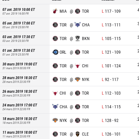
07 avr. 2019 10:00
ET
MIA
@
TOR
L
117
-
109
07 avr. 2019 16:00
FR
05 avr. 2019 17:00
ET
TOR
@
CHA
L
113
-
111
05 avr. 2019 23:00
FR
03 avr. 2019 17:30
ET
TOR
@
BKN
L
105
-
115
03 avr. 2019 23:30
FR
01 avr. 2019 17:30
ET
ORL
@
TOR
L
121
-
109
01 avr. 2019 23:30
FR
30 mars 2019 19:00
ET
TOR
@
CHI
L
101
-
124
31 mars 2019 00:00
FR
28 mars 2019 18:30
ET
TOR
@
NYK
L
92
-
117
28 mars 2019 23:30
FR
26 mars 2019 18:30
ET
CHI
@
TOR
L
112
-
103
26 mars 2019 23:30
FR
24 mars 2019 17:00
ET
CHA
@
TOR
L
114
-
115
24 mars 2019 22:00
FR
18 mars 2019 18:30
ET
NYK
@
TOR
L
128
-
92
18 mars 2019 23:30
FR
11 mars 2019 18:00
ET
TOR
@
CLE
L
126
-
101
11 mars 2019 23:00
FR