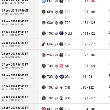
PHI
@
TOR
L
113
-
102
06 déc. 2018 01:00
FR
03 déc. 2018 18:30
ET
DEN
@
TOR
L
103
-
106
04 déc. 2018 00:30
FR
29 nov. 2018 19:00
ET
GSW
@
TOR
L
131
-
128
30 nov. 2018 01:00
FR
27 nov. 2018 19:00
ET
TOR
@
MEM
L
114
-
122
28 nov. 2018 01:00
FR
25 nov. 2018 17:00
ET
MIA
@
TOR
L
125
-
115
25 nov. 2018 23:00
FR
23 nov. 2018 18:30
ET
WAS
@
TOR
L
125
-
107
24 nov. 2018 00:30
FR
21 nov. 2018 18:30
ET
TOR
@
ATL
L
108
-
124
22 nov. 2018 00:30
FR
20 nov. 2018 18:00
ET
TOR
@
ORL
L
91
-
93
21 nov. 2018 00:00
FR
17 nov. 2018 19:00
ET
TOR
@
CHI
L
83
-
122
18 nov. 2018 01:00
FR
16 nov. 2018 18:00
ET
TOR
@
BOS
L
123
-
116
17 nov. 2018 00:00
FR
14 nov. 2018 18:30
ET
DET
@
TOR
L
104
-
106