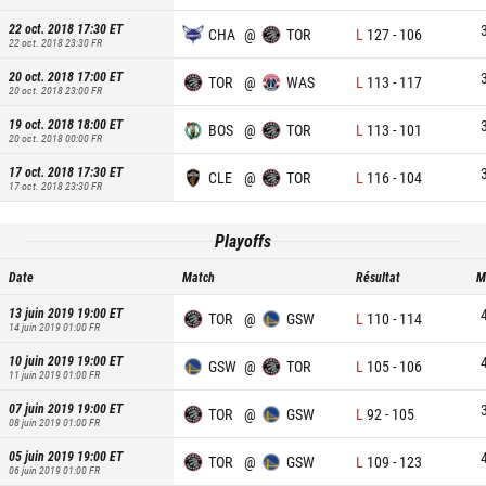
22 oct. 2018 17:30
ET
CHA
@
TOR
L
127
-
106
22 oct. 2018 23:30
FR
20 oct. 2018 17:00
ET
TOR
@
WAS
L
113
-
117
20 oct. 2018 23:00
FR
19 oct. 2018 18:00
ET
BOS
@
TOR
L
113
-
101
20 oct. 2018 00:00
FR
17 oct. 2018 17:30
ET
CLE
@
TOR
L
116
-
104
17 oct. 2018 23:30
FR
Playoffs
Date
Match
Résultat
M
13 juin 2019 19:00
ET
TOR
@
GSW
L
110
-
114
14 juin 2019 01:00
FR
10 juin 2019 19:00
ET
GSW
@
TOR
L
105
-
106
11 juin 2019 01:00
FR
07 juin 2019 19:00
ET
TOR
@
GSW
L
92
-
105
08 juin 2019 01:00
FR
05 juin 2019 19:00
ET
TOR
@
GSW
L
109
-
123
06 juin 2019 01:00
FR