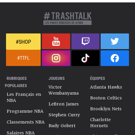
#SHOP
#TTFL
RUBRIQUES
JOUEURS
ÉQUIPES
POPULAIRES
Victor
Atlanta Hawks
Wembanyama
Les Français en
Boston Celtics
NBA
LeBron James
Brooklyn Nets
Programme NBA
Stephen Curry
Charlotte
Classements NBA
Rudy Gobert
Hornets
Salaires NBA