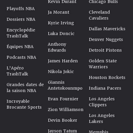
Kevin Durant
Chicago Bulls
Playoffs NBA
Ja Morant
Cleveland
Cavaliers
Dossiers NBA
Kyrie Irving
Dallas Mavericks
Encyclopédie
Luka Doncic
TrashTalk
Denver Nuggets
Anthony
Équipes NBA
Edwards
Detroit Pistons
Podcasts NBA
James Harden
Golden State
Warriors
L'Apéro
Nikola Jokic
TrashTalk
Houston Rockets
Giannis
Grandes dates de
Antetokounmpo
Indiana Pacers
la saison NBA
Evan Fournier
Los Angeles
Incroyable
Clippers
Brocante Sports
Zion Williamson
Los Angeles
Devin Booker
Lakers
Jayson Tatum
Memphis