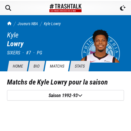
TrashTalk Actu NBA
Joueurs NBA
Kyle
Lowry
Kyle
Lowry
SIXERS
·
#
7
·
PG
HOME
BIO
MATCHS
STATS
Matchs de
Kyle Lowry
pour la saison
Saison 1992-93