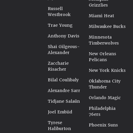
Grizzlies
Russell
Westbrook
Miami Heat
Trae Young
Milwaukee Bucks
Anthony Davis
Minnesota
Timberwolves
Shai Gilgeous-
Alexander
New Orleans
Pelicans
Zaccharie
Risacher
New York Knicks
Bilal Coulibaly
Oklahoma City
Thunder
Alexandre Sarr
Orlando Magic
Tidjane Salaün
Philadelphia
Joel Embiid
76ers
Tyrese
Phoenix Suns
Haliburton